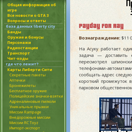
П
Общая информация об
игре
Все новости о GTA 3
Вопросы и ответы
payday for ray
база данных liberty city
Банды
Оружие и бонусы
Вознаграждение:
$11 0
Персонажи
Радиостанции
На Асуку работает оди
Транспорт
задача — доставить е
Чит-коды
пересмотрел шпионс
где что лежит?
телефонами-автоматам
Карты Либерти-Сити
сообщать адрес следующ
Секретные пакеты
Аптечки
короткий промежуток в
Бронежилеты
парковом общественном
Бесплатное оружие
Полицейские значки-взятки
Адреналиновые пилюли
Уникальные прыжки
Миссии Rampage
Внедорожные миссии
Миссии RC Toyz
Импорт-экспорт