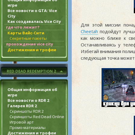
игре
Все новости о GTA: Vice
City
Как создавалась Vice City
Для этой миссии пона
где что лежит?
Cheetah
подойдут лучше
Карты Вайс-Сити
как можно ближе к св
Секретные пакеты
прохождение vice city
Останавливаясь у теле
Достижения и трофеи
Избегай внимания полиц
следующая точка может 
Общая информация об
игре
Все новости о RDR 2
Галерея RDR 2
Скриншоты RDR 2
Скриншоты Red Dead Online
Игровой арт
Промо-материалы
Достижения и трофеи