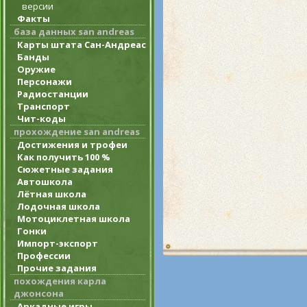
версии
Факты
база данных san andreas
Карты штата Сан-Андреас
Банды
Оружие
Персонажи
Радиостанции
Транспорт
Чит-коды
прохождение san andreas
Достижения и трофеи
Как получить 100 %
Сюжетные задания
Автошкола
Лётная школа
Лодочная школа
Мотоциклетная школа
Гонки
Импорт-экспорт
Профессии
Прочие задания
похождения карла
джонсона
Аркадные игры