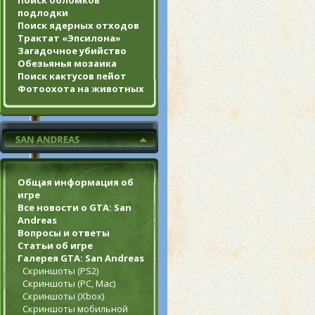
Поиск обломков
подлодки
Поиск ядерных отходов
Трактат «Эпсилона»
Загадочное убийство
Обезьянья мозаика
Поиск кактусов пейот
Фотоохота на животных
Общая информация об
игре
Все новости о GTA: San
Andreas
Вопросы и ответы
Статьи об игре
Галерея GTA: San Andreas
Скриншоты (PS2)
Скриншоты (PC, Mac)
Скриншоты (Xbox)
Скриншоты мобильной