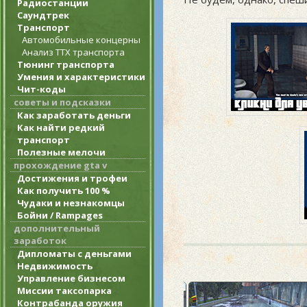
Радиостанции
Саундтрек
Транспорт
Автомобильные концерны
Анализ ТТХ транспорта
Тюнинг транспорта
Умения и характеристики
Чит-коды
советы и подсказки
Как заработать деньги
Как найти редкий
транспорт
Полезные мелочи
прохождение gta v
Достижения и трофеи
Как получить 100 %
Чудаки и незнакомцы
Бойни / Rampages
дополнительный
заработок
Дипломаты с деньгами
Недвижимость
Управление бизнесом
Миссии таксопарка
Контрабанда оружия