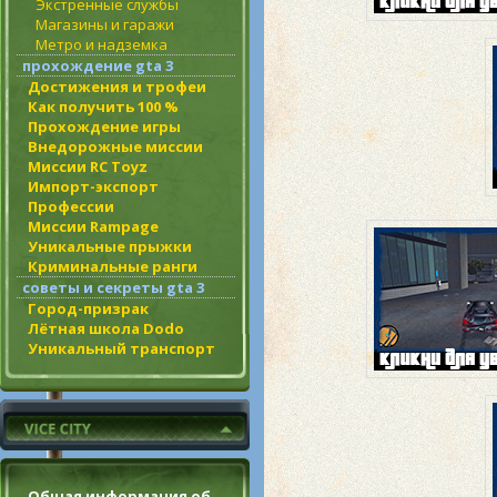
Экстренные службы
Магазины и гаражи
Метро и надземка
прохождение gta 3
Достижения и трофеи
Как получить 100 %
Прохождение игры
Внедорожные миссии
Миссии RC Toyz
Импорт-экспорт
Профессии
Миссии Rampage
Уникальные прыжки
Криминальные ранги
советы и секреты gta 3
Город-призрак
Лётная школа Dodo
Уникальный транспорт
Общая информация об