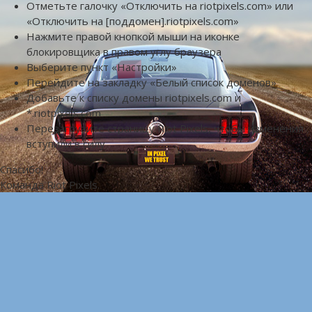
Отметьте галочку «Отключить на riotpixels.com» или
«Отключить на [поддомен].riotpixels.com»
Нажмите правой кнопкой мыши на иконке
блокировщика в правом углу браузера
Выберите пункт «Настройки»
Перейдите на закладку «Белый список доменов»
Добавьте к списку домены riotpixels.com и
*.riotpixels.com
Перезагрузите страницу Riot Pixels, чтобы изменения
вступили в силу
Спасибо!
Команда Riot Pixels.