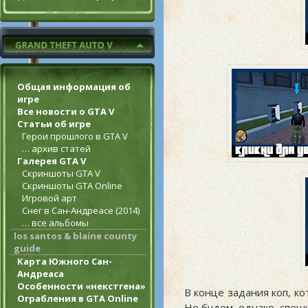
Общая информация об
игре
Все новости о GTA V
Статьи об игре
Герои прошлого в GTA V
… архив статей
Галерея GTA V
Скриншоты GTA V
Скриншоты GTA Online
Игровой арт
Снег в Сан-Андреасе (2014)
… все альбомы
los santos & blaine county
guide
Карта Южного Сан-
Андреаса
Особенности «некстгена»
В конце задания коп, к
Ограбления в GTA Online
Не будем, однако, спеши