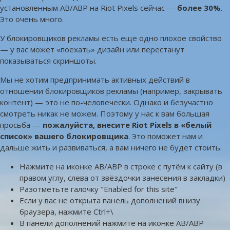
установленным AB/ABP на Riot Pixels сейчас —
более 30%
.
Это очень много.
У блокировщиков рекламы есть еще одно плохое свойство
— у вас может «поехать» дизайн или перестанут
показываться скриншоты.
Мы не хотим предпринимать активных действий в
отношении блокировщиков рекламы (например, закрывать
контент) — это не по-человечески. Однако и безучастно
смотреть никак не можем. Поэтому у нас к вам большая
просьба —
пожалуйста, внесите Riot Pixels в «белый
список» вашего блокировщика
. Это поможет нам и
дальше жить и развиваться, а вам ничего не будет стоить.
Нажмите на иконке AB/ABP в строке с путём к сайту (в
правом углу, слева от звёздочки занесения в закладки)
Разотметьте галочку "Enabled for this site"
Если у вас не открыта панель дополнений внизу
браузера, нажмите Ctrl+\
В панели дополнений нажмите на иконке AB/ABP