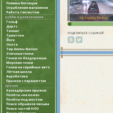
Поимка беглецов
Ограбления магазинов
Работа таксистом
хобби и развлечения
eillance
33. Paparazzi Purge
34. Payday for Ray
Гольф
Дартс
Теннис
ПОДЕЛИТЬСЯ ССЫЛКОЙ:
Триатлон
Йога
Охота
Тир Ammu-Nation
Уличные гонки
Гонки по бездорожью
Морские гонки
Гонки на серийных авто
Лётная школа
Аэробатика
Прыжки с парашютом
прочее
Каскадёрские прыжки
Полёты «на ноже»
Полёты под мостом
Поиск обрывков письма
Поиск частей НЛО