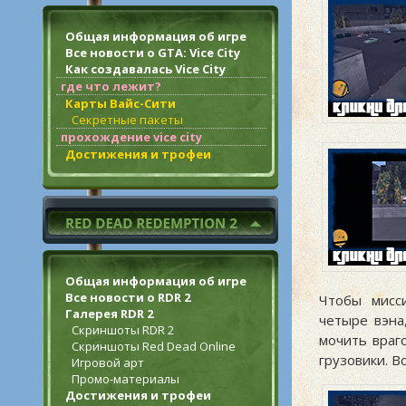
Общая информация об игре
Все новости о GTA: Vice City
Как создавалась Vice City
где что лежит?
Карты Вайс-Сити
Секретные пакеты
прохождение vice city
Достижения и трофеи
Общая информация об игре
Все новости о RDR 2
Чтобы мисс
Галерея RDR 2
четыре вэна
Скриншоты RDR 2
мочить враг
Скриншоты Red Dead Online
грузовики. В
Игровой арт
Промо-материалы
Достижения и трофеи