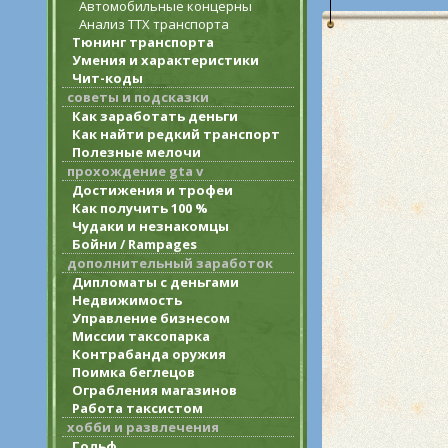
Автомобильные концерны
Анализ ТТХ транспорта
Тюнинг транспорта
Умения и характеристики
Чит-коды
советы и подсказки
Как заработать деньги
Как найти редкий транспорт
Полезные мелочи
прохождение gta v
Достижения и трофеи
Как получить 100 %
Чудаки и незнакомцы
Бойни / Rampages
дополнительный заработок
Дипломаты с деньгами
Недвижимость
Управление бизнесом
Миссии таксопарка
Контрабанда оружия
Поимка беглецов
Ограбления магазинов
Работа таксистом
хобби и развлечения
Гольф