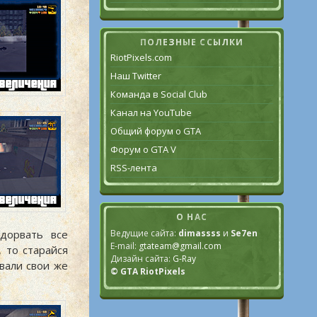
ПОЛЕЗНЫЕ ССЫЛКИ
RiotPixels.com
Наш Twitter
Команда в Social Club
Канал на YouTube
Общий форум о GTA
Форум о GTA V
RSS-лента
О НАС
Ведущие сайта:
dimassss
и
Se7en
дорвать все
E-mail:
gtateam@gmail.com
, то старайся
Дизайн сайта:
G-Ray
вали свои же
© GTA RiotPixels