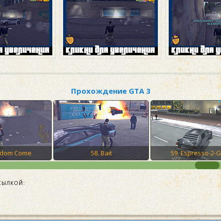
Прохождение GTA 3
ngdom Come
58. Bait
59. Espresso-2-G
СЫЛКОЙ: