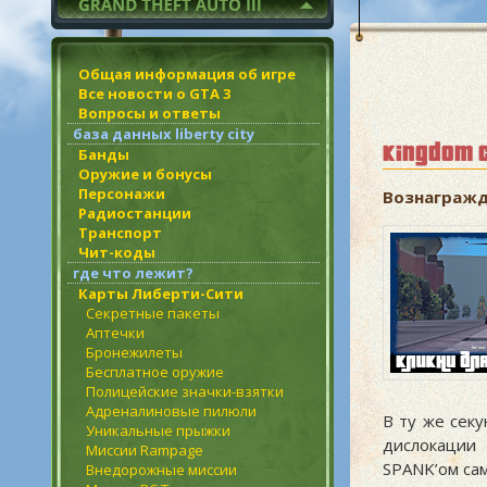
Общая информация об игре
Все новости о GTA 3
Вопросы и ответы
база данных liberty city
kingdom 
Банды
Оружие и бонусы
Персонажи
Вознагражд
Радиостанции
Транспорт
Чит-коды
где что лежит?
Карты Либерти-Сити
Секретные пакеты
Аптечки
Бронежилеты
Бесплатное оружие
Полицейские значки-взятки
Адреналиновые пилюли
В ту же секу
Уникальные прыжки
дислокации
Миссии Rampage
SPANK’ом сам
Внедорожные миссии