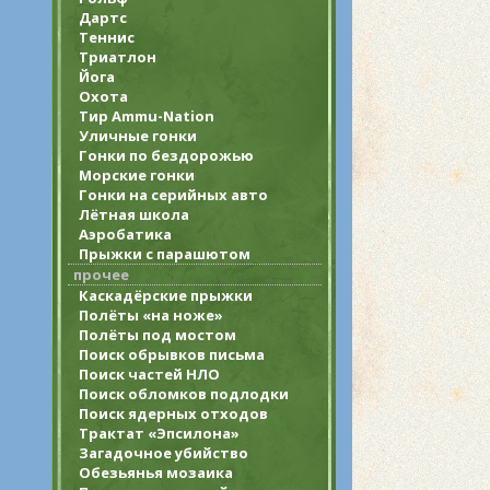
Дартс
Теннис
Триатлон
Йога
Охота
Тир Ammu-Nation
Уличные гонки
Гонки по бездорожью
Морские гонки
Гонки на серийных авто
Лётная школа
Аэробатика
Прыжки с парашютом
прочее
Каскадёрские прыжки
Полёты «на ноже»
Полёты под мостом
Поиск обрывков письма
Поиск частей НЛО
Поиск обломков подлодки
Поиск ядерных отходов
Трактат «Эпсилона»
Загадочное убийство
Обезьянья мозаика