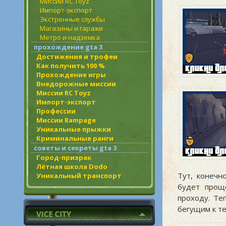
Миссии RC Toyz
Импорт-экспорт
Экстренные службы
Магазины и гаражи
Метро и надземка
прохождение gta 3
Достижения и трофеи
Как получить 100 %
Прохождение игры
Внедорожные миссии
Миссии RC Toyz
Импорт-экспорт
Профессии
Миссии Rampage
Уникальные прыжки
Криминальные ранги
советы и секреты gta 3
Город-призрак
Лётная школа Dodo
Тут, конечн
Уникальный транспорт
будет проще
проходу. Те
бегущим к те