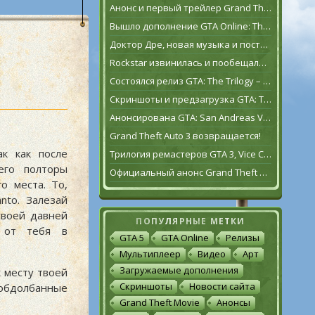
Анонс и первый трейлер Grand Theft Auto VI
Вышло дополнение GTA Online: The Contract
Доктор Дре, новая музыка и постаревший Франклин Клинтон в дополнении GTA Online: The Contract
Rockstar извинилась и пообещала исправить GTA: The Trilogy – The Definitive Edition [обновлено]
Состоялся релиз GTA: The Trilogy – The Definitive Edition
Скриншоты и предзагрузка GTA: The Trilogy – The Definitive Edition
Анонсирована GTA: San Andreas VR для Oculus Quest 2
Grand Theft Auto 3 возвращается!
к как после
Трилогия ремастеров GTA 3, Vice City и San Andreas выйдет 11 ноября
его полторы
Официальный анонс Grand Theft Auto: The Trilogy – The Definitive Edition
о места. То,
nto. Залезай
своей давней
ПОПУЛЯРНЫЕ МЕТКИ
о от тебя в
GTA 5
GTA Online
Релизы
Мультиплеер
Видео
Арт
Загружаемые дополнения
к месту твоей
Скриншоты
Новости сайта
обдолбанные
Grand Theft Movie
Анонсы