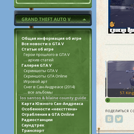
Общая информация об игре
Все новости о GTA V
Статьи об игре
Герои прошлого в GTA V
… архив статей
Галерея GTA V
Скриншоты GTA V
Скриншоты GTA Online
Игровой арт
Снег в Сан-Андреасе (2014)
… все альбомы
55. Decoy
56. Love’s Disappearance
57. Ki
los santos & blaine county guide
Карта Южного Сан-Андреаса
Особенности «некстгена»
ПОДЕЛИТЬСЯ С
Ограбления в GTA Online
Радиостанции
Саундтрек
Транспорт