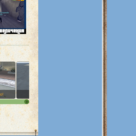
o!
60. S.A.M.
61. Ransom