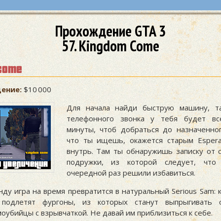
Прохождение GTA 3
57. Kingdom Come
come
ение:
$10 000
Для начала найди быструю машину, та
телефонного звонка у тебя будет вс
минуты, чтоб добраться до назначенног
что ты ищешь, окажется старым Espera
внутрь. Там ты обнаружишь записку от 
подружки, из которой следует, чт
очередной раз решили избавиться.
нду игра на время превратится в натуральный Serious Sam: 
 подлетят фургоны, из которых станут выпрыгивать 
оубийцы с взрывчаткой. Не давай им приблизиться к себе.