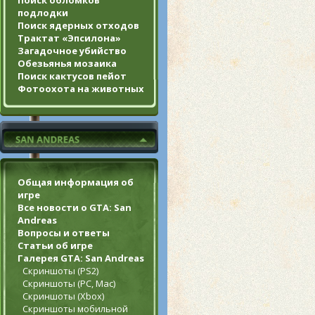
Поиск обломков
подлодки
Поиск ядерных отходов
Трактат «Эпсилона»
Загадочное убийство
Обезьянья мозаика
Поиск кактусов пейот
Фотоохота на животных
Общая информация об
игре
Все новости о GTA: San
Andreas
Вопросы и ответы
Статьи об игре
Галерея GTA: San Andreas
Скриншоты (PS2)
Скриншоты (PC, Mac)
Скриншоты (Xbox)
Скриншоты мобильной