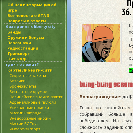
П
Общая информация об
36.
игре
Все новости о GTA 3
Вопросы и ответы
К
база данных liberty city
п
Банды
Оружие и бонусы
т
Персонажи
Б
Радиостанции
п
Транспорт
о
Чит-коды
п
где что лежит?
Карты Либерти-Сити
Секретные пакеты
Аптечки
bling-bling scram
Бронежилеты
Бесплатное оружие
Вознаграждение:
до $1
Полицейские значки-взятки
Адреналиновые пилюли
Гонка по чекпойнтам,
Уникальные прыжки
Миссии Rampage
собравший больше в
Внедорожные миссии
победителем. На слух
Миссии RC Toyz
сложность задания: оп
Импорт-экспорт