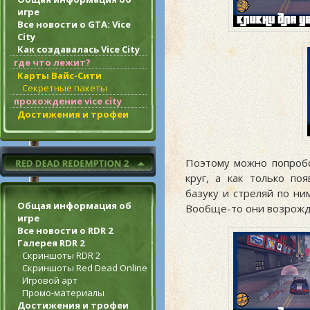
игре
Все новости о GTA: Vice
City
Как создавалась Vice City
где что лежит?
Карты Вайс-Сити
Секретные пакеты
прохождение vice city
Достижения и трофеи
Поэтому можно попробо
круг, а как только по
базуку и стреляй по ни
Общая информация об
Вообще-то они возрожд
игре
Все новости о RDR 2
Галерея RDR 2
Скриншоты RDR 2
Скриншоты Red Dead Online
Игровой арт
Промо-материалы
Достижения и трофеи