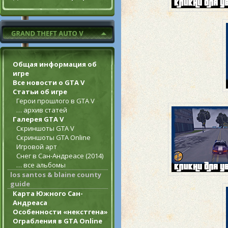
Общая информация об
игре
Все новости о GTA V
Статьи об игре
Герои прошлого в GTA V
… архив статей
Галерея GTA V
Скриншоты GTA V
Скриншоты GTA Online
Игровой арт
Снег в Сан-Андреасе (2014)
… все альбомы
los santos & blaine county
guide
Карта Южного Сан-
Андреаса
Особенности «некстгена»
Ограбления в GTA Online