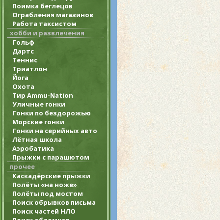
Поимка беглецов
Ограбления магазинов
Работа таксистом
хобби и развлечения
Гольф
Дартс
Теннис
Триатлон
Йога
Охота
Тир Ammu-Nation
Уличные гонки
Гонки по бездорожью
Морские гонки
Гонки на серийных авто
Лётная школа
Аэробатика
Прыжки с парашютом
прочее
Каскадёрские прыжки
Полёты «на ноже»
Полёты под мостом
Поиск обрывков письма
Поиск частей НЛО