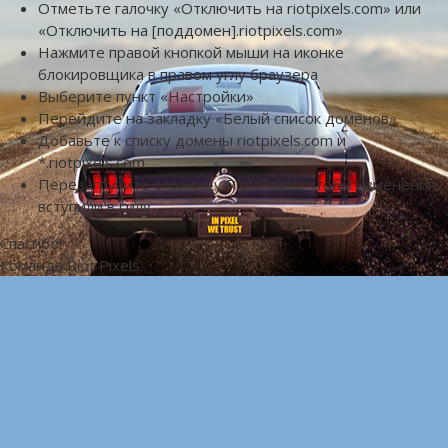
Отметьте галочку «Отключить на riotpixels.com» или
«Отключить на [поддомен].riotpixels.com»
Нажмите правой кнопкой мыши на иконке
блокировщика в правом углу браузера
Выберите пункт «Настройки»
Перейдите на закладку «Белый список доменов»
Добавьте к списку домены riotpixels.com и
*.riotpixels.com
Перезагрузите страницу Riot Pixels, чтобы изменения
вступили в силу
Спасибо!
Команда Riot Pixels.