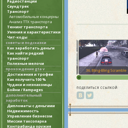
Радиостанции
Саундтрек
Транспорт
Автомобильные концерны
Анализ ТТХ транспорта
Тюнинг транспорта
Умения и характеристики
Чит-коды
советы и подсказки
Как заработать деньги
Как найти редкий
транспорт
Полезные мелочи
прохождение gta v
or Ray
35. Two-Faced Tanner
36. Bling-Bling Scramble
Достижения и трофеи
Как получить 100 %
Чудаки и незнакомцы
ПОДЕЛИТЬСЯ ССЫЛКОЙ:
Бойни / Rampages
дополнительный
заработок
Дипломаты с деньгами
Недвижимость
Управление бизнесом
Миссии таксопарка
Контрабанда оружия