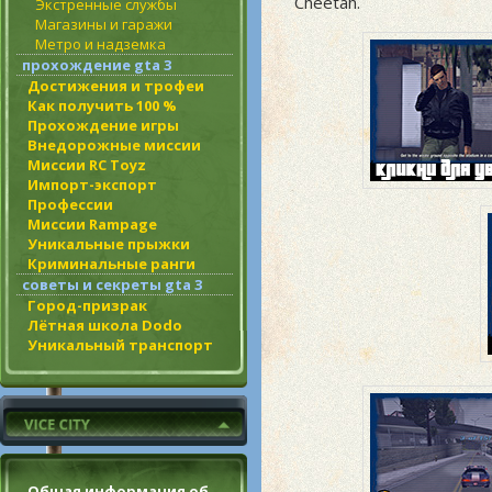
Cheetah.
Экстренные службы
Магазины и гаражи
Метро и надземка
прохождение gta 3
Достижения и трофеи
Как получить 100 %
Прохождение игры
Внедорожные миссии
Миссии RC Toyz
Импорт-экспорт
Профессии
Миссии Rampage
Уникальные прыжки
Криминальные ранги
советы и секреты gta 3
Город-призрак
Лётная школа Dodo
Уникальный транспорт
Общая информация об