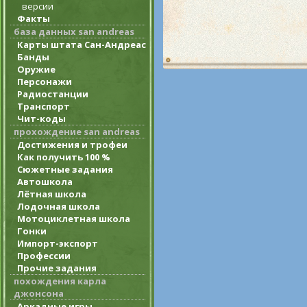
версии
Факты
база данных san andreas
Карты штата Сан-Андреас
Банды
Оружие
Персонажи
Радиостанции
Транспорт
Чит-коды
прохождение san andreas
Достижения и трофеи
Как получить 100 %
Сюжетные задания
Автошкола
Лётная школа
Лодочная школа
Мотоциклетная школа
Гонки
Импорт-экспорт
Профессии
Прочие задания
похождения карла
джонсона
Аркадные игры