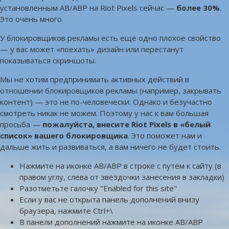
установленным AB/ABP на Riot Pixels сейчас —
более 30%
.
Это очень много.
У блокировщиков рекламы есть еще одно плохое свойство
— у вас может «поехать» дизайн или перестанут
показываться скриншоты.
Мы не хотим предпринимать активных действий в
отношении блокировщиков рекламы (например, закрывать
контент) — это не по-человечески. Однако и безучастно
смотреть никак не можем. Поэтому у нас к вам большая
просьба —
пожалуйста, внесите Riot Pixels в «белый
список» вашего блокировщика
. Это поможет нам и
дальше жить и развиваться, а вам ничего не будет стоить.
Нажмите на иконке AB/ABP в строке с путём к сайту (в
правом углу, слева от звёздочки занесения в закладки)
Разотметьте галочку "Enabled for this site"
Если у вас не открыта панель дополнений внизу
браузера, нажмите Ctrl+\
В панели дополнений нажмите на иконке AB/ABP