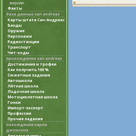
версии
Факты
база данных san andreas
Карты штата Сан-Андреас
Банды
Оружие
Персонажи
Радиостанции
Транспорт
Чит-коды
прохождение san andreas
Достижения и трофеи
Как получить 100 %
Сюжетные задания
Автошкола
Лётная школа
Лодочная школа
Мотоциклетная школа
Гонки
Импорт-экспорт
Профессии
Прочие задания
похождения карла
джонсона
Аркадные игры