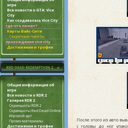
игре
Все новости о GTA: Vice
City
Как создавалась Vice City
где что лежит?
Карты Вайс-Сити
Секретные пакеты
прохождение vice city
Достижения и трофеи
Общая информация об
игре
Все новости о RDR 2
Галерея RDR 2
Скриншоты RDR 2
Скриншоты Red Dead Online
Игровой арт
После этого из авто вы
Промо-материалы
с головы до ног упако
Достижения и трофеи