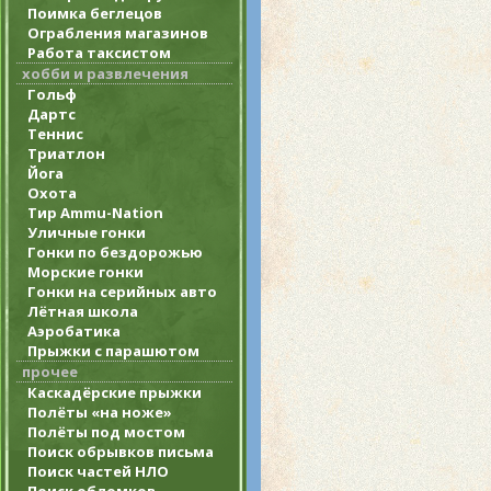
Поимка беглецов
Ограбления магазинов
Работа таксистом
хобби и развлечения
Гольф
Дартс
Теннис
Триатлон
Йога
Охота
Тир Ammu-Nation
Уличные гонки
Гонки по бездорожью
Морские гонки
Гонки на серийных авто
Лётная школа
Аэробатика
Прыжки с парашютом
прочее
Каскадёрские прыжки
Полёты «на ноже»
Полёты под мостом
Поиск обрывков письма
Поиск частей НЛО