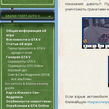
показания давать?! 
уничтожить гранатами и
Общая информация об
игре
Все новости о GTA V
Статьи об игре
Герои прошлого в GTA V
… архив статей
Галерея GTA V
Скриншоты GTA V
Скриншоты GTA Online
Игровой арт
Снег в Сан-Андреасе (2014)
… все альбомы
los santos & blaine county
guide
Карта Южного Сан-
Если взрыв автомобиля
Андреаса
Особенности «некстгена»
ближайшую
покрасочну
Ограбления в GTA Online