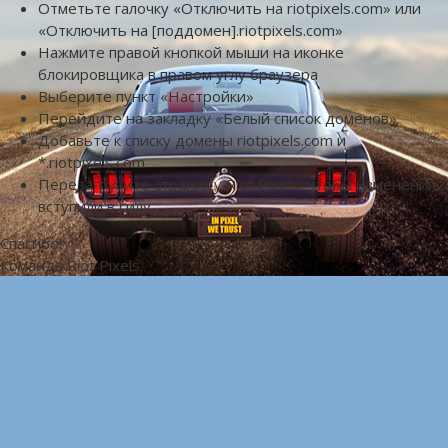
Отметьте галочку «Отключить на riotpixels.com» или
«Отключить на [поддомен].riotpixels.com»
Нажмите правой кнопкой мыши на иконке
блокировщика в правом углу браузера
Выберите пункт «Настройки»
Перейдите на закладку «Белый список доменов»
Добавьте к списку домены riotpixels.com и
*.riotpixels.com
Перезагрузите страницу Riot Pixels, чтобы изменения
вступили в силу
Спасибо!
Команда Riot Pixels.