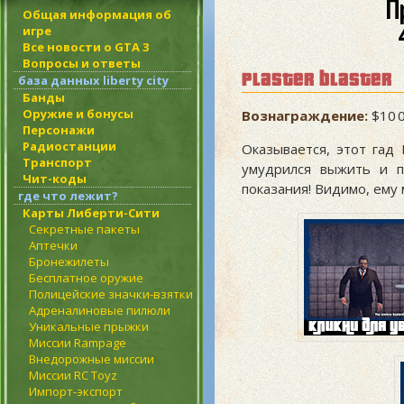
П
Общая информация об
игре
Все новости о GTA 3
Вопросы и ответы
plaster blaster
база данных liberty city
Банды
Оружие и бонусы
Вознаграждение:
$10 
Персонажи
Радиостанции
Оказывается, этот гад
Транспорт
умудрился выжить и п
Чит-коды
показания! Видимо, ему
где что лежит?
Карты Либерти-Сити
Секретные пакеты
Аптечки
Бронежилеты
Бесплатное оружие
Полицейские значки-взятки
Адреналиновые пилюли
Уникальные прыжки
Миссии Rampage
Внедорожные миссии
Миссии RC Toyz
Импорт-экспорт