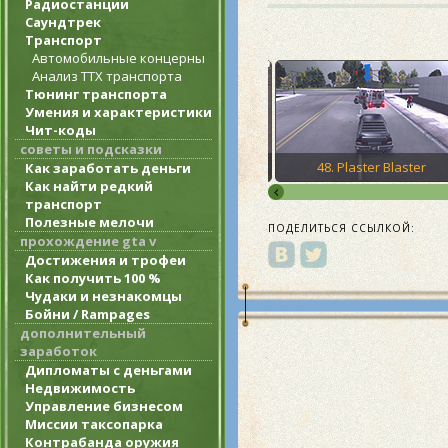
Радиостанции
Саундтрек
Транспорт
Автомобильные концерны
Анализ ТТХ транспорта
Тюнинг транспорта
Умения и характеристики
Чит-коды
советы и подсказки
e Dash
47. Gone Fishing
48. Plaster Blaster
Как заработать деньги
Как найти редкий
транспорт
Полезные мелочи
ПОДЕЛИТЬСЯ ССЫЛКОЙ:
прохождение gta v
Достижения и трофеи
Как получить 100 %
Чудаки и незнакомцы
Бойни / Rampages
дополнительный
заработок
Дипломаты с деньгами
Недвижимость
Управление бизнесом
Миссии таксопарка
Контрабанда оружия