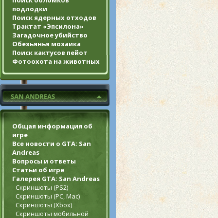
Поиск обломков
подлодки
Поиск ядерных отходов
Трактат «Эпсилона»
Загадочное убийство
Обезьянья мозаика
Поиск кактусов пейот
Фотоохота на животных
Общая информация об
игре
Все новости о GTA: San
Andreas
Вопросы и ответы
Статьи об игре
Галерея GTA: San Andreas
Скриншоты (PS2)
Скриншоты (PC, Mac)
Скриншоты (Xbox)
Скриншоты мобильной