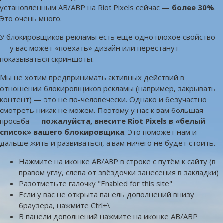
установленным AB/ABP на Riot Pixels сейчас —
более 30%
.
Это очень много.
У блокировщиков рекламы есть еще одно плохое свойство
— у вас может «поехать» дизайн или перестанут
показываться скриншоты.
Мы не хотим предпринимать активных действий в
отношении блокировщиков рекламы (например, закрывать
контент) — это не по-человечески. Однако и безучастно
смотреть никак не можем. Поэтому у нас к вам большая
просьба —
пожалуйста, внесите Riot Pixels в «белый
список» вашего блокировщика
. Это поможет нам и
дальше жить и развиваться, а вам ничего не будет стоить.
Нажмите на иконке AB/ABP в строке с путём к сайту (в
правом углу, слева от звёздочки занесения в закладки)
Разотметьте галочку "Enabled for this site"
Если у вас не открыта панель дополнений внизу
браузера, нажмите Ctrl+\
В панели дополнений нажмите на иконке AB/ABP