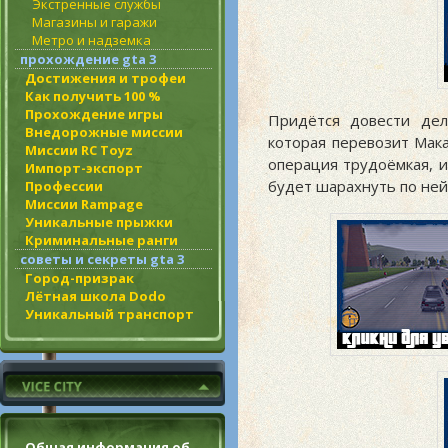
Экстренные службы
Магазины и гаражи
Метро и надземка
прохождение gta 3
Достижения и трофеи
Как получить 100 %
Прохождение игры
Придётся довести дел
Внедорожные миссии
которая перевозит Мак
Миссии RC Toyz
операция трудоёмкая, 
Импорт-экспорт
будет шарахнуть по ней 
Профессии
Миссии Rampage
Уникальные прыжки
Криминальные ранги
советы и секреты gta 3
Город-призрак
Лётная школа Dodo
Уникальный транспорт
Общая информация об