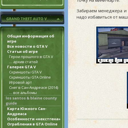
точку на мини-карте.
Забираем менеджера и 
надо избавиться от маш
Общая информация об
игре
Все новости о GTA V
Статьи об игре
Герои прошлого в GTA V
… архив статей
Галерея GTA V
Скриншоты GTA V
Скриншоты GTA Online
Игровой арт
Снег в Сан-Андреасе (2014)
… все альбомы
los santos & blaine county
guide
Карта Южного Сан-
Андреаса
Особенности «некстгена»
Ограбления в GTA Online