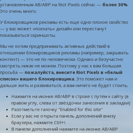
установленным AB/ABP на Riot Pixels сейчас —
более 30%
.
Это очень много.
У блокировщиков рекламы есть еще одно плохое свойство
— у вас может «поехать» дизайн или перестанут
показываться скриншоты.
Мы не хотим предпринимать активных действий в
отношении блокировщиков рекламы (например, закрывать
контент) — это не по-человечески. Однако и безучастно
смотреть никак не можем. Поэтому у нас к вам большая
просьба —
пожалуйста, внесите Riot Pixels в «белый
список» вашего блокировщика
. Это поможет нам и
дальше жить и развиваться, а вам ничего не будет стоить.
Нажмите на иконке AB/ABP в строке с путём к сайту (в
правом углу, слева от звёздочки занесения в закладки)
Разотметьте галочку "Enabled for this site"
Если у вас не открыта панель дополнений внизу
браузера, нажмите Ctrl+\
В панели дополнений нажмите на иконке AB/ABP