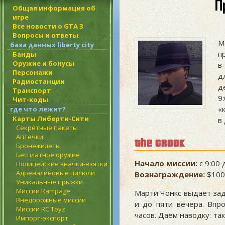
П
Общая информация об
игре
Все новости о GTA 3
Вопросы и ответы
М
база данных liberty city
п
Банды
Оружие и бонусы
в
Персонажи
д
Радиостанции
д
Транспорт
9
Чит-коды
«
где что лежит?
Карты Либерти-Сити
в
Секретные пакеты
Аптечки
the crook
Бронежилеты
Бесплатное оружие
Начало миссии:
с 9:00 
Полицейские значки-взятки
Адреналиновые пилюли
Вознаграждение:
$100
Уникальные прыжки
Миссии Rampage
Марти Чонкс выдаёт зад
Внедорожные миссии
и до пяти вечера. Впр
Миссии RC Toyz
часов. Даём наводку: та
Импорт-экспорт