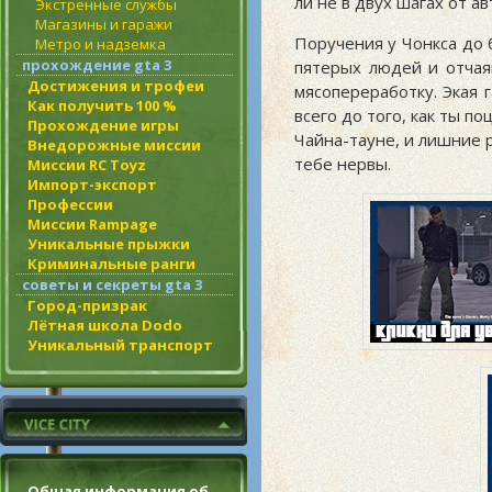
ли не в двух шагах от а
Экстренные службы
Магазины и гаражи
Поручения у Чонкса до 
Метро и надземка
прохождение gta 3
пятерых людей и отчая
Достижения и трофеи
мясопереработку. Экая 
Как получить 100 %
всего до того, как ты п
Прохождение игры
Чайна-тауне, и лишние 
Внедорожные миссии
тебе нервы.
Миссии RC Toyz
Импорт-экспорт
Профессии
Миссии Rampage
Уникальные прыжки
Криминальные ранги
советы и секреты gta 3
Город-призрак
Лётная школа Dodo
Уникальный транспорт
Общая информация об