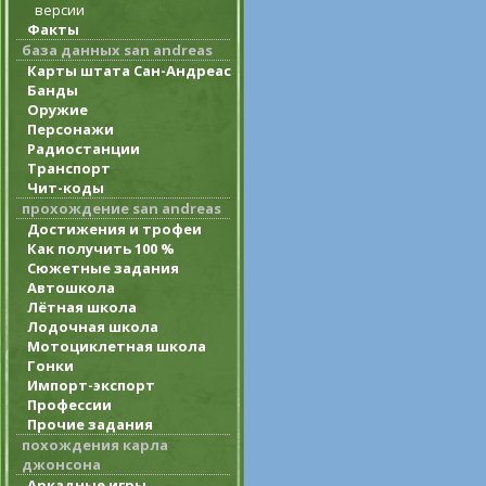
версии
Факты
база данных san andreas
Карты штата Сан-Андреас
Банды
Оружие
Персонажи
Радиостанции
Транспорт
Чит-коды
прохождение san andreas
Достижения и трофеи
Как получить 100 %
Сюжетные задания
Автошкола
Лётная школа
Лодочная школа
Мотоциклетная школа
Гонки
Импорт-экспорт
Профессии
Прочие задания
похождения карла
джонсона
Аркадные игры