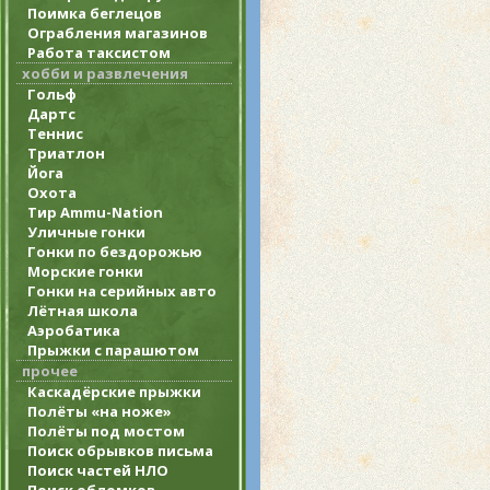
Поимка беглецов
Ограбления магазинов
Работа таксистом
хобби и развлечения
Гольф
Дартс
Теннис
Триатлон
Йога
Охота
Тир Ammu-Nation
Уличные гонки
Гонки по бездорожью
Морские гонки
Гонки на серийных авто
Лётная школа
Аэробатика
Прыжки с парашютом
прочее
Каскадёрские прыжки
Полёты «на ноже»
Полёты под мостом
Поиск обрывков письма
Поиск частей НЛО