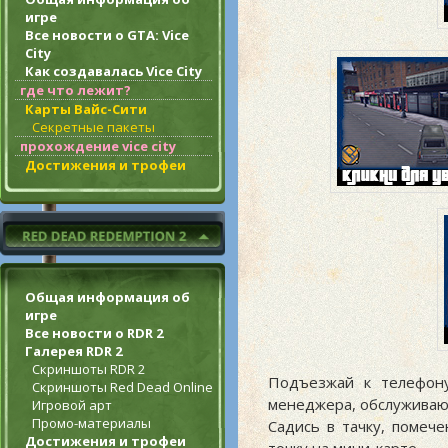
игре
Все новости о GTA: Vice
City
Как создавалась Vice City
где что лежит?
Карты Вайс-Сити
Секретные пакеты
прохождение vice city
Достижения и трофеи
Общая информация об
игре
Все новости о RDR 2
Галерея RDR 2
Скриншоты RDR 2
Подъезжай к телефону
Скриншоты Red Dead Online
менеджера, обслуживающ
Игровой арт
Промо-материалы
Садись в тачку, помеч
Достижения и трофеи