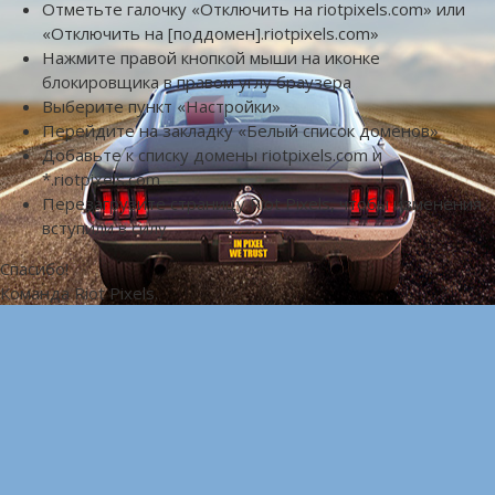
Отметьте галочку «Отключить на riotpixels.com» или
«Отключить на [поддомен].riotpixels.com»
Нажмите правой кнопкой мыши на иконке
блокировщика в правом углу браузера
Выберите пункт «Настройки»
Перейдите на закладку «Белый список доменов»
Добавьте к списку домены riotpixels.com и
*.riotpixels.com
Перезагрузите страницу Riot Pixels, чтобы изменения
вступили в силу
Спасибо!
Команда Riot Pixels.