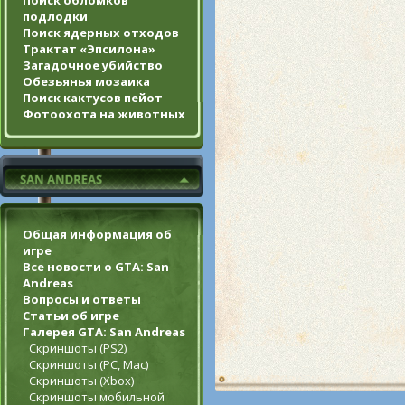
Поиск обломков
подлодки
Поиск ядерных отходов
Трактат «Эпсилона»
Загадочное убийство
Обезьянья мозаика
Поиск кактусов пейот
Фотоохота на животных
Общая информация об
игре
Все новости о GTA: San
Andreas
Вопросы и ответы
Статьи об игре
Галерея GTA: San Andreas
Скриншоты (PS2)
Скриншоты (PC, Mac)
Скриншоты (Xbox)
Скриншоты мобильной