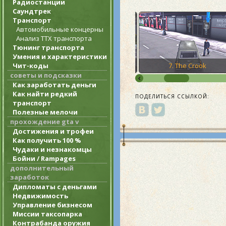
Радиостанции
Саундтрек
Транспорт
Автомобильные концерны
Анализ ТТХ транспорта
Тюнинг транспорта
Умения и характеристики
on Pimp
6. The Fuzz Ball
7. The Crook
Чит-коды
советы и подсказки
Как заработать деньги
Как найти редкий
ПОДЕЛИТЬСЯ ССЫЛКОЙ:
транспорт
Полезные мелочи
прохождение gta v
Достижения и трофеи
Как получить 100 %
Чудаки и незнакомцы
Бойни / Rampages
дополнительный
заработок
Дипломаты с деньгами
Недвижимость
Управление бизнесом
Миссии таксопарка
Контрабанда оружия