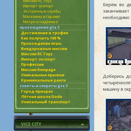
Миссии RC Toyz
Берём во дв
Импорт-экспорт
заканчивает
Экстренные службы
Магазины и гаражи
необходимо 
Метро и надземка
прохождение gta 3
Достижения и трофеи
Как получить 100 %
Прохождение игры
Внедорожные миссии
Миссии RC Toyz
Импорт-экспорт
Профессии
Миссии Rampage
Уникальные прыжки
Доберись до
Криминальные ранги
четырёхколё
советы и секреты gta 3
машину в окр
Город-призрак
Лётная школа Dodo
Уникальный транспорт