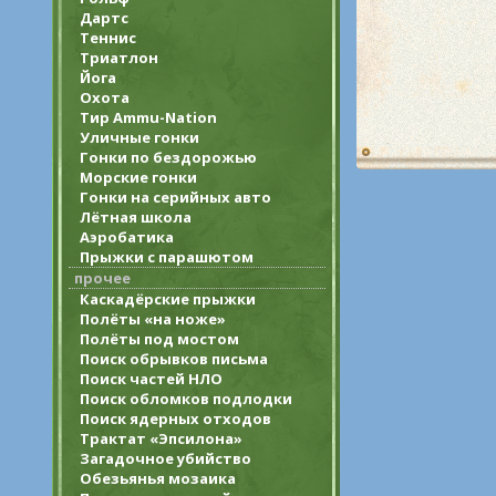
Дартс
Теннис
Триатлон
Йога
Охота
Тир Ammu-Nation
Уличные гонки
Гонки по бездорожью
Морские гонки
Гонки на серийных авто
Лётная школа
Аэробатика
Прыжки с парашютом
прочее
Каскадёрские прыжки
Полёты «на ноже»
Полёты под мостом
Поиск обрывков письма
Поиск частей НЛО
Поиск обломков подлодки
Поиск ядерных отходов
Трактат «Эпсилона»
Загадочное убийство
Обезьянья мозаика