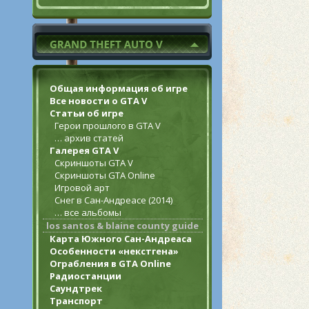
Общая информация об игре
Все новости о GTA V
Статьи об игре
Герои прошлого в GTA V
… архив статей
Галерея GTA V
Скриншоты GTA V
Скриншоты GTA Online
Игровой арт
Снег в Сан-Андреасе (2014)
… все альбомы
los santos & blaine county guide
Карта Южного Сан-Андреаса
Особенности «некстгена»
Ограбления в GTA Online
Радиостанции
Саундтрек
Транспорт