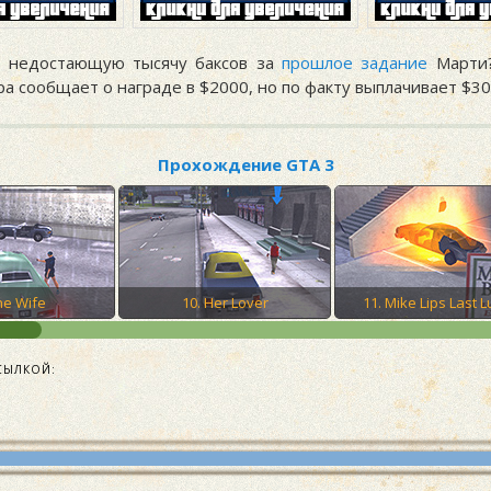
 недостающую тысячу баксов за
прошлое задание
Марти?
ра сообщает о награде в $2000, но по факту выплачивает $30
Прохождение GTA 3
he Wife
10. Her Lover
11. Mike Lips Last 
СЫЛКОЙ: