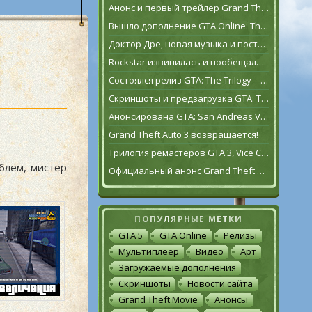
Анонс и первый трейлер Grand Theft Auto VI
Вышло дополнение GTA Online: The Contract
Доктор Дре, новая музыка и постаревший Франклин Клинтон в дополнении GTA Online: The Contract
Rockstar извинилась и пообещала исправить GTA: The Trilogy – The Definitive Edition [обновлено]
Состоялся релиз GTA: The Trilogy – The Definitive Edition
Скриншоты и предзагрузка GTA: The Trilogy – The Definitive Edition
Анонсирована GTA: San Andreas VR для Oculus Quest 2
Grand Theft Auto 3 возвращается!
Трилогия ремастеров GTA 3, Vice City и San Andreas выйдет 11 ноября
блем, мистер
Официальный анонс Grand Theft Auto: The Trilogy – The Definitive Edition
ПОПУЛЯРНЫЕ МЕТКИ
GTA 5
GTA Online
Релизы
Мультиплеер
Видео
Арт
Загружаемые дополнения
Скриншоты
Новости сайта
Grand Theft Movie
Анонсы