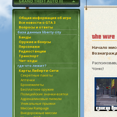
Общая информация об игре
Все новости о GTA 3
Вопросы и ответы
база данных liberty city
the wife
Банды
Оружие и бонусы
Персонажи
Начало мис
Радиостанции
Вознагражд
Транспорт
Чит-коды
Распсиховав
где что лежит?
Чонкс!
Карты Либерти-Сити
Секретные пакеты
Аптечки
Бронежилеты
Бесплатное оружие
Полицейские значки-взятки
Адреналиновые пилюли
Уникальные прыжки
Миссии Rampage
Внедорожные миссии