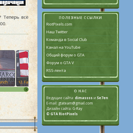
 Теперь всё
ПОЛЕЗНЫЕ ССЫЛКИ
00.
RiotPixels.com
Наш Twitter
Команда в Social Club
Канал на YouTube
Общий форум о GTA
Форум о GTA V
RSS-лента
Lunch
12. Farewell ‘Chunky’ Lee Chong
13. Van Heist
О НАС
Ведущие сайта:
dimassss
и
Se7en
E-mail:
gtateam@gmail.com
Дизайн сайта:
G-Ray
© GTA RiotPixels