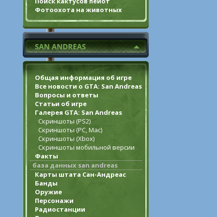
Поиск кактусов пейот
Фотоохота на животных
Общая информация об игре
Все новости о GTA: San Andreas
Вопросы и ответы
Статьи об игре
Галерея GTA: San Andreas
Скриншоты (PS2)
Скриншоты (PC, Mac)
Скриншоты (Xbox)
Скриншоты мобильной версии
Факты
база данных san andreas
Карты штата Сан-Андреас
Банды
Оружие
Персонажи
Радиостанции