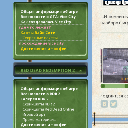
Общая информация об игре
…И помнишь
Все новости о GTA: Vice City
Как создавалась Vice City
наоборот: иг
где что лежит?
Карты Вайс-Сити
Секретные пакеты
прохождение vice city
Достижения и трофеи
7. The Crook
8. The Thieves
9. T
Общая информация об игре
Все новости о RDR 2
ПОДЕЛИТЬСЯ С
Галерея RDR 2
Скриншоты RDR 2
Скриншоты Red Dead Online
Игровой арт
Промо-материалы
Достижения и трофеи