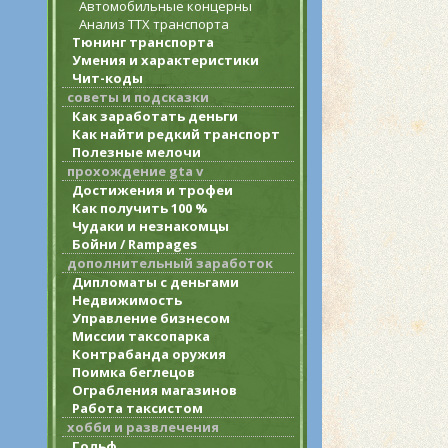
Автомобильные концерны
Анализ ТТХ транспорта
Тюнинг транспорта
Умения и характеристики
Чит-коды
советы и подсказки
Как заработать деньги
Как найти редкий транспорт
Полезные мелочи
прохождение gta v
Достижения и трофеи
Как получить 100 %
Чудаки и незнакомцы
Бойни / Rampages
дополнительный заработок
Дипломаты с деньгами
Недвижимость
Управление бизнесом
Миссии таксопарка
Контрабанда оружия
Поимка беглецов
Ограбления магазинов
Работа таксистом
хобби и развлечения
Гольф