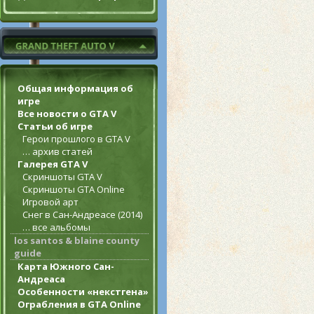
Общая информация об
игре
Все новости о GTA V
Статьи об игре
Герои прошлого в GTA V
… архив статей
Галерея GTA V
Скриншоты GTA V
Скриншоты GTA Online
Игровой арт
Снег в Сан-Андреасе (2014)
… все альбомы
los santos & blaine county
guide
Карта Южного Сан-
Андреаса
Особенности «некстгена»
Ограбления в GTA Online