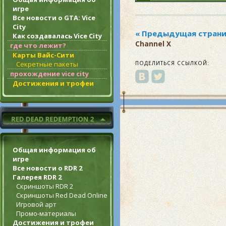
игре
Все новости о GTA: Vice
City
Как создавалась Vice City
Channel X
где что лежит?
Карты Вайс-Сити
Секретные пакеты
ПОДЕЛИТЬСЯ ССЫЛКОЙ:
прохождение vice city
Достижения и трофеи
Общая информация об
игре
Все новости о RDR 2
Галерея RDR 2
Скриншоты RDR 2
Скриншоты Red Dead Online
Игровой арт
Промо-материалы
Достижения и трофеи