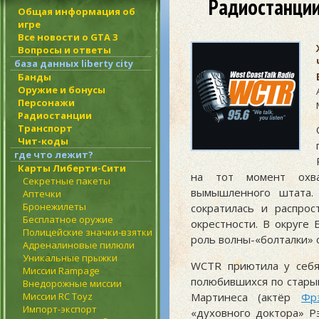
Радиостанции 
Общая информация об
игре
Все новости о GTA 3
Вопросы и ответы
база данных liberty city
Банды
Оружие и бонусы
Персонажи
Радиостанции
Транспорт
Чит-коды
где что лежит?
Карты Либерти-Сити
на тот момент охв
Секретные пакеты
вымышленного штата
Аптечки
Бронежилеты
сократилась и распрос
Бесплатное оружие
окрестности. В округе 
Полицейские значки-взятки
роль волны-«болталки»
Адреналиновые пилюли
Уникальные прыжки
WCTR приютила у себя
Миссии Rampage
полюбившихся по стар
Внедорожные миссии
Миссии RC Toyz
Мартинеса (актёр
Фр
Импорт-экспорт
«духовного доктора» Р