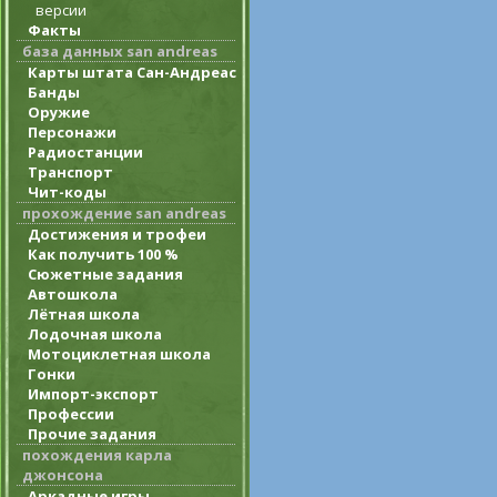
версии
Факты
база данных san andreas
Карты штата Сан-Андреас
Банды
Оружие
Персонажи
Радиостанции
Транспорт
Чит-коды
прохождение san andreas
Достижения и трофеи
Как получить 100 %
Сюжетные задания
Автошкола
Лётная школа
Лодочная школа
Мотоциклетная школа
Гонки
Импорт-экспорт
Профессии
Прочие задания
похождения карла
джонсона
Аркадные игры