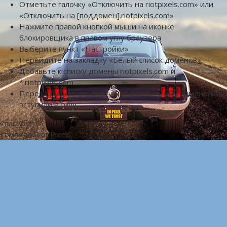
Отметьте галочку «Отключить на riotpixels.com» или
«Отключить на [поддомен].riotpixels.com»
Нажмите правой кнопкой мыши на иконке
блокировщика в правом углу браузера
Выберите пункт «Настройки»
Перейдите на закладку «Белый список доменов»
Добавьте к списку домены riotpixels.com и
*.riotpixels.com
Перезагрузите страницу Riot Pixels, чтобы изменения
вступили в силу
Спасибо!
Команда Riot Pixels.