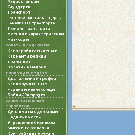
Радиостанции
Саундтрек
Транспорт
Автомобильные концерны
Анализ ТТХ транспорта
Тюнинг транспорта
Умения и характеристики
Чит-коды
советы и подсказки
Как заработать деньги
Как найти редкий
транспорт
Полезные мелочи
прохождение gta v
Достижения и трофеи
Как получить 100 %
Чудаки и незнакомцы
Бойни / Rampages
дополнительный
заработок
Дипломаты с деньгами
Недвижимость
Управление бизнесом
Миссии таксопарка
Контрабанда оружия