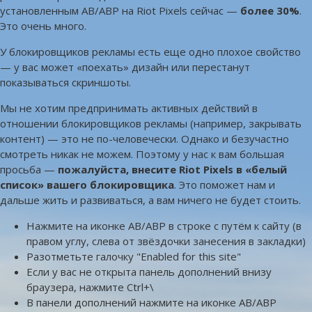
установленным AB/ABP на Riot Pixels сейчас —
более 30%
.
Это очень много.
У блокировщиков рекламы есть еще одно плохое свойство
— у вас может «поехать» дизайн или перестанут
показываться скриншоты.
Мы не хотим предпринимать активных действий в
отношении блокировщиков рекламы (например, закрывать
контент) — это не по-человечески. Однако и безучастно
смотреть никак не можем. Поэтому у нас к вам большая
просьба —
пожалуйста, внесите Riot Pixels в «белый
список» вашего блокировщика
. Это поможет нам и
дальше жить и развиваться, а вам ничего не будет стоить.
Нажмите на иконке AB/ABP в строке с путём к сайту (в
правом углу, слева от звёздочки занесения в закладки)
Разотметьте галочку "Enabled for this site"
Если у вас не открыта панель дополнений внизу
браузера, нажмите Ctrl+\
В панели дополнений нажмите на иконке AB/ABP