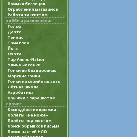
Поимка беглецов
Ограбления магазинов
Работа таксистом
хобби и развлечения
Гольф
Дартс
Теннис
Триатлон
Йога
Охота
Тир Ammu-Nation
Уличные гонки
Гонки по бездорожью
Морские гонки
Гонки на серийных авто
Лётная школа
Аэробатика
Прыжки с парашютом
прочее
Каскадёрские прыжки
Полёты «на ноже»
Полёты под мостом
Поиск обрывков письма
Поиск частей НЛО