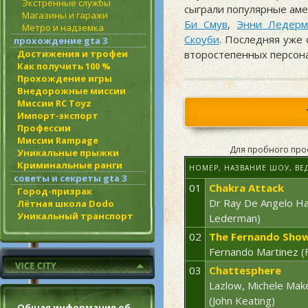
Экстренные службы
сыграли популярные ам
Магазины и гаражи
Би Смув
,
Энни Ледерм
Метро и надземка
Скоуби
. Последняя уже 
прохождение gta 3
Достижения и трофеи
второстепенных персона
Как получить 100 %
Прохождение игры
Внедорожные миссии
Миссии RC Toyz
Импорт-экспорт
Профессии
Миссии Rampage
Для пробного про
Уникальные прыжки
Криминальные ранги
НОМЕР, НАЗВАНИЕ ШОУ, ВЕ
советы и секреты gta 3
01
Chakra Attack
Город-призрак
Dr Ray De Angelo Harr
Лётная школа Dodo
Уникальный транспорт
Lederman)
02
The Fernando Sho
Fernando Martinez (F
03
Chattesphere
Lazlow, Michele Make
(John Keating)
Общая информация об