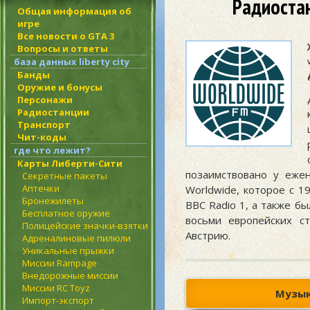
Радиостан
Общая информация об
игре
Все новости о GTA 3
Вопросы и ответы
база данных liberty city
Банды
Оружие и бонусы
Персонажи
Радиостанции
Транспорт
Чит-коды
где что лежит?
Карты Либерти-Сити
позаимствовано у еже
Секретные пакеты
Аптечки
Worldwide, которое с 1
Бронежилеты
BBC Radio 1, а также б
Бесплатное оружие
восьми европейских с
Полицейские значки-взятки
Австрию.
Адреналиновые пилюли
Уникальные прыжки
Миссии Rampage
Внедорожные миссии
Миссии RC Toyz
Музык
Импорт-экспорт