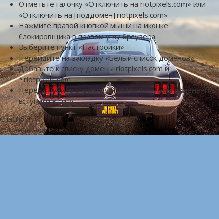
Отметьте галочку «Отключить на riotpixels.com» или
«Отключить на [поддомен].riotpixels.com»
Нажмите правой кнопкой мыши на иконке
блокировщика в правом углу браузера
Выберите пункт «Настройки»
Перейдите на закладку «Белый список доменов»
Добавьте к списку домены riotpixels.com и
*.riotpixels.com
Перезагрузите страницу Riot Pixels, чтобы изменения
вступили в силу
Спасибо!
Команда Riot Pixels.