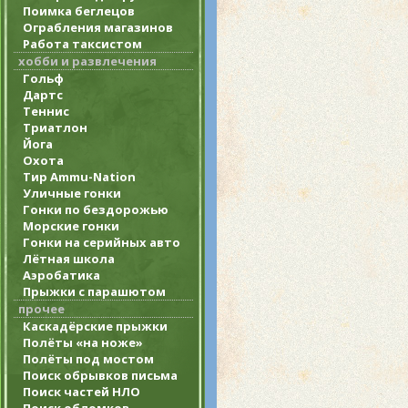
Поимка беглецов
Ограбления магазинов
Работа таксистом
хобби и развлечения
Гольф
Дартс
Теннис
Триатлон
Йога
Охота
Тир Ammu-Nation
Уличные гонки
Гонки по бездорожью
Морские гонки
Гонки на серийных авто
Лётная школа
Аэробатика
Прыжки с парашютом
прочее
Каскадёрские прыжки
Полёты «на ноже»
Полёты под мостом
Поиск обрывков письма
Поиск частей НЛО