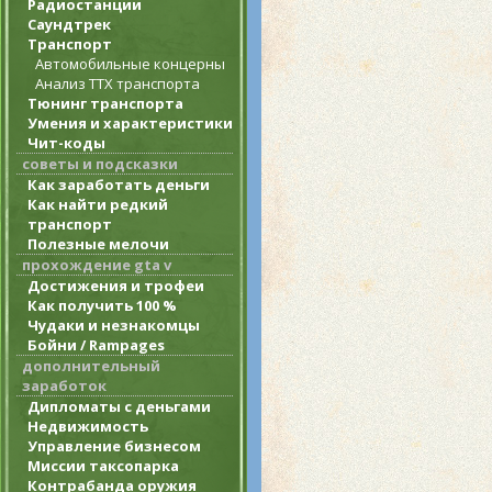
Радиостанции
Саундтрек
Транспорт
Автомобильные концерны
Анализ ТТХ транспорта
Тюнинг транспорта
Умения и характеристики
Чит-коды
советы и подсказки
Как заработать деньги
Как найти редкий
транспорт
Полезные мелочи
прохождение gta v
Достижения и трофеи
Как получить 100 %
Чудаки и незнакомцы
Бойни / Rampages
дополнительный
заработок
Дипломаты с деньгами
Недвижимость
Управление бизнесом
Миссии таксопарка
Контрабанда оружия