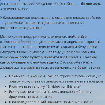
установленным AB/ABP на Riot Pixels сейчас —
более 30%
.
Это очень много.
У блокировщиков рекламы есть еще одно плохое свойство
— у вас может «поехать» дизайн или перестанут
показываться скриншоты.
Мы не хотим предпринимать активных действий в
отношении блокировщиков рекламы (например, закрывать
контент) — это не по-человечески. Однако и безучастно
смотреть никак не можем. Поэтому у нас к вам большая
просьба —
пожалуйста, внесите Riot Pixels в «белый
список» вашего блокировщика
. Это поможет нам и
дальше жить и развиваться, а вам ничего не будет стоить.
Нажмите на иконке AB/ABP в строке с путём к сайту (в
правом углу, слева от звёздочки занесения в закладки)
Разотметьте галочку "Enabled for this site"
Если у вас не открыта панель дополнений внизу
браузера, нажмите Ctrl+\
В панели дополнений нажмите на иконке AB/ABP