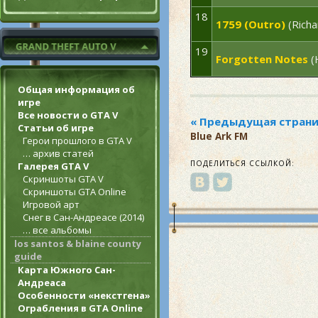
18
1759 (Outro)
(Richa
19
Forgotten Notes
(
Общая информация об
игре
Все новости о GTA V
Статьи об игре
Blue Ark FM
Герои прошлого в GTA V
… архив статей
ПОДЕЛИТЬСЯ ССЫЛКОЙ:
Галерея GTA V
Скриншоты GTA V
Скриншоты GTA Online
Игровой арт
Снег в Сан-Андреасе (2014)
… все альбомы
los santos & blaine county
guide
Карта Южного Сан-
Андреаса
Особенности «некстгена»
Ограбления в GTA Online