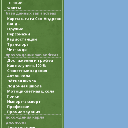
версии
Факты
база данных san andreas
Карты штата Сан-Андреас
Банды
Оружие
Персонажи
Радиостанции
Транспорт
Чит-коды
прохождение san andreas
Достижения и трофеи
Как получить 100 %
Сюжетные задания
Автошкола
Лётная школа
Лодочная школа
Мотоциклетная школа
Гонки
Импорт-экспорт
Профессии
Прочие задания
похождения карла
джонсона
Аркадные игры