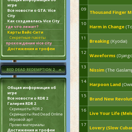
игре
09
Все новости о GTA: Vice
Thousand Finger M
City
Как создавалась Vice City
10
Harm in Change
(To
где что лежит?
Карты Вайс-Сити
Секретные пакеты
11
Breaking
(Kyodai)
прохождение vice city
Достижения и трофеи
12
Waveforms
(Django
13
Nissim
(The Gaslamp 
14
Harpoon Land
(Owi
Общая информация об
игре
15
Все новости о RDR 2
Brand New Revolut
Галерея RDR 2
Скриншоты RDR 2
16
Live Your Life (Me
Скриншоты Red Dead Online
Игровой арт
17
Промо-материалы
Lovery (Slow Cuban
Достижения и трофеи