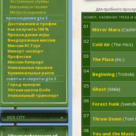
Экстренные службы
Магазины и гаражи
Для пробного прослуш
Метро и надземка
НОМЕР, НАЗВАНИЕ ТРЕКА И
прохождение gta 3
Достижения и трофеи
01
Mirror Maru
(Cashm
Как получить 100 %
Прохождение игры
Внедорожные миссии
02
Cold Air
(The Hics)
Миссии RC Toyz
Импорт-экспорт
03
Профессии
The Place
(inc.)
Миссии Rampage
Уникальные прыжки
04
Криминальные ранги
Beginning
(Trickski)
советы и секреты gta 3
Город-призрак
05
Ghost
(Mala)
Лётная школа Dodo
Уникальный транспорт
06
Forest Funk
(Swindl
07
Throw Down
(Tom 
08
You and the Music
Общая информация об