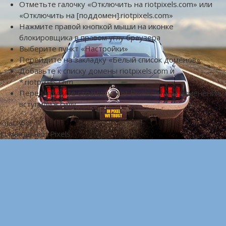
Отметьте галочку «Отключить на riotpixels.com» или
«Отключить на [поддомен].riotpixels.com»
Нажмите правой кнопкой мыши на иконке
блокировщика в правом углу браузера
Выберите пункт «Настройки»
Перейдите на закладку «Белый список доменов»
Добавьте к списку домены riotpixels.com и
*.riotpixels.com
Перезагрузите страницу Riot Pixels, чтобы изменения
вступили в силу
Спасибо!
Команда Riot Pixels.