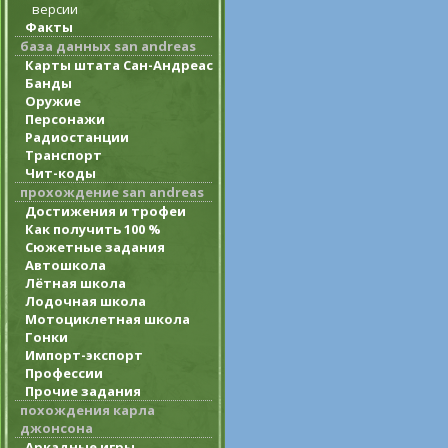
версии
Факты
база данных san andreas
Карты штата Сан-Андреас
Банды
Оружие
Персонажи
Радиостанции
Транспорт
Чит-коды
прохождение san andreas
Достижения и трофеи
Как получить 100 %
Сюжетные задания
Автошкола
Лётная школа
Лодочная школа
Мотоциклетная школа
Гонки
Импорт-экспорт
Профессии
Прочие задания
похождения карла
джонсона
Аркадные игры