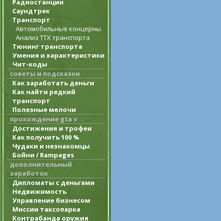
Радиостанции
Саундтрек
Транспорт
Автомобильные концерны
Анализ ТТХ транспорта
Тюнинг транспорта
Умения и характеристики
Чит-коды
советы и подсказки
Как заработать деньги
Как найти редкий
транспорт
Полезные мелочи
прохождение gta v
Достижения и трофеи
Как получить 100 %
Чудаки и незнакомцы
Бойни / Rampages
дополнительный
заработок
Дипломаты с деньгами
Недвижимость
Управление бизнесом
Миссии таксопарка
Контрабанда оружия