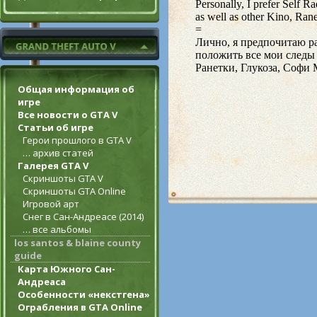
Общая информация об
игре
Все новости о GTA V
Статьи об игре
Герои прошлого в GTA V
… архив статей
Галерея GTA V
Скриншоты GTA V
Скриншоты GTA Online
Игровой арт
Снег в Сан-Андреасе (2014)
… все альбомы
los santos & blaine county
guide
Карта Южного Сан-
Андреаса
Особенности «некстгена»
Ограбления в GTA Online