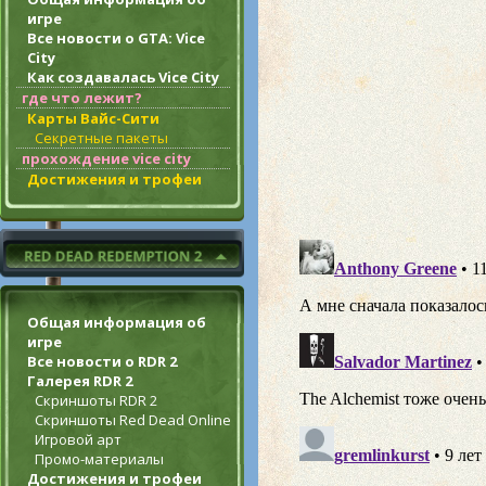
игре
Все новости о GTA: Vice
City
Как создавалась Vice City
где что лежит?
Карты Вайс-Сити
Секретные пакеты
прохождение vice city
Достижения и трофеи
Общая информация об
игре
Все новости о RDR 2
Галерея RDR 2
Скриншоты RDR 2
Скриншоты Red Dead Online
Игровой арт
Промо-материалы
Достижения и трофеи