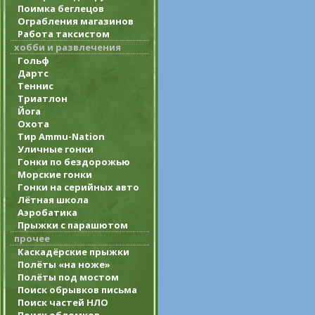
Поимка беглецов
Ограбления магазинов
Работа таксистом
хобби и развлечения
Гольф
Дартс
Теннис
Триатлон
Йога
Охота
Тир Ammu-Nation
Уличные гонки
Гонки по бездорожью
Морские гонки
Гонки на серийных авто
Лётная школа
Аэробатика
Прыжки с парашютом
прочее
Каскадёрские прыжки
Полёты «на ноже»
Полёты под мостом
Поиск обрывков письма
Поиск частей НЛО