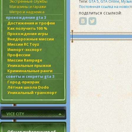
Экстренные службы
Теги:
GTA 5
,
GTA Online
,
Музык
Магазины и гаражи
Постоянная ссылка на новост
Метро и надземка
ПОДЕЛИТЬСЯ ССЫЛКОЙ:
прохождение gta 3
Достижения и трофеи
Как получить 100 %
Прохождение игры
Внедорожные миссии
Миссии RC Toyz
Импорт-экспорт
Профессии
Миссии Rampage
Уникальные прыжки
Криминальные ранги
советы и секреты gta 3
Город-призрак
Лётная школа Dodo
Уникальный транспорт
Общая информация об