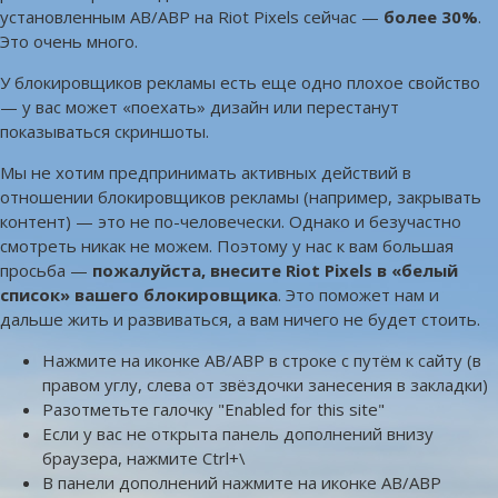
установленным AB/ABP на Riot Pixels сейчас —
более 30%
.
Это очень много.
У блокировщиков рекламы есть еще одно плохое свойство
— у вас может «поехать» дизайн или перестанут
показываться скриншоты.
Мы не хотим предпринимать активных действий в
отношении блокировщиков рекламы (например, закрывать
контент) — это не по-человечески. Однако и безучастно
смотреть никак не можем. Поэтому у нас к вам большая
просьба —
пожалуйста, внесите Riot Pixels в «белый
список» вашего блокировщика
. Это поможет нам и
дальше жить и развиваться, а вам ничего не будет стоить.
Нажмите на иконке AB/ABP в строке с путём к сайту (в
правом углу, слева от звёздочки занесения в закладки)
Разотметьте галочку "Enabled for this site"
Если у вас не открыта панель дополнений внизу
браузера, нажмите Ctrl+\
В панели дополнений нажмите на иконке AB/ABP