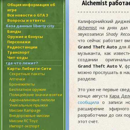
Alchemist работа
Общая информация об
игре
Все новости о GTA 3
Вопросы и ответы
Калифорнийский дидже
база данных liberty city
Alchemist
на днях да
Банды
звукозаписи
Shady Reco
Оружие и бонусы
что сейчас работает в
Персонажи
Grand Theft Auto
для
R
Радиостанции
Транспорт
музыканта, как извест
Чит-коды
создании оригинал
где что лежит?
Grand Theft Auto V
, ф
Карты Либерти-Сити
можно прослушать в на
Секретные пакеты
разделе.
Аптечки
Бронежилеты
Это уже не первые свед
Бесплатное оружие
Полицейские значки-взятки
конце августа
Кара Дел
Адреналиновые пилюли
сообщила
о записи но
Уникальные прыжки
расширение эфирного
Миссии Rampage
разработчики до сих по
Внедорожные миссии
Миссии RC Toyz
этот счёт.
Импорт-экспорт