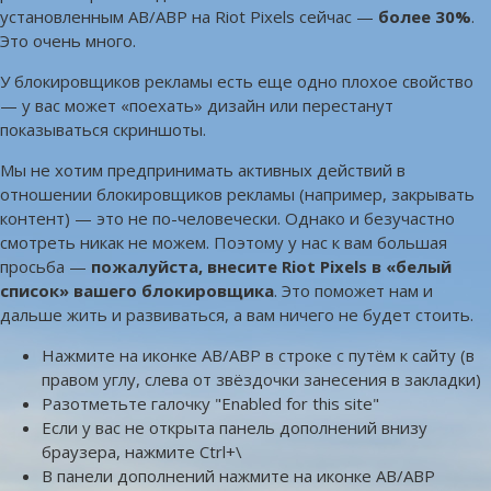
установленным AB/ABP на Riot Pixels сейчас —
более 30%
.
Это очень много.
У блокировщиков рекламы есть еще одно плохое свойство
— у вас может «поехать» дизайн или перестанут
показываться скриншоты.
Мы не хотим предпринимать активных действий в
отношении блокировщиков рекламы (например, закрывать
контент) — это не по-человечески. Однако и безучастно
смотреть никак не можем. Поэтому у нас к вам большая
просьба —
пожалуйста, внесите Riot Pixels в «белый
список» вашего блокировщика
. Это поможет нам и
дальше жить и развиваться, а вам ничего не будет стоить.
Нажмите на иконке AB/ABP в строке с путём к сайту (в
правом углу, слева от звёздочки занесения в закладки)
Разотметьте галочку "Enabled for this site"
Если у вас не открыта панель дополнений внизу
браузера, нажмите Ctrl+\
В панели дополнений нажмите на иконке AB/ABP