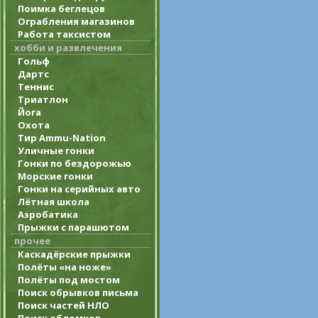
Поимка беглецов
Ограбления магазинов
Работа таксистом
хобби и развлечения
Гольф
Дартс
Теннис
Триатлон
Йога
Охота
Тир Ammu-Nation
Уличные гонки
Гонки по бездорожью
Морские гонки
Гонки на серийных авто
Лётная школа
Аэробатика
Прыжки с парашютом
прочее
Каскадёрские прыжки
Полёты «на ноже»
Полёты под мостом
Поиск обрывков письма
Поиск частей НЛО