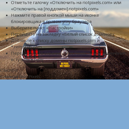
Отметьте галочку «Отключить на riotpixels.com» или
«Отключить на [поддомен].riotpixels.com»
Нажмите правой кнопкой мыши на иконке
блокировщика в правом углу браузера
Выберите пункт «Настройки»
Перейдите на закладку «Белый список доменов»
Добавьте к списку домены riotpixels.com и
*.riotpixels.com
Перезагрузите страницу Riot Pixels, чтобы изменения
вступили в силу
Спасибо!
Команда Riot Pixels.