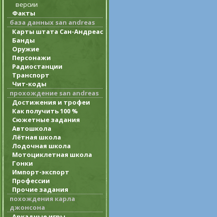
версии
Факты
база данных san andreas
Карты штата Сан-Андреас
Банды
Оружие
Персонажи
Радиостанции
Транспорт
Чит-коды
прохождение san andreas
Достижения и трофеи
Как получить 100 %
Сюжетные задания
Автошкола
Лётная школа
Лодочная школа
Мотоциклетная школа
Гонки
Импорт-экспорт
Профессии
Прочие задания
похождения карла
джонсона
Аркадные игры