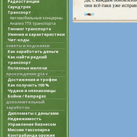
Радиостанции
Саундтрек
Транспорт
Автомобильные концерны
Анализ ТТХ транспорта
Тюнинг транспорта
Умения и характеристики
Чит-коды
советы и подсказки
Как заработать деньги
Как найти редкий
транспорт
Полезные мелочи
прохождение gta v
Достижения и трофеи
Как получить 100 %
Чудаки и незнакомцы
Бойни / Rampages
дополнительный
заработок
Дипломаты с деньгами
Недвижимость
Управление бизнесом
Миссии таксопарка
Контрабанда оружия