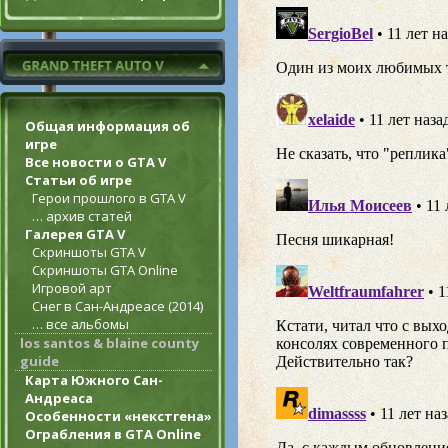
Общая информация об
игре
Все новости о GTA V
Статьи об игре
Герои прошлого в GTA V
… архив статей
Галерея GTA V
Скриншоты GTA V
Скриншоты GTA Online
Игровой арт
Снег в Сан-Андреасе (2014)
… все альбомы
los santos & blaine county
guide
Карта Южного Сан-
Андреаса
Особенности «некстгена»
Ограбления в GTA Online