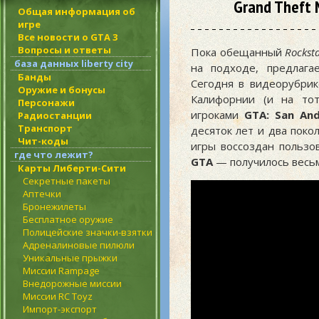
Grand Theft 
Общая информация об
игре
Все новости о GTA 3
Вопросы и ответы
Пока обещанный
Rockst
база данных liberty city
на подходе, предлага
Банды
Сегодня в видеорубри
Оружие и бонусы
Калифорнии (и на то
Персонажи
игроками
GTA: San An
Радиостанции
Транспорт
десяток лет и два пок
Чит-коды
игры воссоздан польз
где что лежит?
GTA
— получилось весьм
Карты Либерти-Сити
Секретные пакеты
Аптечки
Бронежилеты
Бесплатное оружие
Полицейские значки-взятки
Адреналиновые пилюли
Уникальные прыжки
Миссии Rampage
Внедорожные миссии
Миссии RC Toyz
Импорт-экспорт