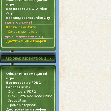
игре
Все новости о GTA: Vice
City
Как создавалась Vice City
где что лежит?
Карты Вайс-Сити
Секретные пакеты
прохождение vice city
Достижения и трофеи
Общая информация об
игре
Все новости о RDR 2
Галерея RDR 2
Скриншоты RDR 2
Скриншоты Red Dead Online
Игровой арт
Промо-материалы
Достижения и трофеи