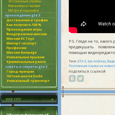
Экстренные службы
Магазины и гаражи
Метро и надземка
прохождение gta 3
Достижения и трофеи
Как получить 100 %
Прохождение игры
Внедорожные миссии
Миссии RC Toyz
P.S. Глядя на то, каког
Импорт-экспорт
предвкушать появлен
Профессии
помощью видеоредакт
Миссии Rampage
Уникальные прыжки
Теги:
GTA 5
,
San Andreas
,
Вид
Криминальные ранги
Постоянная ссылка на новост
советы и секреты gta 3
Город-призрак
ПОДЕЛИТЬСЯ ССЫЛКОЙ:
Лётная школа Dodo
Уникальный транспорт
Общая информация об