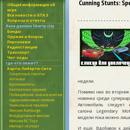
Cunning Stunts: Spe
Общая информация об
игре
Все новости о GTA 3
Вопросы и ответы
база данных liberty city
Банды
Оружие и бонусы
Персонажи
Радиостанции
Транспорт
Чит-коды
где что лежит?
Карты Либерти-Сити
Секретные пакеты
Аптечки
недели.
Бронежилеты
Бесплатное оружие
Помимо них во вторник 
Полицейские значки-взятки
новинка среди суперка
Адреналиновые пилюли
Автомобиль следует 
Уникальные прыжки
Миссии Rampage
салона Legendary Mot
Внедорожные миссии
модели пока можно лиш
Миссии RC Toyz
Импорт-экспорт
И ещё. Вдобавок к де