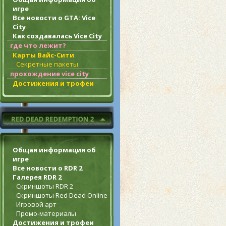
игре
Все новости о GTA: Vice
City
Как создавалась Vice City
где что лежит?
Карты Вайс-Сити
Секретные пакеты
прохождение vice city
Достижения и трофеи
Общая информация об
игре
Все новости о RDR 2
Галерея RDR 2
Скриншоты RDR 2
Скриншоты Red Dead Online
Игровой арт
Промо-материалы
Достижения и трофеи