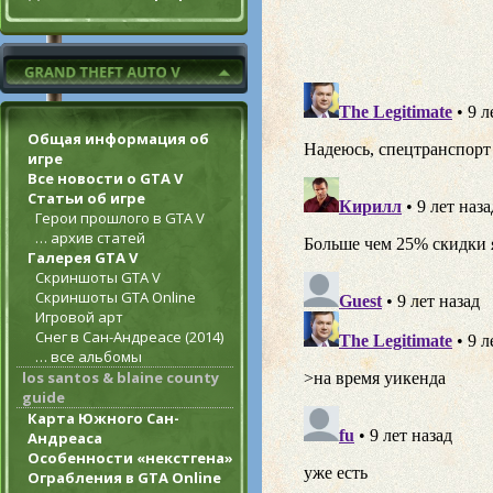
Общая информация об
игре
Все новости о GTA V
Статьи об игре
Герои прошлого в GTA V
… архив статей
Галерея GTA V
Скриншоты GTA V
Скриншоты GTA Online
Игровой арт
Снег в Сан-Андреасе (2014)
… все альбомы
los santos & blaine county
guide
Карта Южного Сан-
Андреаса
Особенности «некстгена»
Ограбления в GTA Online