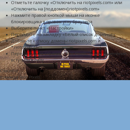
Отметьте галочку «Отключить на riotpixels.com» или
«Отключить на [поддомен].riotpixels.com»
Нажмите правой кнопкой мыши на иконке
блокировщика в правом углу браузера
Выберите пункт «Настройки»
Перейдите на закладку «Белый список доменов»
Добавьте к списку домены riotpixels.com и
*.riotpixels.com
Перезагрузите страницу Riot Pixels, чтобы изменения
вступили в силу
Спасибо!
Команда Riot Pixels.