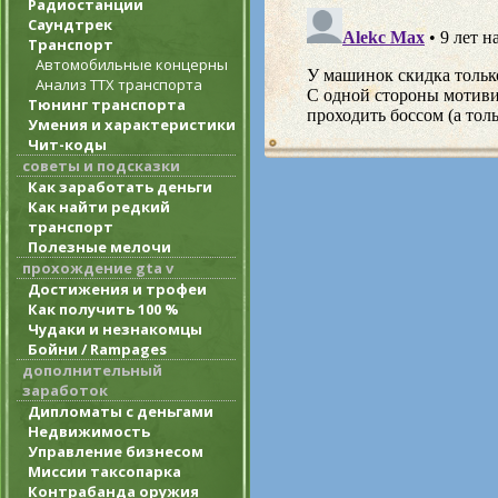
Радиостанции
Саундтрек
Транспорт
Автомобильные концерны
Анализ ТТХ транспорта
Тюнинг транспорта
Умения и характеристики
Чит-коды
советы и подсказки
Как заработать деньги
Как найти редкий
транспорт
Полезные мелочи
прохождение gta v
Достижения и трофеи
Как получить 100 %
Чудаки и незнакомцы
Бойни / Rampages
дополнительный
заработок
Дипломаты с деньгами
Недвижимость
Управление бизнесом
Миссии таксопарка
Контрабанда оружия