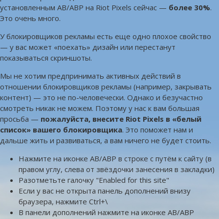
установленным AB/ABP на Riot Pixels сейчас —
более 30%
.
Это очень много.
У блокировщиков рекламы есть еще одно плохое свойство
— у вас может «поехать» дизайн или перестанут
показываться скриншоты.
Мы не хотим предпринимать активных действий в
отношении блокировщиков рекламы (например, закрывать
контент) — это не по-человечески. Однако и безучастно
смотреть никак не можем. Поэтому у нас к вам большая
просьба —
пожалуйста, внесите Riot Pixels в «белый
список» вашего блокировщика
. Это поможет нам и
дальше жить и развиваться, а вам ничего не будет стоить.
Нажмите на иконке AB/ABP в строке с путём к сайту (в
правом углу, слева от звёздочки занесения в закладки)
Разотметьте галочку "Enabled for this site"
Если у вас не открыта панель дополнений внизу
браузера, нажмите Ctrl+\
В панели дополнений нажмите на иконке AB/ABP