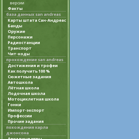
версии
Факты
база данных san andreas
Карты штата Сан-Андреас
Банды
Оружие
Персонажи
Радиостанции
Транспорт
Чит-коды
прохождение san andreas
Достижения и трофеи
Как получить 100 %
Сюжетные задания
Автошкола
Лётная школа
Лодочная школа
Мотоциклетная школа
Гонки
Импорт-экспорт
Профессии
Прочие задания
похождения карла
джонсона
Аркадные игры