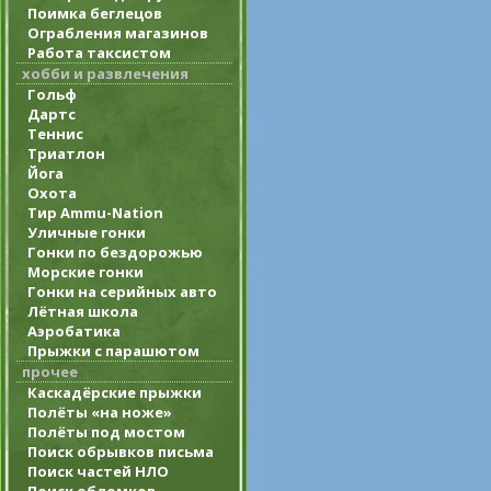
Поимка беглецов
Ограбления магазинов
Работа таксистом
хобби и развлечения
Гольф
Дартс
Теннис
Триатлон
Йога
Охота
Тир Ammu-Nation
Уличные гонки
Гонки по бездорожью
Морские гонки
Гонки на серийных авто
Лётная школа
Аэробатика
Прыжки с парашютом
прочее
Каскадёрские прыжки
Полёты «на ноже»
Полёты под мостом
Поиск обрывков письма
Поиск частей НЛО