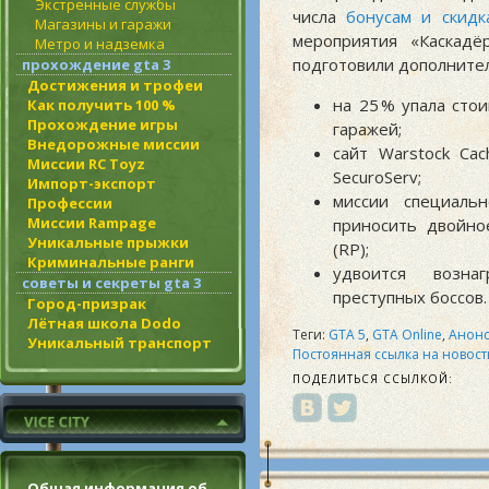
Экстренные службы
числа
бонусам и скидк
Магазины и гаражи
мероприятия «Каскадё
Метро и надземка
подготовили дополните
прохождение gta 3
Достижения и трофеи
на
25 %
упала стои
Как получить 100 %
Прохождение игры
гаражей;
Внедорожные миссии
сайт Warstock Ca
Миссии RC Toyz
SecuroServ;
Импорт-экспорт
миссии специальн
Профессии
Миссии Rampage
приносить двойно
Уникальные прыжки
(RP);
Криминальные ранги
удвоится возна
советы и секреты gta 3
преступных боссов.
Город-призрак
Лётная школа Dodo
Теги:
GTA 5
,
GTA Online
,
Анон
Уникальный транспорт
Постоянная ссылка на новост
ПОДЕЛИТЬСЯ ССЫЛКОЙ:
Общая информация об