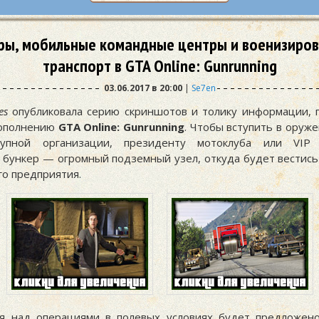
ры, мобильные командные центры и военизиро
транспорт в GTA Online: Gunrunning
03.06.2017 в 20:00
|
Se7en
es
опубликовала серию скриншотов и толику информации,
ополнению
GTA Online: Gunrunning
. Чтобы вступить в оруж
тупной организации, президенту мотоклуба или VIP 
 бункер — огромный подземный узел, откуда будет вестись
го предприятия.
я над операциями в полевых условиях будет предложен