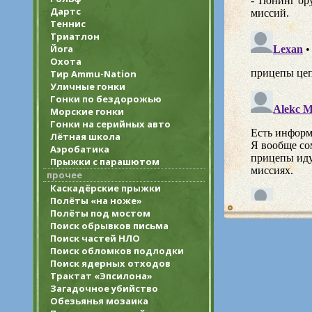
Дартс
Теннис
Триатлон
Йога
Охота
Тир Ammu-Nation
Уличные гонки
Гонки по бездорожью
Морские гонки
Гонки на серийных авто
Лётная школа
Аэробатика
Прыжки с парашютом
прочее
Каскадёрские прыжки
Полёты «на ноже»
Полёты под мостом
Поиск обрывков письма
Поиск частей НЛО
Поиск обломков подлодки
Поиск ядерных отходов
Трактат «Эпсилона»
Загадочное убийство
Обезьянья мозаика