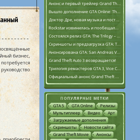
Анонс и первый трейлер Grand Theft Auto VI
Вышло дополнение GTA Online: The Contract
ванный
Доктор Дре, новая музыка и постаревший Франклин Клинтон в дополнении GTA Online: The Contract
Rockstar извинилась и пообещала исправить GTA: The Trilogy – The Definitive Edition [обновлено]
Состоялся релиз GTA: The Trilogy – The Definitive Edition
Скриншоты и предзагрузка GTA: The Trilogy – The Definitive Edition
 посвящённые
Анонсирована GTA: San Andreas VR для Oculus Quest 2
ейный бизнес,
Grand Theft Auto 3 возвращается!
потребуется
Трилогия ремастеров GTA 3, Vice City и San Andreas выйдет 11 ноября
 руководство
Официальный анонс Grand Theft Auto: The Trilogy – The Definitive Edition
ПОПУЛЯРНЫЕ МЕТКИ
GTA 5
GTA Online
Релизы
Мультиплеер
Видео
Арт
Загружаемые дополнения
Скриншоты
Новости сайта
Grand Theft Movie
Анонсы
о приобрести