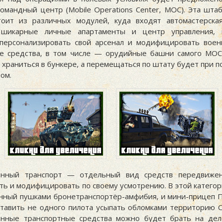
омандный центр (Mobile Operations Center, MOC). Эта штаб
тоит из различных модулей, куда входят автомастерска
, шикарные личные апартаменты и центр управления, 
персонализировать свой арсенал и модифицировать вое
е средства, в том числе — орудийные башни самого MO
 храниться в бункере, а перемещаться по штату будет при 
ом.
анный транспорт — отдельный вид средств передвижен
ть и модифицировать по своему усмотрению. В этой категор
нный пушками бронетранспортёр-амфибия, и мини-прицеп 
ставить не одного пилота усыпать обломками территорию С
нные транспортные средства можно будет брать на дел