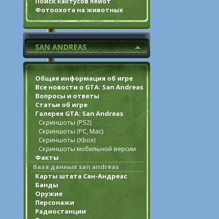
Поиск кактусов пейот
Фотоохота на животных
Общая информация об игре
Все новости о GTA: San Andreas
Вопросы и ответы
Статьи об игре
Галерея GTA: San Andreas
Скриншоты (PS2)
Скриншоты (PC, Mac)
Скриншоты (Xbox)
Скриншоты мобильной версии
Факты
база данных san andreas
Карты штата Сан-Андреас
Банды
Оружие
Персонажи
Радиостанции