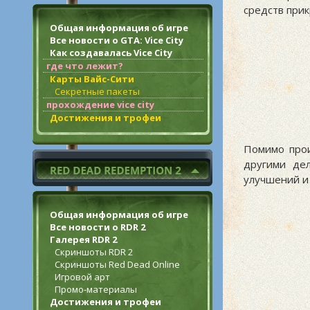
средств прик
Общая информация об игре
Все новости о GTA: Vice City
Как создавалась Vice City
где что лежит?
Карты Вайс-Сити
Секретные пакеты
прохождение vice city
Достижения и трофеи
Помимо прои
другими де
улучшений и
Общая информация об игре
Все новости о RDR 2
Галерея RDR 2
Скриншоты RDR 2
Скриншоты Red Dead Online
Игровой арт
Промо-материалы
Достижения и трофеи