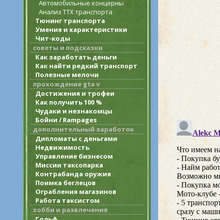
Автомобильные концерны
Анализ ТТХ транспорта
Тюнинг транспорта
Умения и характеристики
Чит-коды
советы и подсказки
Как заработать деньги
Как найти редкий транспорт
Полезные мелочи
прохождение gta v
Достижения и трофеи
Как получить 100 %
Чудаки и незнакомцы
Бойни / Rampages
дополнительный заработок
Дипломаты с деньгами
Недвижимость
Управление бизнесом
Миссии таксопарка
Контрабанда оружия
Поимка беглецов
Ограбления магазинов
Работа таксистом
хобби и развлечения
Гольф