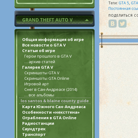
Теги:
GTA 5
,
GTA
Постоянная ссы
ПОДЕЛИТЬСЯ С
Общая информация об игре
Все новости о GTA V
Статьи об игре
Герои прошлого в GTA V
… архив статей
Галерея GTA V
Скриншоты GTA V
Скриншоты GTA Online
Игровой арт
Снег в Сан-Андреасе (2014)
… все альбомы
los santos & blaine county guide
Карта Южного Сан-Андреаса
Особенности «некстгена»
Ограбления в GTA Online
Радиостанции
Саундтрек
Транспорт