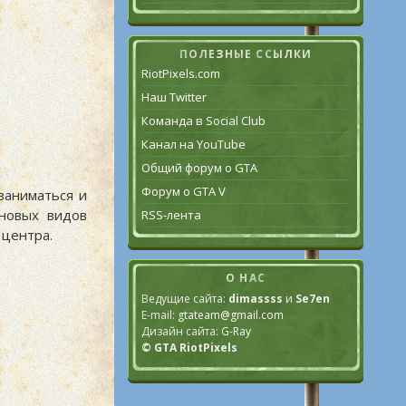
ПОЛЕЗНЫЕ ССЫЛКИ
RiotPixels.com
Наш Twitter
Команда в Social Club
Канал на YouTube
Общий форум о GTA
Форум о GTA V
заниматься и
новых видов
RSS-лента
 центра.
О НАС
Ведущие сайта:
dimassss
и
Se7en
E-mail:
gtateam@gmail.com
Дизайн сайта:
G-Ray
© GTA RiotPixels