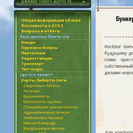
Бунке
Общая информация об игре
Все новости о GTA 3
Вопросы и ответы
база данных liberty city
Банды
Rockstar Gam
Оружие и бонусы
будущему д
Персонажи
Радиостанции
главе прес
Транспорт
собственный
Чит-коды
делами ново
где что лежит?
Карты Либерти-Сити
Секретные пакеты
Аптечки
Бронежилеты
Бесплатное оружие
Полицейские значки-взятки
Адреналиновые пилюли
Уникальные прыжки
Миссии Rampage
Внедорожные миссии
Для контрол