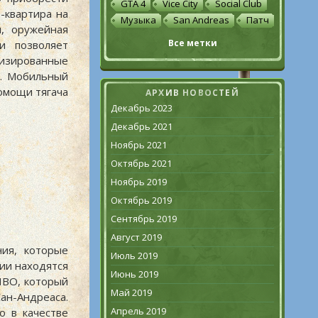
GTA 4
Vice City
Social Club
-квартира на
Музыка
San Andreas
Патч
я, оружейная
Все метки
и позволяет
низированные
C. Мобильный
помощи тягача
АРХИВ НОВОСТЕЙ
Декабрь 2023
Декабрь 2021
Ноябрь 2021
Октябрь 2021
Ноябрь 2019
Октябрь 2019
Сентябрь 2019
Август 2019
ия, которые
Июль 2019
ии находятся
Июнь 2019
ПВО, который
Май 2019
ан-Андреаса.
Апрель 2019
о в качестве