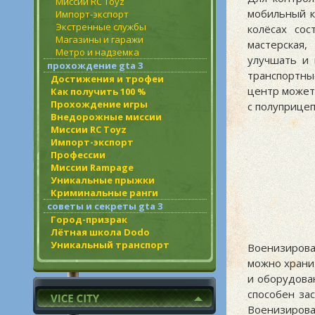
Миссии RC Toyz
мобильный к
Импорт-экспорт
Экстренные службы
колёсах сос
Магазины и гаражи
мастерская
Метро и надземка
улучшать и 
прохождение gta 3
транспортны
Достижения и трофеи
центр может
Как получить 100 %
Прохождение игры
с полуприцеп
Внедорожные миссии
Миссии RC Toyz
Импорт-экспорт
Профессии
Миссии Rampage
Уникальные прыжки
Криминальные ранги
советы и секреты gta 3
Город-призрак
Лётная школа Dodo
Уникальный транспорт
Военизиров
можно храни
и оборудова
способен за
Военизирова