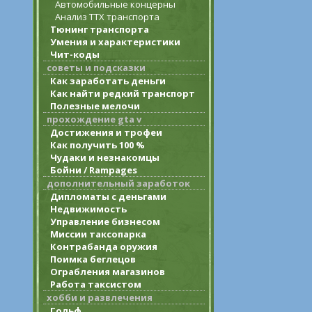
Автомобильные концерны
Анализ ТТХ транспорта
Тюнинг транспорта
Умения и характеристики
Чит-коды
советы и подсказки
Как заработать деньги
Как найти редкий транспорт
Полезные мелочи
прохождение gta v
Достижения и трофеи
Как получить 100 %
Чудаки и незнакомцы
Бойни / Rampages
дополнительный заработок
Дипломаты с деньгами
Недвижимость
Управление бизнесом
Миссии таксопарка
Контрабанда оружия
Поимка беглецов
Ограбления магазинов
Работа таксистом
хобби и развлечения
Гольф