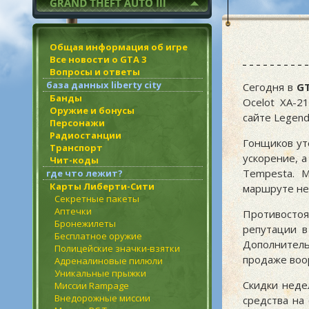
Общая информация об игре
Все новости о GTA 3
Вопросы и ответы
база данных liberty city
Сегодня в
GT
Банды
Ocelot XA-2
Оружие и бонусы
сайте Legend
Персонажи
Радиостанции
Гонщиков ут
Транспорт
ускорение, 
Чит-коды
Tempesta. М
где что лежит?
Карты Либерти-Сити
маршруте не
Секретные пакеты
Аптечки
Противостоя
Бронежилеты
репутации в
Бесплатное оружие
Дополнитель
Полицейские значки-взятки
продаже воо
Адреналиновые пилюли
Уникальные прыжки
Скидки неде
Миссии Rampage
Внедорожные миссии
средства на