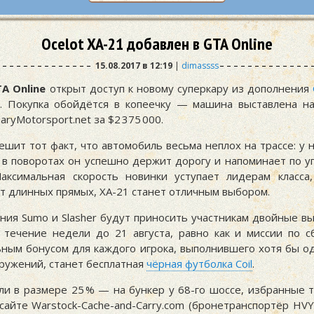
Ocelot XA-21 добавлен в GTA Online
15.08.2017 в 12:19
|
dimassss
A Online
открыт доступ к новому суперкару из дополнения
1. Покупка обойдётся в копеечку — машина выставлена н
aryMotorsport.net за
$2 375 000
.
ешит тот факт, что автомобиль весьма неплох на трассе: у
а в поворотах он успешно держит дорогу и напоминает по у
аксимальная скорость новинки уступает лидерам класса
т длинных прямых, XA-21 станет отличным выбором.
ния Sumo и Slasher будут приносить участникам двойные вы
 течение недели до 21 августа, равно как и миссии по с
ным бонусом для каждого игрока, выполнившего хотя бы од
ружений, станет бесплатная
чёрная футболка Coil
.
ли в размере 25 % — на бункер у 68-го шоссе, избранные 
 сайте Warstock-Cache-and-Carry.com (бронетранспортёр HV