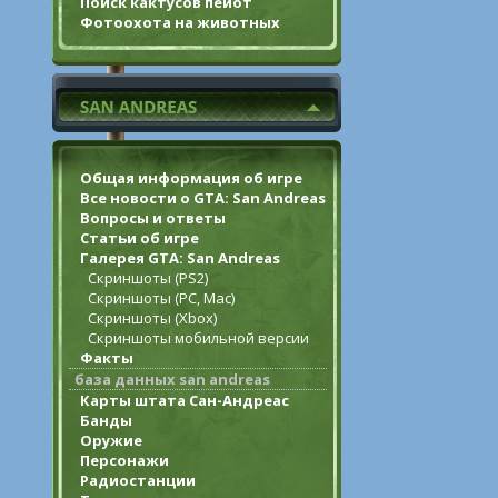
Поиск кактусов пейот
Фотоохота на животных
Общая информация об игре
Все новости о GTA: San Andreas
Вопросы и ответы
Статьи об игре
Галерея GTA: San Andreas
Скриншоты (PS2)
Скриншоты (PC, Mac)
Скриншоты (Xbox)
Скриншоты мобильной версии
Факты
база данных san andreas
Карты штата Сан-Андреас
Банды
Оружие
Персонажи
Радиостанции