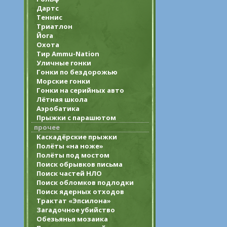
Дартс
Теннис
Триатлон
Йога
Охота
Тир Ammu-Nation
Уличные гонки
Гонки по бездорожью
Морские гонки
Гонки на серийных авто
Лётная школа
Аэробатика
Прыжки с парашютом
прочее
Каскадёрские прыжки
Полёты «на ноже»
Полёты под мостом
Поиск обрывков письма
Поиск частей НЛО
Поиск обломков подлодки
Поиск ядерных отходов
Трактат «Эпсилона»
Загадочное убийство
Обезьянья мозаика