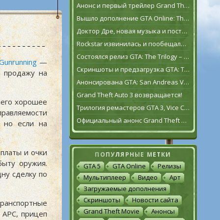
Анонс и первый трейлер Grand Theft Auto VI
Вышло дополнение GTA Online: The Contract
Доктор Дре, новая музыка и постаревший Франклин Клинтон в дополнении GTA Online: The Contract
Rockstar извинилась и пообещала исправить GTA: The Trilogy – The Definitive Edition [обновлено]
Состоялся релиз GTA: The Trilogy – The Definitive Edition
Gunrunning
—
Скриншоты и предзагрузка GTA: The Trilogy – The Definitive Edition
а продажу на
Анонсирована GTA: San Andreas VR для Oculus Quest 2
Grand Theft Auto 3 возвращается!
 него хорошее
Трилогия ремастеров GTA 3, Vice City и San Andreas выйдет 11 ноября
правляемости
Официальный анонс Grand Theft Auto: The Trilogy – The Definitive Edition
, но если на
платы и очки
ПОПУЛЯРНЫЕ МЕТКИ
быту оружия.
GTA 5
GTA Online
Релизы
ну сделку по
Мультиплеер
Видео
Арт
Загружаемые дополнения
Скриншоты
Новости сайта
транспортные
Grand Theft Movie
Анонсы
Y APC, прицеп