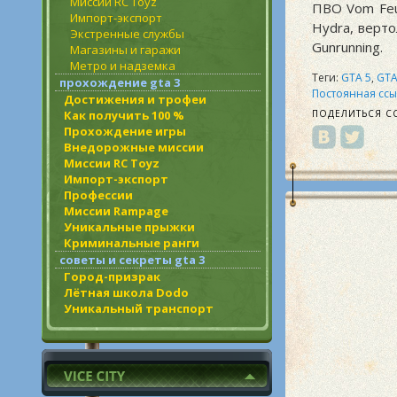
Миссии RC Toyz
ПВО Vom Feue
Импорт-экспорт
Hydra, верто
Экстренные службы
Gunrunning.
Магазины и гаражи
Метро и надземка
Теги:
GTA 5
,
GTA
прохождение gta 3
Постоянная ссы
Достижения и трофеи
Как получить 100 %
ПОДЕЛИТЬСЯ С
Прохождение игры
Внедорожные миссии
Миссии RC Toyz
Импорт-экспорт
Профессии
Миссии Rampage
Уникальные прыжки
Криминальные ранги
советы и секреты gta 3
Город-призрак
Лётная школа Dodo
Уникальный транспорт