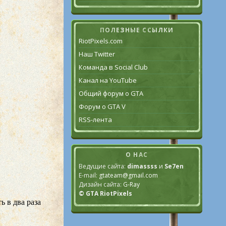
ПОЛЕЗНЫЕ ССЫЛКИ
RiotPixels.com
Наш Twitter
Команда в Social Club
Канал на YouTube
Общий форум о GTA
Форум о GTA V
RSS-лента
О НАС
Ведущие сайта:
dimassss
и
Se7en
E-mail:
gtateam@gmail.com
Дизайн сайта:
G-Ray
© GTA RiotPixels