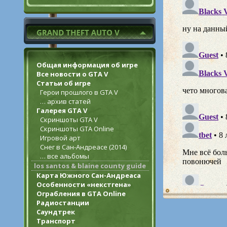
Общая информация об игре
Все новости о GTA V
Статьи об игре
Герои прошлого в GTA V
… архив статей
Галерея GTA V
Скриншоты GTA V
Скриншоты GTA Online
Игровой арт
Снег в Сан-Андреасе (2014)
… все альбомы
los santos & blaine county guide
Карта Южного Сан-Андреаса
Особенности «некстгена»
Ограбления в GTA Online
Радиостанции
Саундтрек
Транспорт