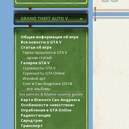
Общая информация об игре
Все новости о GTA V
Статьи об игре
Герои прошлого в GTA V
… архив статей
Галерея GTA V
Скриншоты GTA V
Скриншоты GTA Online
Игровой арт
Снег в Сан-Андреасе (2014)
… все альбомы
los santos & blaine county guide
Карта Южного Сан-Андреаса
Особенности «некстгена»
Ограбления в GTA Online
Радиостанции
Саундтрек
Транспорт