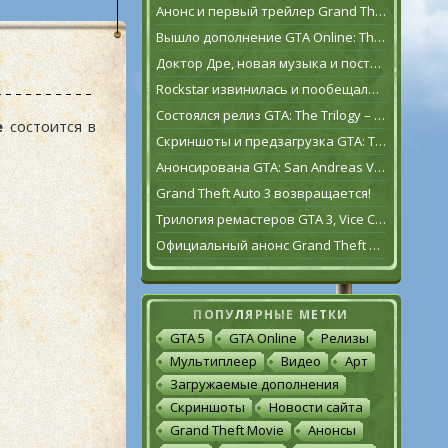
Анонс и первый трейлер Grand Theft Auto VI
Вышло дополнение GTA Online: The Contract
Доктор Дре, новая музыка и постаревший Франклин Клинтон в дополнении GTA Online: The Contract
Rockstar извинилась и пообещала исправить GTA: The Trilogy – The Definitive Edition [обновлено]
Состоялся релиз GTA: The Trilogy – The Definitive Edition
e
состоится в
Скриншоты и предзагрузка GTA: The Trilogy – The Definitive Edition
Анонсирована GTA: San Andreas VR для Oculus Quest 2
Grand Theft Auto 3 возвращается!
Трилогия ремастеров GTA 3, Vice City и San Andreas выйдет 11 ноября
Официальный анонс Grand Theft Auto: The Trilogy – The Definitive Edition
ПОПУЛЯРНЫЕ МЕТКИ
GTA 5
GTA Online
Релизы
Мультиплеер
Видео
Арт
Загружаемые дополнения
Скриншоты
Новости сайта
Grand Theft Movie
Анонсы