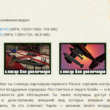
качивания видео:
ull HD
(MP4, 1920×1080, 109 МБ)
HD
(MP4, 1280×720, 48,9 МБ)
s Run ты станешь партнёром нервного Рона в торговле конт
тся воздушные коридоры Лос-Сантоса и округа Блэйн — и в
ожности для обогащения. Ты также получишь доступ к
м и дельтапланам, внешний вид которых впервые м
вать. За это отвечает Чарли — механик твоего воздуш