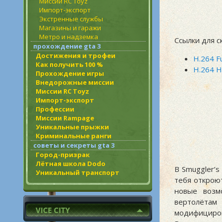
Миссии RC Toyz
Импорт-экспорт
Экстренные службы
Магазины и гаражи
Метро и надземка
Ссылки для с
прохождение gta 3
Достижения и трофеи
H.264 F
Как получить 100 %
H.264 
Прохождение игры
Внедорожные миссии
Миссии RC Toyz
Импорт-экспорт
Профессии
Миссии Rampage
Уникальные прыжки
Криминальные ранги
советы и секреты gta 3
Город-призрак
Лётная школа Dodo
В Smuggler’
Уникальный транспорт
тебя открою
новые возм
вертолёта
модифициро