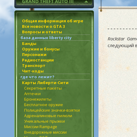
Общая информация об игре
Все новости о GTA 3
Вопросы и ответы
база данных liberty city
Rockstar Gam
Банды
следующий вт
Оружие и бонусы
Персонажи
Радиостанции
Транспорт
Чит-коды
где что лежит?
Карты Либерти-Сити
Секретные пакеты
Аптечки
Бронежилеты
Бесплатное оружие
Полицейские значки-взятки
Адреналиновые пилюли
Уникальные прыжки
Миссии Rampage
Внедорожные миссии