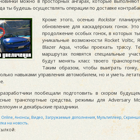
новинки можно в просторных ангарах, которые выполняют
да ты будешь осуществлять операции по доставке контраба
Кроме этого, осенью
Rockstar
планируе
обновление для каскадёрских гонок. Это
продолжение особых гонок, в которых ты
уникальные возможности Rocket Voltic, R
Blazer Aqua, чтобы проехать трассу. 
маршрутах появятся специальные учас
будут менять класс твоего транспортно
Таким образом, чтобы выиграть гонку
только навыками управления автомобилем, но и уметь летат
е.
 разработчики пообещали подготовить в скором будуще
ёсные транспортные средства, режимы для Adversary Mo
еллоуин и декабрьские праздники.
 Online
,
Анонсы
,
Видео
,
Загружаемые дополнения
,
Мультиплеер
,
Скринш
лка на новость
.
СЫЛКОЙ: