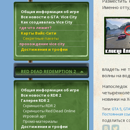
Разместить 
Именно отту
Общая информация об игре
Все новости о GTA: Vice City
Как создавалась Vice City
где что лежит?
Карты Вайс-Сити
Секретные пакеты
прохождение vice city
Достижения и трофеи
владеть не 
волны на вод
Напоследок
Общая информация об игре
четырёхкол
Все новости о RDR 2
новинки на Х
Галерея RDR 2
Скриншоты RDR 2
Теги:
GTA 5
,
GTA
Скриншоты Red Dead Online
Постоянная ссы
Игровой арт
Промо-материалы
ПОДЕЛИТЬСЯ С
Достижения и трофеи