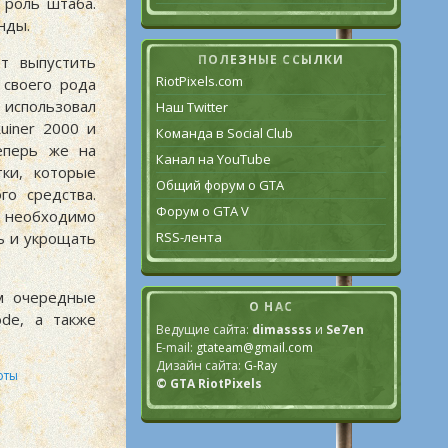
 роль штаба.
нды.
ПОЛЕЗНЫЕ ССЫЛКИ
т выпустить
RiotPixels.com
 своего рода
 использовал
Наш Twitter
uiner 2000 и
Команда в Social Club
Теперь же на
Канал на YouTube
тки, которые
Общий форум о GTA
го средства.
Форум о GTA V
, необходимо
RSS-лента
ь и укрощать
м очередные
О НАС
de, а также
Ведущие сайта:
dimassss
и
Se7en
E-mail:
gtateam@gmail.com
Дизайн сайта:
G-Ray
оты
© GTA RiotPixels