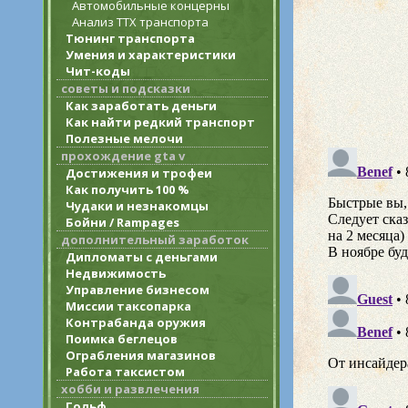
Автомобильные концерны
Анализ ТТХ транспорта
Тюнинг транспорта
Умения и характеристики
Чит-коды
советы и подсказки
Как заработать деньги
Как найти редкий транспорт
Полезные мелочи
прохождение gta v
Достижения и трофеи
Как получить 100 %
Чудаки и незнакомцы
Бойни / Rampages
дополнительный заработок
Дипломаты с деньгами
Недвижимость
Управление бизнесом
Миссии таксопарка
Контрабанда оружия
Поимка беглецов
Ограбления магазинов
Работа таксистом
хобби и развлечения
Гольф