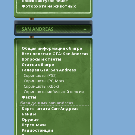
Поиск кактусов пейот
Фотоохота на животных
Общая информация об игре
Все новости о GTA: San Andreas
Вопросы и ответы
Статьи об игре
Галерея GTA: San Andreas
Скриншоты (PS2)
Скриншоты (PC, Mac)
Скриншоты (Xbox)
Скриншоты мобильной версии
Факты
база данных san andreas
Карты штата Сан-Андреас
Банды
Оружие
Персонажи
Радиостанции