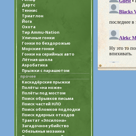
Дартс
Теннис
Триатлон
Йога
Охота
Тир Ammu-Nation
Уличные гонки
Гонки по бездорожью
Морские гонки
Гонки на серийных авто
Лётная школа
Аэробатика
Прыжки с парашютом
прочее
Каскадёрские прыжки
Полёты «на ноже»
Полёты под мостом
Поиск обрывков письма
Поиск частей НЛО
Поиск обломков подлодки
Поиск ядерных отходов
Трактат «Эпсилона»
Загадочное убийство
Обезьянья мозаика