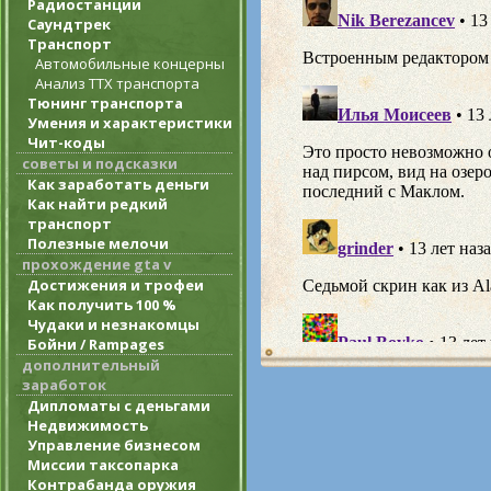
Радиостанции
Саундтрек
Транспорт
Автомобильные концерны
Анализ ТТХ транспорта
Тюнинг транспорта
Умения и характеристики
Чит-коды
советы и подсказки
Как заработать деньги
Как найти редкий
транспорт
Полезные мелочи
прохождение gta v
Достижения и трофеи
Как получить 100 %
Чудаки и незнакомцы
Бойни / Rampages
дополнительный
заработок
Дипломаты с деньгами
Недвижимость
Управление бизнесом
Миссии таксопарка
Контрабанда оружия