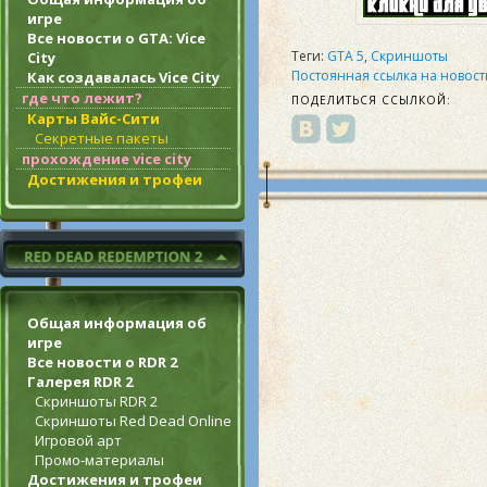
игре
Все новости о GTA: Vice
Теги:
GTA 5
,
Скриншоты
City
Постоянная ссылка на новост
Как создавалась Vice City
где что лежит?
ПОДЕЛИТЬСЯ ССЫЛКОЙ:
Карты Вайс-Сити
Секретные пакеты
прохождение vice city
Достижения и трофеи
Общая информация об
игре
Все новости о RDR 2
Галерея RDR 2
Скриншоты RDR 2
Скриншоты Red Dead Online
Игровой арт
Промо-материалы
Достижения и трофеи