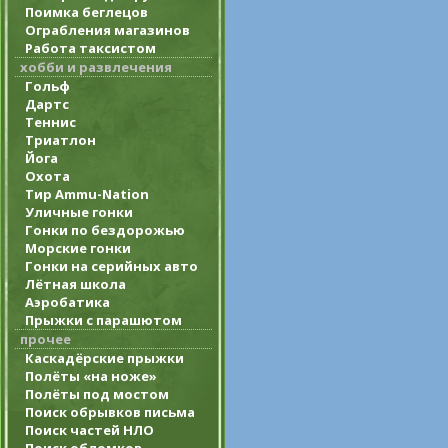
Поимка беглецов
Ограбления магазинов
Работа таксистом
хобби и развлечения
Гольф
Дартс
Теннис
Триатлон
Йога
Охота
Тир Ammu-Nation
Уличные гонки
Гонки по бездорожью
Морские гонки
Гонки на серийных авто
Лётная школа
Аэробатика
Прыжки с парашютом
прочее
Каскадёрские прыжки
Полёты «на ноже»
Полёты под мостом
Поиск обрывков письма
Поиск частей НЛО