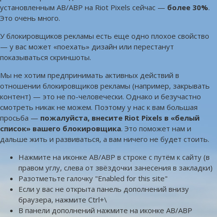
установленным AB/ABP на Riot Pixels сейчас —
более 30%
.
Это очень много.
У блокировщиков рекламы есть еще одно плохое свойство
— у вас может «поехать» дизайн или перестанут
показываться скриншоты.
Мы не хотим предпринимать активных действий в
отношении блокировщиков рекламы (например, закрывать
контент) — это не по-человечески. Однако и безучастно
смотреть никак не можем. Поэтому у нас к вам большая
просьба —
пожалуйста, внесите Riot Pixels в «белый
список» вашего блокировщика
. Это поможет нам и
дальше жить и развиваться, а вам ничего не будет стоить.
Нажмите на иконке AB/ABP в строке с путём к сайту (в
правом углу, слева от звёздочки занесения в закладки)
Разотметьте галочку "Enabled for this site"
Если у вас не открыта панель дополнений внизу
браузера, нажмите Ctrl+\
В панели дополнений нажмите на иконке AB/ABP