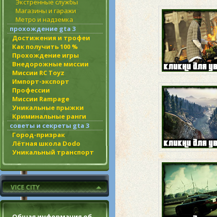
Экстренные службы
Магазины и гаражи
Метро и надземка
прохождение gta 3
Достижения и трофеи
Как получить 100 %
Прохождение игры
Внедорожные миссии
Миссии RC Toyz
Импорт-экспорт
Профессии
Миссии Rampage
Уникальные прыжки
Криминальные ранги
советы и секреты gta 3
Город-призрак
Лётная школа Dodo
Уникальный транспорт
Общая информация об