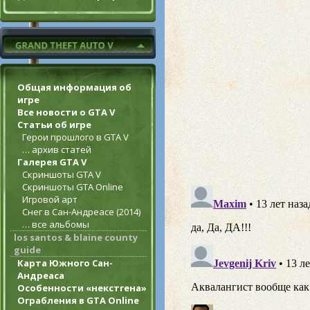
Общая информация об
игре
Все новости о GTA V
Статьи об игре
Герои прошлого в GTA V
… архив статей
Галерея GTA V
Скриншоты GTA V
Скриншоты GTA Online
Игровой арт
Снег в Сан-Андреасе (2014)
… все альбомы
los santos & blaine county
guide
Карта Южного Сан-
Андреаса
Особенности «некстгена»
Ограбления в GTA Online