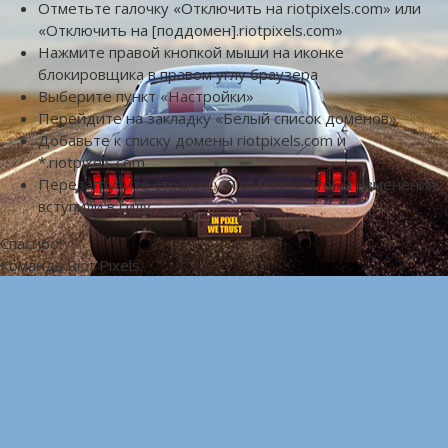
Отметьте галочку «Отключить на riotpixels.com» или
«Отключить на [поддомен].riotpixels.com»
Нажмите правой кнопкой мыши на иконке
блокировщика в правом углу браузера
Выберите пункт «Настройки»
Перейдите на закладку «Белый список доменов»
Добавьте к списку домены riotpixels.com и
*.riotpixels.com
Перезагрузите страницу Riot Pixels, чтобы изменения
вступили в силу
Спасибо!
Команда Riot Pixels.