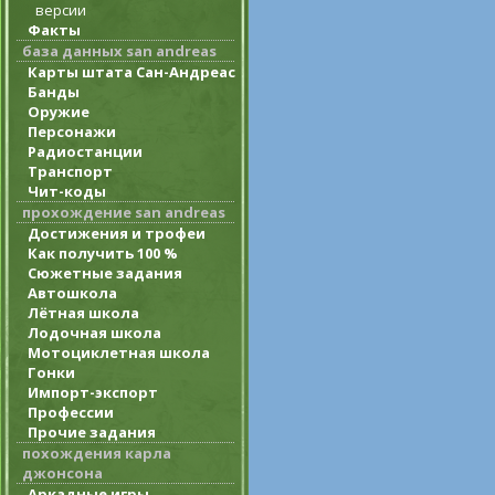
версии
Факты
база данных san andreas
Карты штата Сан-Андреас
Банды
Оружие
Персонажи
Радиостанции
Транспорт
Чит-коды
прохождение san andreas
Достижения и трофеи
Как получить 100 %
Сюжетные задания
Автошкола
Лётная школа
Лодочная школа
Мотоциклетная школа
Гонки
Импорт-экспорт
Профессии
Прочие задания
похождения карла
джонсона
Аркадные игры