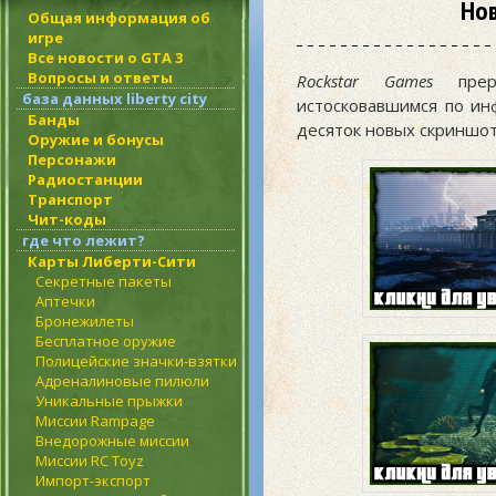
Нов
Общая информация об
игре
Все новости о GTA 3
Вопросы и ответы
Rockstar Games
прерв
база данных liberty city
истосковавшимся по и
Банды
десяток новых скриншот
Оружие и бонусы
Персонажи
Радиостанции
Транспорт
Чит-коды
где что лежит?
Карты Либерти-Сити
Секретные пакеты
Аптечки
Бронежилеты
Бесплатное оружие
Полицейские значки-взятки
Адреналиновые пилюли
Уникальные прыжки
Миссии Rampage
Внедорожные миссии
Миссии RC Toyz
Импорт-экспорт