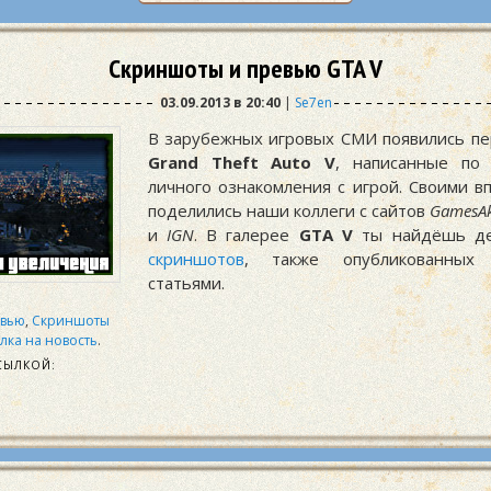
Скриншоты и превью GTA V
03.09.2013 в 20:40
|
Se7en
В зарубежных игровых СМИ появились п
Grand Theft Auto V
, написанные по 
личного ознакомления с игрой. Своими в
поделились наши коллеги с сайтов
GamesAk
и
IGN
. В галерее
GTA V
ты найдёшь де
скриншотов
, также опубликованных
статьями.
евью
,
Скриншоты
лка на новость
.
СЫЛКОЙ: