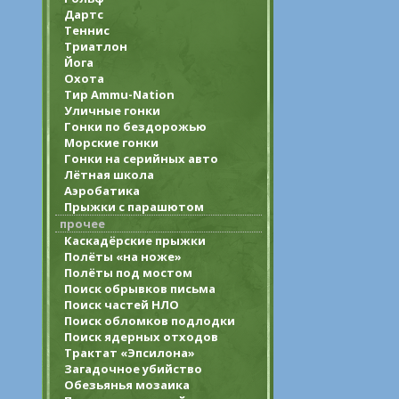
Дартс
Теннис
Триатлон
Йога
Охота
Тир Ammu-Nation
Уличные гонки
Гонки по бездорожью
Морские гонки
Гонки на серийных авто
Лётная школа
Аэробатика
Прыжки с парашютом
прочее
Каскадёрские прыжки
Полёты «на ноже»
Полёты под мостом
Поиск обрывков письма
Поиск частей НЛО
Поиск обломков подлодки
Поиск ядерных отходов
Трактат «Эпсилона»
Загадочное убийство
Обезьянья мозаика