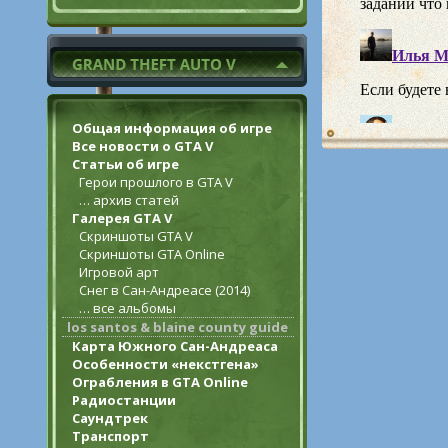
Общая информация об игре
Все новости о GTA V
Статьи об игре
Герои прошлого в GTA V
… архив статей
Галерея GTA V
Скриншоты GTA V
Скриншоты GTA Online
Игровой арт
Снег в Сан-Андреасе (2014)
… все альбомы
los santos & blaine county guide
Карта Южного Сан-Андреаса
Особенности «некстгена»
Ограбления в GTA Online
Радиостанции
Саундтрек
Транспорт