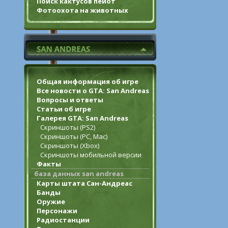
Поиск кактусов пейот
Фотоохота на животных
Общая информация об игре
Все новости о GTA: San Andreas
Вопросы и ответы
Статьи об игре
Галерея GTA: San Andreas
Скриншоты (PS2)
Скриншоты (PC, Mac)
Скриншоты (Xbox)
Скриншоты мобильной версии
Факты
база данных san andreas
Карты штата Сан-Андреас
Банды
Оружие
Персонажи
Радиостанции