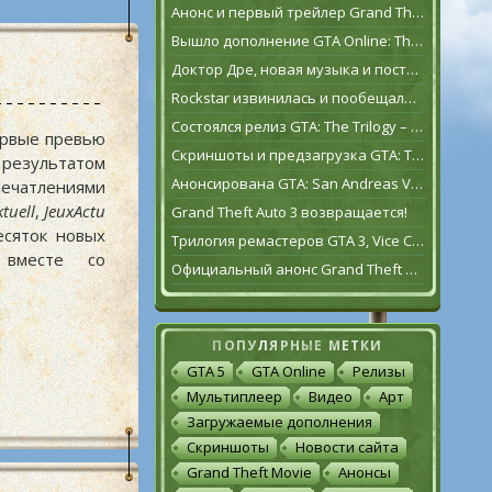
Анонс и первый трейлер Grand Theft Auto VI
Вышло дополнение GTA Online: The Contract
Доктор Дре, новая музыка и постаревший Франклин Клинтон в дополнении GTA Online: The Contract
Rockstar извинилась и пообещала исправить GTA: The Trilogy – The Definitive Edition [обновлено]
Состоялся релиз GTA: The Trilogy – The Definitive Edition
ервые превью
Скриншоты и предзагрузка GTA: The Trilogy – The Definitive Edition
результатом
Анонсирована GTA: San Andreas VR для Oculus Quest 2
печатлениями
tuell
,
JeuxActu
Grand Theft Auto 3 возвращается!
сяток новых
Трилогия ремастеров GTA 3, Vice City и San Andreas выйдет 11 ноября
 вместе со
Официальный анонс Grand Theft Auto: The Trilogy – The Definitive Edition
ПОПУЛЯРНЫЕ МЕТКИ
GTA 5
GTA Online
Релизы
Мультиплеер
Видео
Арт
Загружаемые дополнения
Скриншоты
Новости сайта
Grand Theft Movie
Анонсы