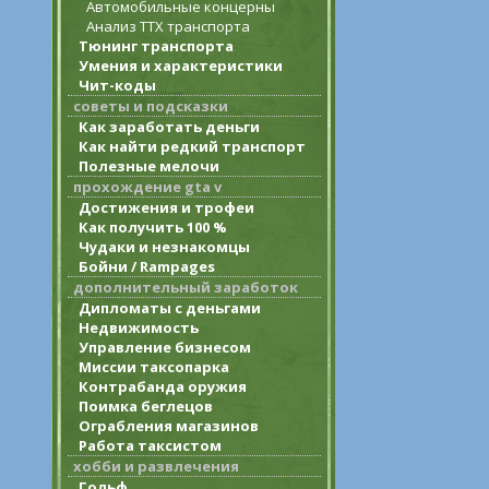
Автомобильные концерны
Анализ ТТХ транспорта
Тюнинг транспорта
Умения и характеристики
Чит-коды
советы и подсказки
Как заработать деньги
Как найти редкий транспорт
Полезные мелочи
прохождение gta v
Достижения и трофеи
Как получить 100 %
Чудаки и незнакомцы
Бойни / Rampages
дополнительный заработок
Дипломаты с деньгами
Недвижимость
Управление бизнесом
Миссии таксопарка
Контрабанда оружия
Поимка беглецов
Ограбления магазинов
Работа таксистом
хобби и развлечения
Гольф