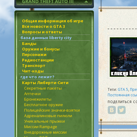
Общая информация об игре
Все новости о GTA 3
Вопросы и ответы
база данных liberty city
Банды
Оружие и бонусы
Персонажи
Радиостанции
Транспорт
Чит-коды
где что лежит?
Карты Либерти-Сити
Секретные пакеты
Теги:
GTA 5
,
Пр
Аптечки
Постоянная ссы
Бронежилеты
ПОДЕЛИТЬСЯ С
Бесплатное оружие
Полицейские значки-взятки
Адреналиновые пилюли
Уникальные прыжки
Миссии Rampage
Внедорожные миссии