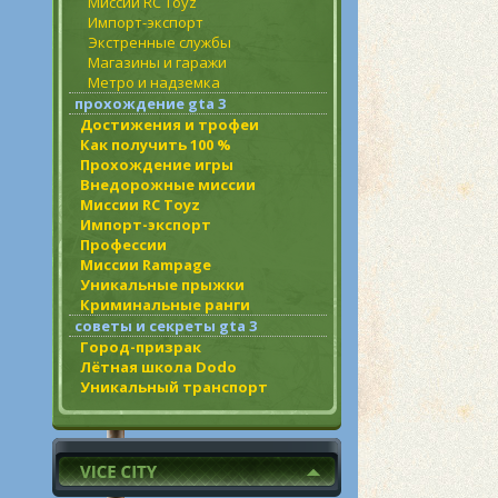
Миссии RC Toyz
Импорт-экспорт
Экстренные службы
Магазины и гаражи
Метро и надземка
прохождение gta 3
Достижения и трофеи
Как получить 100 %
Прохождение игры
Внедорожные миссии
Миссии RC Toyz
Импорт-экспорт
Профессии
Миссии Rampage
Уникальные прыжки
Криминальные ранги
советы и секреты gta 3
Город-призрак
Лётная школа Dodo
Уникальный транспорт