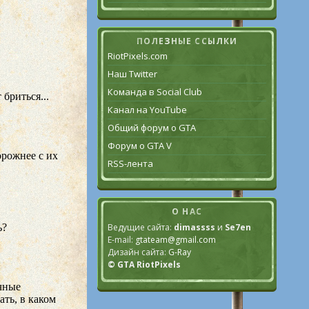
ПОЛЕЗНЫЕ ССЫЛКИ
RiotPixels.com
Наш Twitter
Команда в Social Club
Канал на YouTube
Общий форум о GTA
Форум о GTA V
RSS-лента
О НАС
Ведущие сайта:
dimassss
и
Se7en
E-mail:
gtateam@gmail.com
Дизайн сайта:
G-Ray
© GTA RiotPixels