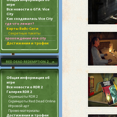
игре
Все новости о GTA: Vice
City
Как создавалась Vice City
где что лежит?
Карты Вайс-Сити
Секретные пакеты
прохождение vice city
Достижения и трофеи
Общая информация об
игре
Все новости о RDR 2
Галерея RDR 2
Скриншоты RDR 2
Скриншоты Red Dead Online
Игровой арт
Промо-материалы
Достижения и трофеи