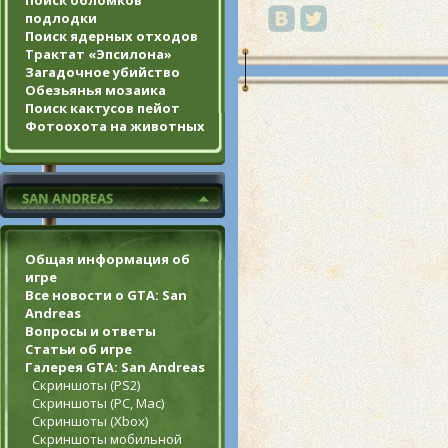
Поиск обломков
подлодки
Поиск ядерных отходов
Трактат «Эпсилона»
Загадочное убийство
Обезьянья мозаика
Поиск кактусов пейот
Фотоохота на животных
Общая информация об
игре
Все новости о GTA: San
Andreas
Вопросы и ответы
Статьи об игре
Галерея GTA: San Andreas
Скриншоты (PS2)
Скриншоты (PC, Mac)
Скриншоты (Xbox)
Скриншоты мобильной