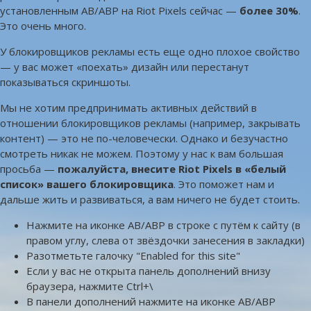
установленным AB/ABP на Riot Pixels сейчас —
более 30%
.
Это очень много.
У блокировщиков рекламы есть еще одно плохое свойство
— у вас может «поехать» дизайн или перестанут
показываться скриншоты.
Мы не хотим предпринимать активных действий в
отношении блокировщиков рекламы (например, закрывать
контент) — это не по-человечески. Однако и безучастно
смотреть никак не можем. Поэтому у нас к вам большая
просьба —
пожалуйста, внесите Riot Pixels в «белый
список» вашего блокировщика
. Это поможет нам и
дальше жить и развиваться, а вам ничего не будет стоить.
Нажмите на иконке AB/ABP в строке с путём к сайту (в
правом углу, слева от звёздочки занесения в закладки)
Разотметьте галочку "Enabled for this site"
Если у вас не открыта панель дополнений внизу
браузера, нажмите Ctrl+\
В панели дополнений нажмите на иконке AB/ABP