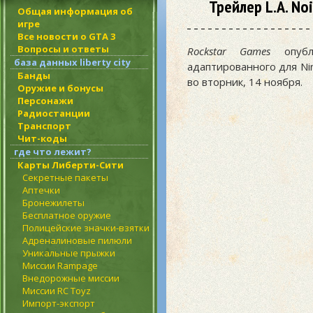
Трейлер L.A. No
Общая информация об
игре
Все новости о GTA 3
Вопросы и ответы
Rockstar Games
опубл
база данных liberty city
адаптированного для Ni
Банды
во вторник, 14 ноября.
Оружие и бонусы
Персонажи
Радиостанции
Транспорт
Чит-коды
где что лежит?
Карты Либерти-Сити
Секретные пакеты
Аптечки
Бронежилеты
Бесплатное оружие
Полицейские значки-взятки
Адреналиновые пилюли
Уникальные прыжки
Миссии Rampage
Внедорожные миссии
Миссии RC Toyz
Импорт-экспорт