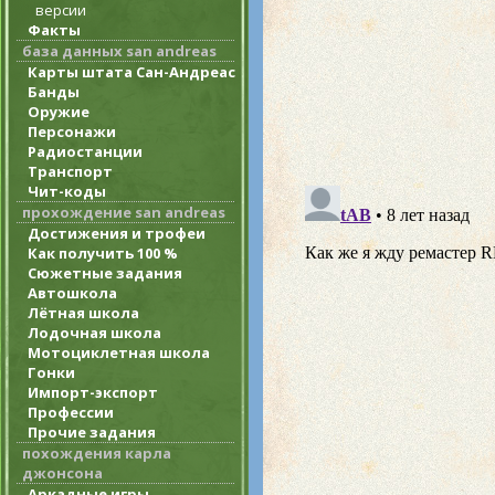
версии
Факты
база данных san andreas
Карты штата Сан-Андреас
Банды
Оружие
Персонажи
Радиостанции
Транспорт
Чит-коды
прохождение san andreas
Достижения и трофеи
Как получить 100 %
Сюжетные задания
Автошкола
Лётная школа
Лодочная школа
Мотоциклетная школа
Гонки
Импорт-экспорт
Профессии
Прочие задания
похождения карла
джонсона
Аркадные игры