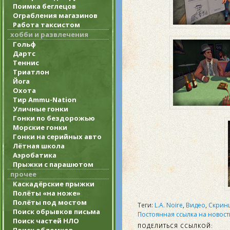
Поимка беглецов
Ограбления магазинов
Работа таксистом
хобби и развлечения
Гольф
Дартс
Теннис
Триатлон
Йога
Охота
Тир Ammu-Nation
Уличные гонки
Гонки по бездорожью
Морские гонки
Гонки на серийных авто
Лётная школа
Аэробатика
Прыжки с парашютом
прочее
Каскадёрские прыжки
Полёты «на ноже»
Полёты под мостом
Теги:
L.A. Noire
,
Видео
,
Скрин
Поиск обрывков письма
Постоянная ссылка на новост
Поиск частей НЛО
ПОДЕЛИТЬСЯ ССЫЛКОЙ: