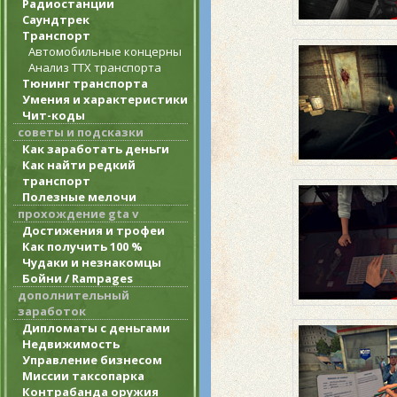
Радиостанции
Саундтрек
Транспорт
Автомобильные концерны
Анализ ТТХ транспорта
Тюнинг транспорта
Умения и характеристики
Чит-коды
советы и подсказки
Как заработать деньги
Как найти редкий
транспорт
Полезные мелочи
прохождение gta v
Достижения и трофеи
Как получить 100 %
Чудаки и незнакомцы
Бойни / Rampages
дополнительный
заработок
Дипломаты с деньгами
Недвижимость
Управление бизнесом
Миссии таксопарка
Контрабанда оружия