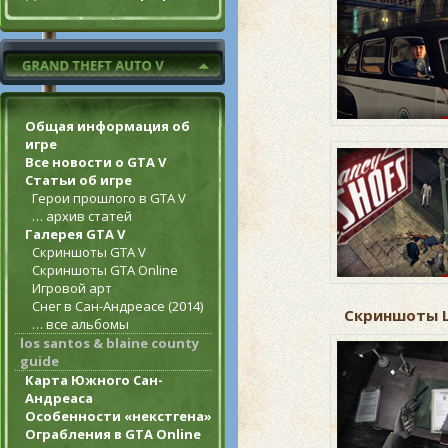
Общая информация об
игре
Все новости о GTA V
Статьи об игре
Герои прошлого в GTA V
… архив статей
Галерея GTA V
Скриншоты GTA V
Скриншоты GTA Online
Игровой арт
Снег в Сан-Андреасе (2014)
Скриншоты L.A
… все альбомы
los santos & blaine county
guide
Карта Южного Сан-
Андреаса
Особенности «некстгена»
Ограбления в GTA Online