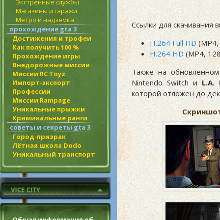
Экстренные службы
Магазины и гаражи
Метро и надземка
Ссылки для скачивания в
прохождение gta 3
Достижения и трофеи
H.264 Full HD
(MP4,
Как получить 100 %
H.264 HD
(MP4, 128
Прохождение игры
Внедорожные миссии
Также на обновлённом
Миссии RC Toyz
Nintendo Switch и
L.A.
Импорт-экспорт
Профессии
которой отложен до дек
Миссии Rampage
Уникальные прыжки
Скриншоты
Криминальные ранги
советы и секреты gta 3
Город-призрак
Лётная школа Dodo
Уникальный транспорт
Общая информация об