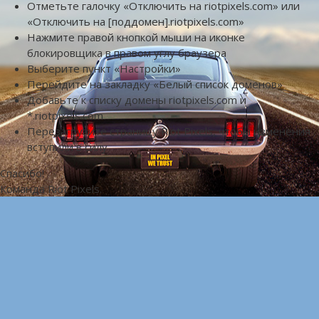
Отметьте галочку «Отключить на riotpixels.com» или
«Отключить на [поддомен].riotpixels.com»
Нажмите правой кнопкой мыши на иконке
блокировщика в правом углу браузера
Выберите пункт «Настройки»
Перейдите на закладку «Белый список доменов»
Добавьте к списку домены riotpixels.com и
*.riotpixels.com
Перезагрузите страницу Riot Pixels, чтобы изменения
вступили в силу
Спасибо!
Команда Riot Pixels.