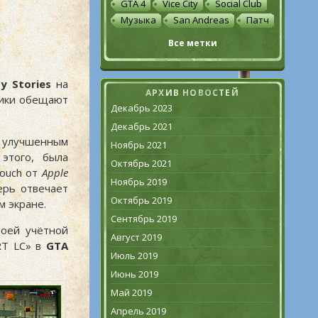
GTA 4
Vice City
Social Club
Музыка
San Andreas
Патч
Все метки
ty Stories
на
АРХИВ НОВОСТЕЙ
чики обещают
Декабрь 2023
Декабрь 2021
а улучшенным
Ноябрь 2021
этого, была
Октябрь 2021
Touch от
Apple
Ноябрь 2019
перь отвечает
Октябрь 2019
м экране.
Сентябрь 2019
воей учётной
Август 2019
ART LC» в
GTA
Июль 2019
Июнь 2019
Май 2019
Апрель 2019