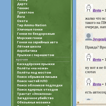
Дартс
Теннис
Триатлон
Йога
Охота
Тир Ammu-Nation
Уличные гонки
Гонки по бездорожью
Морские гонки
Гонки на серийных авто
Лётная школа
Аэробатика
Прыжки с парашютом
прочее
Каскадёрские прыжки
Полёты «на ноже»
Полёты под мостом
Поиск обрывков письма
Поиск частей НЛО
Поиск обломков подлодки
Поиск ядерных отходов
Трактат «Эпсилона»
Загадочное убийство
Обезьянья мозаика