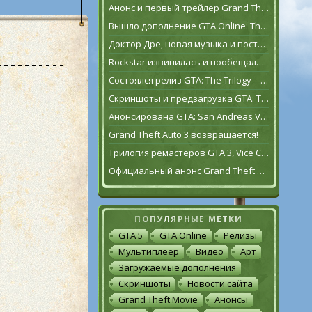
Анонс и первый трейлер Grand Theft Auto VI
Вышло дополнение GTA Online: The Contract
Доктор Дре, новая музыка и постаревший Франклин Клинтон в дополнении GTA Online: The Contract
Rockstar извинилась и пообещала исправить GTA: The Trilogy – The Definitive Edition [обновлено]
Состоялся релиз GTA: The Trilogy – The Definitive Edition
Скриншоты и предзагрузка GTA: The Trilogy – The Definitive Edition
Анонсирована GTA: San Andreas VR для Oculus Quest 2
Grand Theft Auto 3 возвращается!
Трилогия ремастеров GTA 3, Vice City и San Andreas выйдет 11 ноября
Официальный анонс Grand Theft Auto: The Trilogy – The Definitive Edition
ПОПУЛЯРНЫЕ МЕТКИ
GTA 5
GTA Online
Релизы
Мультиплеер
Видео
Арт
Загружаемые дополнения
Скриншоты
Новости сайта
Grand Theft Movie
Анонсы