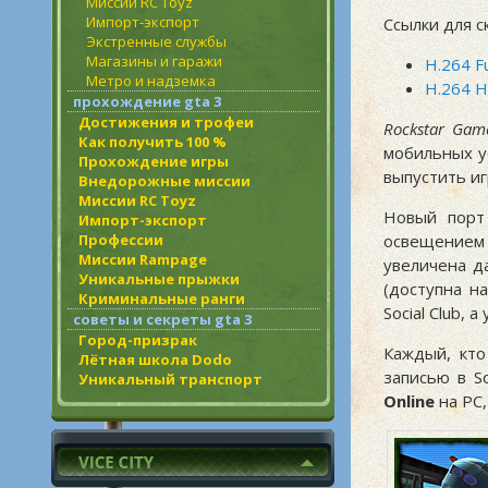
Миссии RC Toyz
Импорт-экспорт
Ссылки для с
Экстренные службы
Магазины и гаражи
H.264 F
Метро и надземка
H.264 
прохождение gta 3
Достижения и трофеи
Rockstar Gam
Как получить 100 %
мобильных у
Прохождение игры
выпустить иг
Внедорожные миссии
Миссии RC Toyz
Новый порт 
Импорт-экспорт
Профессии
освещением
Миссии Rampage
увеличена д
Уникальные прыжки
(доступна на
Криминальные ранги
Social Club,
советы и секреты gta 3
Город-призрак
Каждый, кто
Лётная школа Dodo
записью в S
Уникальный транспорт
Online
на PC,