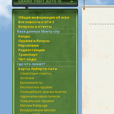
Общая информация об игре
Все новости о GTA 3
Вопросы и ответы
база данных liberty city
Банды
Оружие и бонусы
Персонажи
Радиостанции
Транспорт
Чит-коды
где что лежит?
Карты Либерти-Сити
Секретные пакеты
Аптечки
Бронежилеты
Бесплатное оружие
Полицейские значки-взятки
Адреналиновые пилюли
Уникальные прыжки
Миссии Rampage
Внедорожные миссии