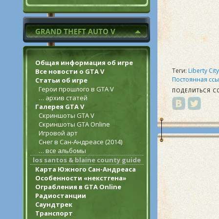
Общая информация об игре
Теги:
Liberty Cit
Все новости о GTA V
Постоянная ссы
Статьи об игре
Герои прошлого в GTA V
ПОДЕЛИТЬСЯ С
… архив статей
Галерея GTA V
Скриншоты GTA V
Скриншоты GTA Online
Игровой арт
Снег в Сан-Андреасе (2014)
… все альбомы
los santos & blaine county guide
Карта Южного Сан-Андреаса
Особенности «некстгена»
Ограбления в GTA Online
Радиостанции
Саундтрек
Транспорт