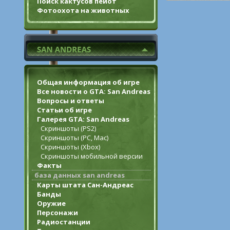
Поиск кактусов пейот
Фотоохота на животных
Общая информация об игре
Все новости о GTA: San Andreas
Вопросы и ответы
Статьи об игре
Галерея GTA: San Andreas
Скриншоты (PS2)
Скриншоты (PC, Mac)
Скриншоты (Xbox)
Скриншоты мобильной версии
Факты
база данных san andreas
Карты штата Сан-Андреас
Банды
Оружие
Персонажи
Радиостанции