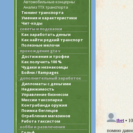
Автомобильные концерны
Анализ ТТХ транспорта
Тюнинг транспорта
Умения и характеристики
Чит-коды
советы и подсказки
Как заработать деньги
Как найти редкий транспорт
Полезные мелочи
прохождение gta v
Достижения и трофеи
Как получить 100 %
Чудаки и незнакомцы
Бойни / Rampages
дополнительный заработок
Дипломаты с деньгами
Недвижимость
Управление бизнесом
Миссии таксопарка
Контрабанда оружия
Поимка беглецов
Ограбления магазинов
Работа таксистом
хобби и развлечения
Гольф