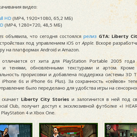
качивания видео:
ull HD
(MP4, 1920×1080, 65,2 МБ)
HD
(MP4, 1280×720, 48,5 МБ)
es
объявила, что сегодня состоялся
релиз
GTA: Liberty Ci
стройствах под управлением iOS от
Apple
. Вскоре разработ
ру на платформах Android и Amazon.
отличается от хита для PlayStation Portable 2005 год
 и тенями, обновлёнными текстурами и артом. Кроме 
альность прорисовки и добавлена поддержка системы 3D 
 iPhone 6s и iPhone 6s Plus). За сохранность «сейвов» те
 а управление было переделано для удобства игры на сенсорно
 скачает
Liberty City Stories
и залогинится в ней под с
ocial Club, получит доступ к эксклюзивной футболке «I HE
 PlayStation 4 и Xbox One.