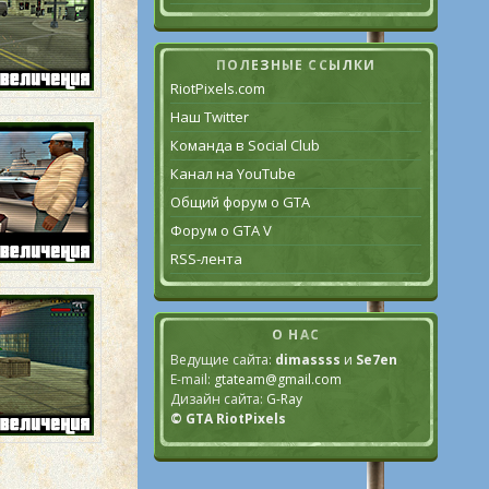
ПОЛЕЗНЫЕ ССЫЛКИ
RiotPixels.com
Наш Twitter
Команда в Social Club
Канал на YouTube
Общий форум о GTA
Форум о GTA V
RSS-лента
О НАС
Ведущие сайта:
dimassss
и
Se7en
E-mail:
gtateam@gmail.com
Дизайн сайта:
G-Ray
© GTA RiotPixels