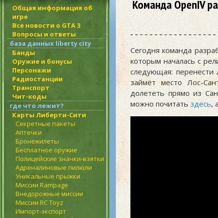
Команда OpenIV ра
Общая информация об
игре
Все новости о GTA 3
Вопросы и ответы
база данных liberty city
Сегодня команда разраб
Банды
которым началась с ре
Оружие и бонусы
Персонажи
следующая: перенести 
Радиостанции
займёт место Лос-Са
Транспорт
долететь прямо из Са
Чит-коды
можно почитать
здесь
,
где что лежит?
Карты Либерти-Сити
Секретные пакеты
Аптечки
Бронежилеты
Бесплатное оружие
Полицейские значки-взятки
Адреналиновые пилюли
Уникальные прыжки
Миссии Rampage
Внедорожные миссии
Миссии RC Toyz
Импорт-экспорт