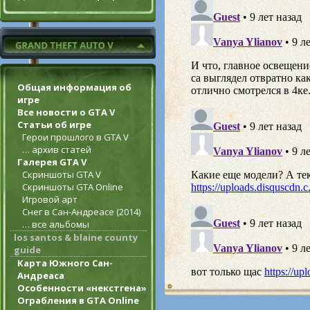
Общая информация об
игре
Все новости о GTA V
Статьи об игре
Герои прошлого в GTA V
… архив статей
Галерея GTA V
Скриншоты GTA V
Скриншоты GTA Online
Игровой арт
Снег в Сан-Андреасе (2014)
… все альбомы
los santos & blaine county
guide
Карта Южного Сан-
Андреаса
Особенности «некстгена»
Ограбления в GTA Online