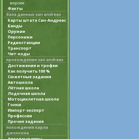
версии
Факты
база данных san andreas
Карты штата Сан-Андреас
Банды
Оружие
Персонажи
Радиостанции
Транспорт
Чит-коды
прохождение san andreas
Достижения и трофеи
Как получить 100 %
Сюжетные задания
Автошкола
Лётная школа
Лодочная школа
Мотоциклетная школа
Гонки
Импорт-экспорт
Профессии
Прочие задания
похождения карла
джонсона
Аркадные игры