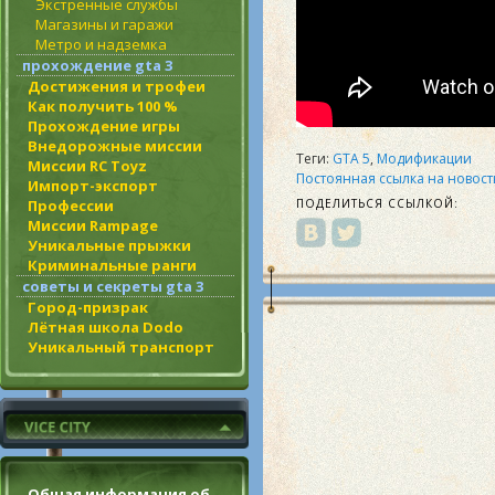
Экстренные службы
Магазины и гаражи
Метро и надземка
прохождение gta 3
Достижения и трофеи
Как получить 100 %
Прохождение игры
Внедорожные миссии
Теги:
GTA 5
,
Модификации
Миссии RC Toyz
Постоянная ссылка на новост
Импорт-экспорт
Профессии
ПОДЕЛИТЬСЯ ССЫЛКОЙ:
Миссии Rampage
Уникальные прыжки
Криминальные ранги
советы и секреты gta 3
Город-призрак
Лётная школа Dodo
Уникальный транспорт
Общая информация об