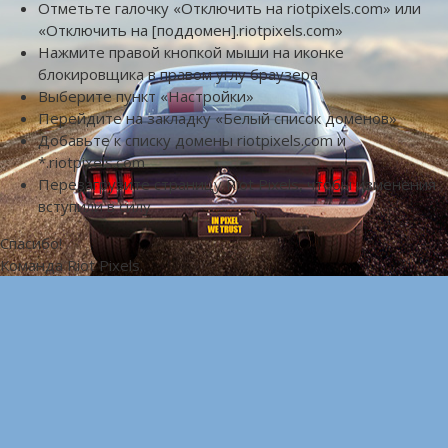
Отметьте галочку «Отключить на riotpixels.com» или
«Отключить на [поддомен].riotpixels.com»
Нажмите правой кнопкой мыши на иконке
блокировщика в правом углу браузера
Выберите пункт «Настройки»
Перейдите на закладку «Белый список доменов»
Добавьте к списку домены riotpixels.com и
*.riotpixels.com
Перезагрузите страницу Riot Pixels, чтобы изменения
вступили в силу
Спасибо!
Команда Riot Pixels.