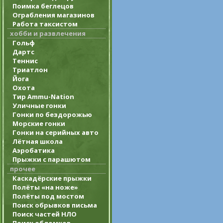
Поимка беглецов
Ограбления магазинов
Работа таксистом
хобби и развлечения
Гольф
Дартс
Теннис
Триатлон
Йога
Охота
Тир Ammu-Nation
Уличные гонки
Гонки по бездорожью
Морские гонки
Гонки на серийных авто
Лётная школа
Аэробатика
Прыжки с парашютом
прочее
Каскадёрские прыжки
Полёты «на ноже»
Полёты под мостом
Поиск обрывков письма
Поиск частей НЛО