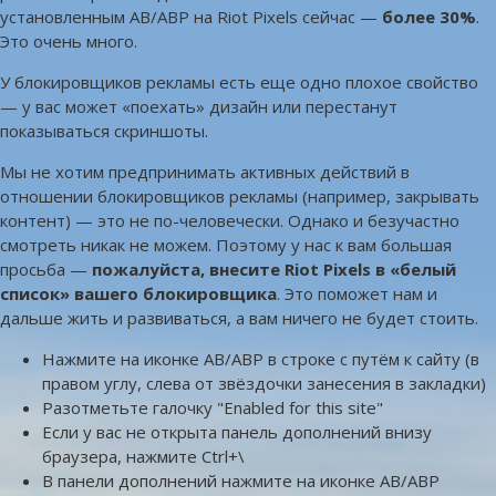
установленным AB/ABP на Riot Pixels сейчас —
более 30%
.
Это очень много.
У блокировщиков рекламы есть еще одно плохое свойство
— у вас может «поехать» дизайн или перестанут
показываться скриншоты.
Мы не хотим предпринимать активных действий в
отношении блокировщиков рекламы (например, закрывать
контент) — это не по-человечески. Однако и безучастно
смотреть никак не можем. Поэтому у нас к вам большая
просьба —
пожалуйста, внесите Riot Pixels в «белый
список» вашего блокировщика
. Это поможет нам и
дальше жить и развиваться, а вам ничего не будет стоить.
Нажмите на иконке AB/ABP в строке с путём к сайту (в
правом углу, слева от звёздочки занесения в закладки)
Разотметьте галочку "Enabled for this site"
Если у вас не открыта панель дополнений внизу
браузера, нажмите Ctrl+\
В панели дополнений нажмите на иконке AB/ABP