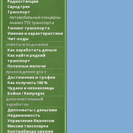
Радиостанции
Саундтрек
Транспорт
Автомобильные концерны
Анализ ТТХ транспорта
Тюнинг транспорта
Умения и характеристики
Чит-коды
советы и подсказки
Как заработать деньги
Как найти редкий
транспорт
Полезные мелочи
прохождение gta v
Достижения и трофеи
Как получить 100 %
Чудаки и незнакомцы
Бойни / Rampages
дополнительный
заработок
Дипломаты с деньгами
Недвижимость
Управление бизнесом
Миссии таксопарка
Контрабанда оружия