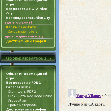
игре
Все новости о GTA: Vice
City
Как создавалась Vice City
где что лежит?
Карты Вайс-Сити
Секретные пакеты
прохождение vice city
Достижения и трофеи
Общая информация об
игре
Все новости о RDR 2
Галерея RDR 2
Скриншоты RDR 2
Скриншоты Red Dead Online
Игровой арт
Промо-материалы
Достижения и трофеи