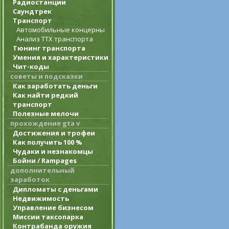
Радиостанции
Саундтрек
Транспорт
Автомобильные концерны
Анализ ТТХ транспорта
Тюнинг транспорта
Умения и характеристики
Чит-коды
советы и подсказки
Как заработать деньги
Как найти редкий
транспорт
Полезные мелочи
прохождение gta v
Достижения и трофеи
Как получить 100 %
Чудаки и незнакомцы
Бойни / Rampages
дополнительный
заработок
Дипломаты с деньгами
Недвижимость
Управление бизнесом
Миссии таксопарка
Контрабанда оружия