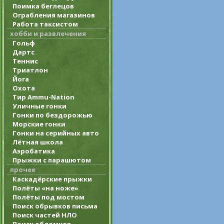
Поимка беглецов
Ограбления магазинов
Работа таксистом
хобби и развлечения
Гольф
Дартс
Теннис
Триатлон
Йога
Охота
Тир Ammu-Nation
Уличные гонки
Гонки по бездорожью
Морские гонки
Гонки на серийных авто
Лётная школа
Аэробатика
Прыжки с парашютом
прочее
Каскадёрские прыжки
Полёты «на ноже»
Полёты под мостом
Поиск обрывков письма
Поиск частей НЛО