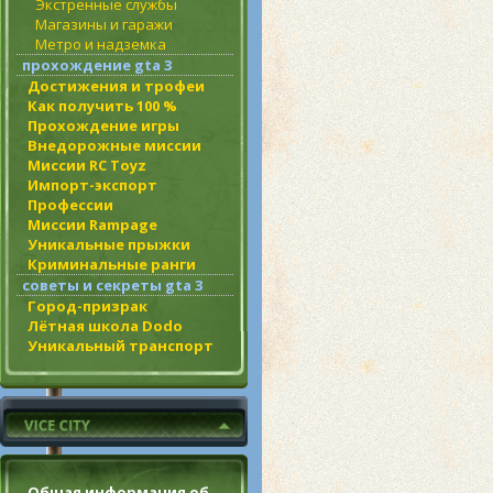
Экстренные службы
Магазины и гаражи
Метро и надземка
прохождение gta 3
Достижения и трофеи
Как получить 100 %
Прохождение игры
Внедорожные миссии
Миссии RC Toyz
Импорт-экспорт
Профессии
Миссии Rampage
Уникальные прыжки
Криминальные ранги
советы и секреты gta 3
Город-призрак
Лётная школа Dodo
Уникальный транспорт
Общая информация об