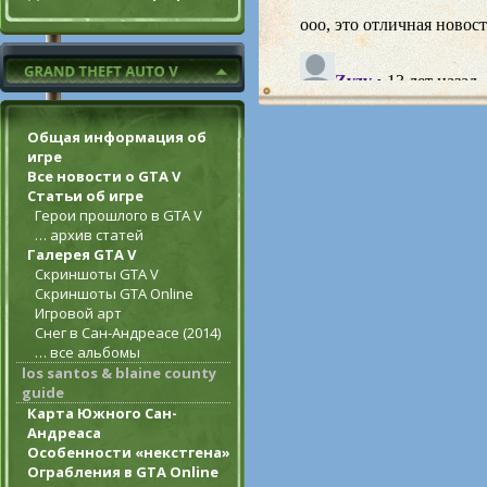
Общая информация об
игре
Все новости о GTA V
Статьи об игре
Герои прошлого в GTA V
… архив статей
Галерея GTA V
Скриншоты GTA V
Скриншоты GTA Online
Игровой арт
Снег в Сан-Андреасе (2014)
… все альбомы
los santos & blaine county
guide
Карта Южного Сан-
Андреаса
Особенности «некстгена»
Ограбления в GTA Online