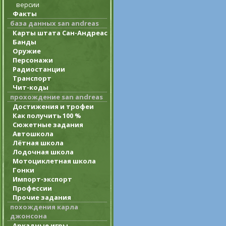
версии
Факты
база данных san andreas
Карты штата Сан-Андреас
Банды
Оружие
Персонажи
Радиостанции
Транспорт
Чит-коды
прохождение san andreas
Достижения и трофеи
Как получить 100 %
Сюжетные задания
Автошкола
Лётная школа
Лодочная школа
Мотоциклетная школа
Гонки
Импорт-экспорт
Профессии
Прочие задания
похождения карла
джонсона
Аркадные игры