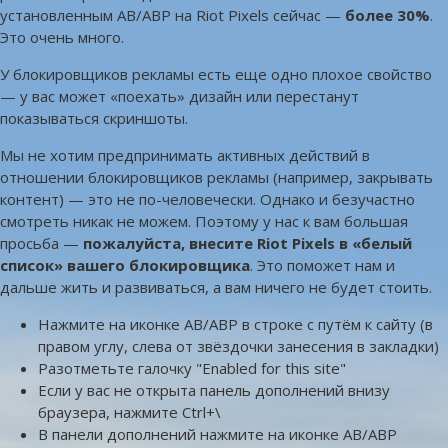
установленным AB/ABP на Riot Pixels сейчас —
более 30%
.
Это очень много.
У блокировщиков рекламы есть еще одно плохое свойство
— у вас может «поехать» дизайн или перестанут
показываться скриншоты.
Мы не хотим предпринимать активных действий в
отношении блокировщиков рекламы (например, закрывать
контент) — это не по-человечески. Однако и безучастно
смотреть никак не можем. Поэтому у нас к вам большая
просьба —
пожалуйста, внесите Riot Pixels в «белый
список» вашего блокировщика
. Это поможет нам и
дальше жить и развиваться, а вам ничего не будет стоить.
Нажмите на иконке AB/ABP в строке с путём к сайту (в
правом углу, слева от звёздочки занесения в закладки)
Разотметьте галочку "Enabled for this site"
Если у вас не открыта панель дополнений внизу
браузера, нажмите Ctrl+\
В панели дополнений нажмите на иконке AB/ABP