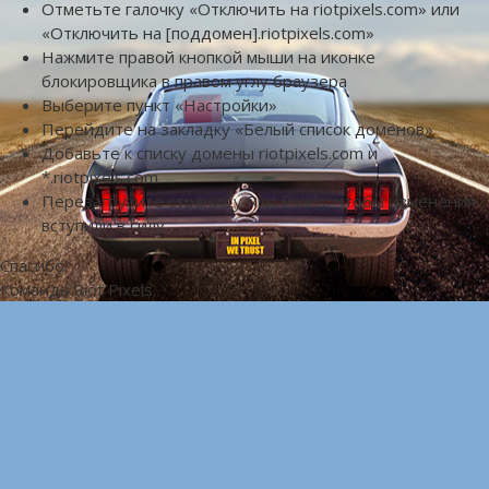
Отметьте галочку «Отключить на riotpixels.com» или
«Отключить на [поддомен].riotpixels.com»
Нажмите правой кнопкой мыши на иконке
блокировщика в правом углу браузера
Выберите пункт «Настройки»
Перейдите на закладку «Белый список доменов»
Добавьте к списку домены riotpixels.com и
*.riotpixels.com
Перезагрузите страницу Riot Pixels, чтобы изменения
вступили в силу
Спасибо!
Команда Riot Pixels.