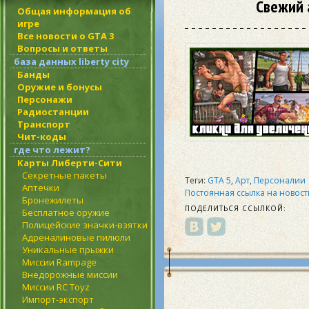
Свежий 
Общая информация об
игре
Все новости о GTA 3
Вопросы и ответы
база данных liberty city
Банды
Оружие и бонусы
Персонажи
Радиостанции
Транспорт
Чит-коды
где что лежит?
Карты Либерти-Сити
Секретные пакеты
Теги:
GTA 5
,
Арт
,
Персоналии
Аптечки
Постоянная ссылка на новост
Бронежилеты
ПОДЕЛИТЬСЯ ССЫЛКОЙ:
Бесплатное оружие
Полицейские значки-взятки
Адреналиновые пилюли
Уникальные прыжки
Миссии Rampage
Внедорожные миссии
Миссии RC Toyz
Импорт-экспорт