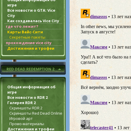
игре
Все новости о GTA: Vice
City
Как создавалась Vice City
где что лежит?
Карты Вайс-Сити
Секретные пакеты
прохождение vice city
Достижения и трофеи
Общая информация об
игре
Все новости о RDR 2
Галерея RDR 2
Скриншоты RDR 2
Скриншоты Red Dead Online
Игровой арт
Промо-материалы
Достижения и трофеи