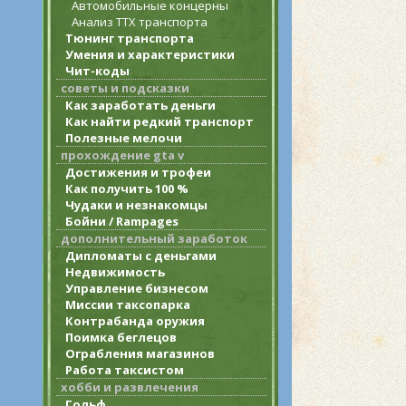
Автомобильные концерны
Анализ ТТХ транспорта
Тюнинг транспорта
Умения и характеристики
Чит-коды
советы и подсказки
Как заработать деньги
Как найти редкий транспорт
Полезные мелочи
прохождение gta v
Достижения и трофеи
Как получить 100 %
Чудаки и незнакомцы
Бойни / Rampages
дополнительный заработок
Дипломаты с деньгами
Недвижимость
Управление бизнесом
Миссии таксопарка
Контрабанда оружия
Поимка беглецов
Ограбления магазинов
Работа таксистом
хобби и развлечения
Гольф