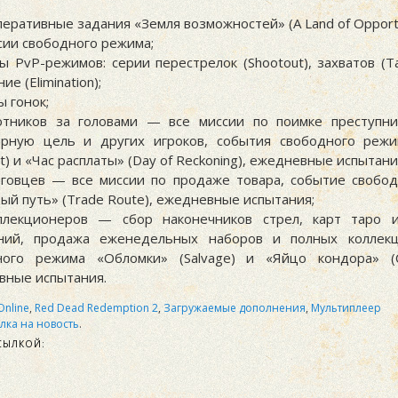
перативные задания «Земля возможностей» (A Land of Opportun
сии свободного режима;
ы PvP-режимов: серии перестрелок (Shootout), захватов (T
е (Elimination);
ы гонок;
отников за головами — все миссии по поимке преступни
арную цель и других игроков, события свободного реж
t) и «Час расплаты» (Day of Reckoning), ежедневные испытани
рговцев — все миссии по продаже товара, событие свобо
ый путь» (Trade Route), ежедневные испытания;
ллекционеров — сбор наконечников стрел, карт таро 
ний, продажа еженедельных наборов и полных коллекц
ного режима «Обломки» (Salvage) и «Яйцо кондора» (C
вные испытания.
Online
,
Red Dead Redemption 2
,
Загружаемые дополнения
,
Мультиплеер
лка на новость
.
СЫЛКОЙ: