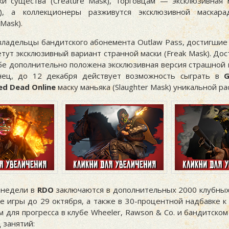
ки существа (Creature Mask), торговцам — эксклюзивная 
k), а коллекционеры разживутся эксклюзивной маскара
Mask).
 владельцы бандитского абонемента Outlaw Pass, достигшие
етут эксклюзивный вариант странной маски (Freak Mask). До
убе дополнительно положена эксклюзивная версия страшной 
онец, до 12 декабря действует возможность сыграть в
G
ed Dead Online
маску маньяка (Slaughter Mask) уникальной ра
 недели в
RDO
заключаются в дополнительных 2000 клубных
е игры до 29 октября, а также в 30-процентной надбавке к
 для прогресса в клубе Wheeler, Rawson & Co. и бандитско
 занятий: