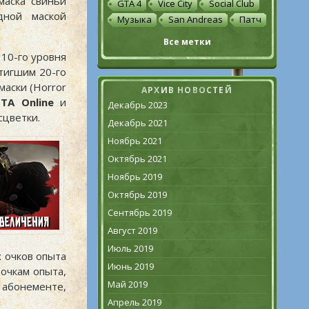
маска свиньи
GTA 4
Vice City
Social Club
дной маской
Музыка
San Andreas
Патч
Все метки
 10-го уровня
стигшим 20-го
маски (Horror
АРХИВ НОВОСТЕЙ
TA Online
и
Декабрь 2023
сцветки.
Декабрь 2021
Ноябрь 2021
Октябрь 2021
Ноябрь 2019
Октябрь 2019
Сентябрь 2019
Август 2019
Июль 2019
 очков опыта
Июнь 2019
 очкам опыта,
Май 2019
м абонементе,
Апрель 2019