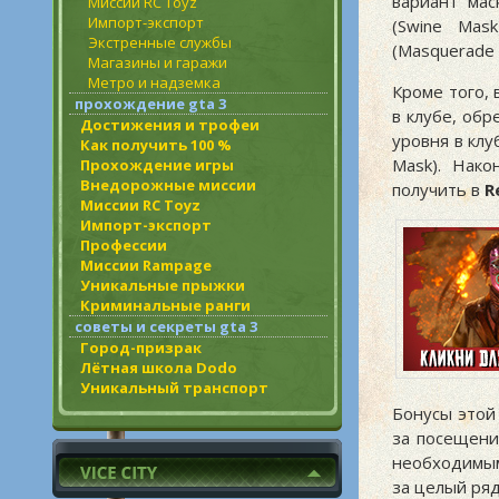
вариант мас
Миссии RC Toyz
Импорт-экспорт
(Swine Mas
Экстренные службы
(Masquerade 
Магазины и гаражи
Метро и надземка
Кроме того,
прохождение gta 3
в клубе, обр
Достижения и трофеи
уровня в кл
Как получить 100 %
Mask). Нак
Прохождение игры
Внедорожные миссии
получить в
R
Миссии RC Toyz
Импорт-экспорт
Профессии
Миссии Rampage
Уникальные прыжки
Криминальные ранги
советы и секреты gta 3
Город-призрак
Лётная школа Dodo
Уникальный транспорт
Бонусы этой
за посещени
необходимым
за целый ряд