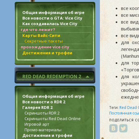
все коо
Общая информация об игре
все мис
Все новости о GTA: Vice City
все вид
Как создавалась Vice City
выбывани
где что лежит?
все вид
Карты Вайс-Сити
Секретные пакеты
для ох
прохождение vice city
легенд
Достижения и трофеи
(Manhun
для то
«Торгов
для ко
украше
свобод
Общая информация об игре
ежедне
Все новости о RDR 2
Галерея RDR 2
Теги:
Red Dead 
Скриншоты RDR 2
Постоянная ссы
Скриншоты Red Dead Online
ПОДЕЛИТЬСЯ С
Игровой арт
Промо-материалы
Достижения и трофеи