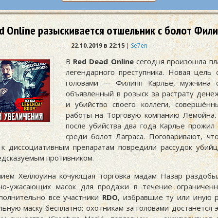
d Online разыскивается отшельник с болот Фил
22.10.2019 в 22:15
|
Se7en
В
Red Dead Online
сегодня произошла пл
легендарного преступника. Новая цель 
головами — Филипп Карлье, мужчина с
объявленный в розыск за растрату дене
и убийство своего коллеги, совершён
работы на Торговую компанию Лемойна
после убийства два года Карлье прожил
среди болот Лаграса. Поговаривают, чт
 к диссоциативным препаратам повредили рассудок убийц
едсказуемым противником.
ием Хеллоуина кочующая торговка мадам Назар раздобы
ьно-ужасающих масок для продажи в течение ограниченн
полнительно все участники
RDO
, избравшие ту или иную р
льную маску бесплатно: охотникам за головами достанется 