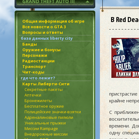
В Red Dea
Общая информация об игре
Все новости о GTA 3
Вопросы и ответы
база данных liberty city
Банды
Оружие и бонусы
Персонажи
Радиостанции
Транспорт
Чит-коды
где что лежит?
Карты Либерти-Сити
Секретные пакеты
пристрастие
Аптечки
крайне непр
Бронежилеты
Бесплатное оружие
Полицейские значки-взятки
С приближен
Адреналиновые пилюли
восхитител
Уникальные прыжки
времени. До
Миссии Rampage
одну специа
Внедорожные миссии