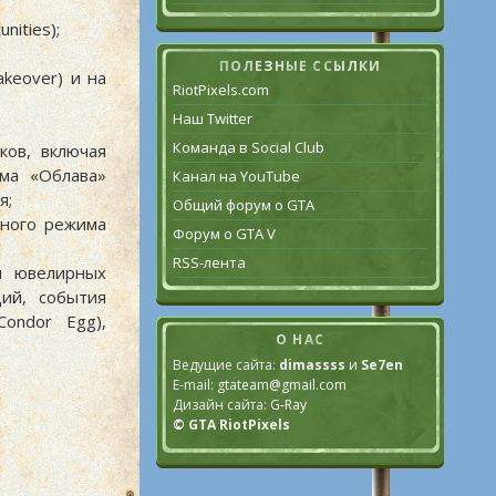
ities);
ПОЛЕЗНЫЕ ССЫЛКИ
akeover) и на
RiotPixels.com
Наш Twitter
Команда в Social Club
ков, включая
има «Облава»
Канал на YouTube
я;
Общий форум о GTA
дного режима
Форум о GTA V
RSS-лента
и ювелирных
ий, события
ondor Egg),
О НАС
Ведущие сайта:
dimassss
и
Se7en
E-mail:
gtateam@gmail.com
Дизайн сайта:
G-Ray
© GTA RiotPixels