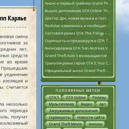
Анонс и первый трейлер Grand Theft Auto VI
Вышло дополнение GTA Online: The Contract
ипп Карлье
Доктор Дре, новая музыка и постаревший Франклин Клинтон в дополнении GTA Online: The Contract
Rockstar извинилась и пообещала исправить GTA: The Trilogy – The Definitive Edition [обновлено]
Состоялся релиз GTA: The Trilogy – The Definitive Edition
ановая смена
Скриншоты и предзагрузка GTA: The Trilogy – The Definitive Edition
охотников за
Анонсирована GTA: San Andreas VR для Oculus Quest 2
редних лет,
жных средств
Grand Theft Auto 3 возвращается!
ные во время
Трилогия ремастеров GTA 3, Vice City и San Andreas выйдет 11 ноября
. Прошедшие
Официальный анонс Grand Theft Auto: The Trilogy – The Definitive Edition
 в уединении
о изоляция и
ы. Считается
ПОПУЛЯРНЫЕ МЕТКИ
GTA 5
GTA Online
Релизы
ла несколько
Мультиплеер
Видео
Арт
ого периода
Загружаемые дополнения
оль, получат
Скриншоты
Новости сайта
эксклюзивный
Grand Theft Movie
Анонсы