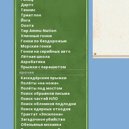
Дартс
Теннис
Триатлон
Йога
Охота
Тир Ammu-Nation
Уличные гонки
Гонки по бездорожью
Морские гонки
Гонки на серийных авто
Лётная школа
Аэробатика
Прыжки с парашютом
прочее
Каскадёрские прыжки
Полёты «на ноже»
Полёты под мостом
Поиск обрывков письма
Поиск частей НЛО
Поиск обломков подлодки
Поиск ядерных отходов
Трактат «Эпсилона»
Загадочное убийство
Обезьянья мозаика