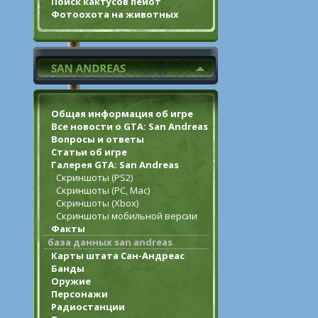
Поиск кактусов пейот
Фотоохота на животных
Общая информация об игре
Все новости о GTA: San Andreas
Вопросы и ответы
Статьи об игре
Галерея GTA: San Andreas
Скриншоты (PS2)
Скриншоты (PC, Mac)
Скриншоты (Xbox)
Скриншоты мобильной версии
Факты
база данных san andreas
Карты штата Сан-Андреас
Банды
Оружие
Персонажи
Радиостанции