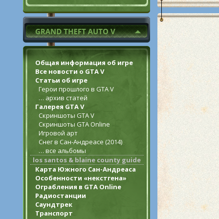
Общая информация об игре
Все новости о GTA V
Статьи об игре
Герои прошлого в GTA V
… архив статей
Галерея GTA V
Скриншоты GTA V
Скриншоты GTA Online
Игровой арт
Снег в Сан-Андреасе (2014)
… все альбомы
los santos & blaine county guide
Карта Южного Сан-Андреаса
Особенности «некстгена»
Ограбления в GTA Online
Радиостанции
Саундтрек
Транспорт