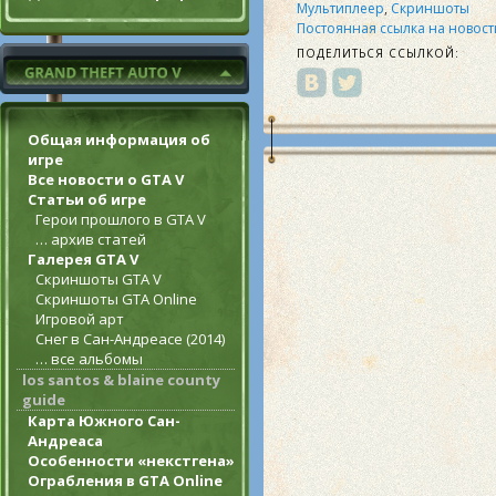
Мультиплеер
,
Скриншоты
Постоянная ссылка на новост
ПОДЕЛИТЬСЯ ССЫЛКОЙ:
Общая информация об
игре
Все новости о GTA V
Статьи об игре
Герои прошлого в GTA V
… архив статей
Галерея GTA V
Скриншоты GTA V
Скриншоты GTA Online
Игровой арт
Снег в Сан-Андреасе (2014)
… все альбомы
los santos & blaine county
guide
Карта Южного Сан-
Андреаса
Особенности «некстгена»
Ограбления в GTA Online