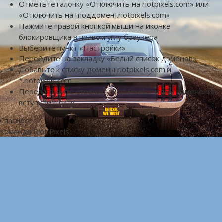
Отметьте галочку «Отключить на riotpixels.com» или
«Отключить на [поддомен].riotpixels.com»
Нажмите правой кнопкой мыши на иконке
блокировщика в правом углу браузера
Выберите пункт «Настройки»
Перейдите на закладку «Белый список доменов»
Добавьте к списку домены riotpixels.com и
*.riotpixels.com
Перезагрузите страницу Riot Pixels, чтобы изменения
вступили в силу
Спасибо!
Команда Riot Pixels.