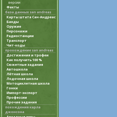
версии
Факты
база данных san andreas
Карты штата Сан-Андреас
Банды
Оружие
Персонажи
Радиостанции
Транспорт
Чит-коды
прохождение san andreas
Достижения и трофеи
Как получить 100 %
Сюжетные задания
Автошкола
Лётная школа
Лодочная школа
Мотоциклетная школа
Гонки
Импорт-экспорт
Профессии
Прочие задания
похождения карла
джонсона
Аркадные игры