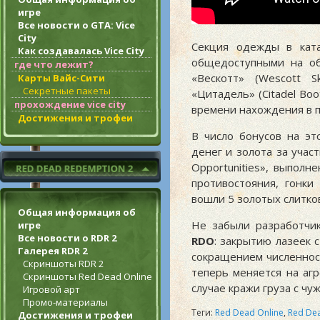
игре
Все новости о GTA: Vice
City
Секция одежды в ката
Как создавалась Vice City
общедоступными на об
где что лежит?
«Вескотт» (Wescott Sk
Карты Вайс-Сити
Секретные пакеты
«Цитадель» (Citadel Boot
прохождение vice city
времени нахождения в 
Достижения и трофеи
В число бонусов на эт
денег и золота за учас
Opportunities», выпол
противостояния, гонк
вошли 5 золотых слитков
Общая информация об
Не забыли разработчи
игре
Все новости о RDR 2
RDO
: закрытию лазеек
Галерея RDR 2
сокращением численнос
Скриншоты RDR 2
теперь меняется на аг
Скриншоты Red Dead Online
случае кражи груза с чу
Игровой арт
Промо-материалы
Теги:
Red Dead Online
,
Red De
Достижения и трофеи