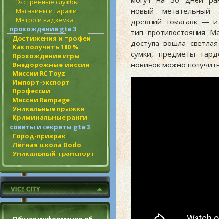
могут на 30 дней ра
Экстренные службы
новый метательный
Магазины и гаражи
Метро и надземка
древний томагавк — и
прохождение gta 3
тип противостояния Ma
Достижения и трофеи
доступа вошла светлая
Как получить 100 %
сумки, предметы гар
Прохождение игры
новинок можно получить
Внедорожные миссии
Миссии RC Toyz
Импорт-экспорт
Профессии
Миссии Rampage
Уникальные прыжки
Криминальные ранги
советы и секреты gta 3
Город-призрак
Лётная школа Dodo
Уникальный транспорт
Общая информация об