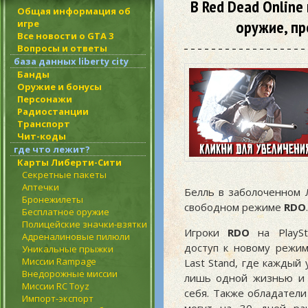
В Red Dead Online
Общая информация об
оружие, пр
игре
Все новости о GTA 3
Вопросы и ответы
база данных liberty city
Банды
Оружие и бонусы
Персонажи
Радиостанции
Транспорт
Чит-коды
где что лежит?
Карты Либерти-Сити
Секретные пакеты
Аптечки
Белль в заболоченном 
Бронежилеты
свободном режиме
RDO
.
Бесплатное оружие
Полицейские значки-взятки
Игроки
RDO
на PlaySt
Адреналиновые пилюли
доступ к новому режим
Уникальные прыжки
Миссии Rampage
Last Stand, где каждый
Внедорожные миссии
лишь одной жизнью и 
Миссии RC Toyz
себя. Также обладатели
Импорт-экспорт