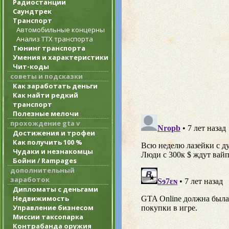
Радиостанции
Саундтрек
Транспорт
Автомобильные концерны
Анализ ТТХ транспорта
Тюнинг транспорта
Умения и характеристики
Чит-коды
советы и подсказки
Как заработать деньги
Как найти редкий
транспорт
Полезные мелочи
прохождение gta v
Достижения и трофеи
Как получить 100 %
Чудаки и незнакомцы
Бойни / Rampages
дополнительный
заработок
Дипломаты с деньгами
Недвижимость
Управление бизнесом
Миссии таксопарка
Контрабанда оружия