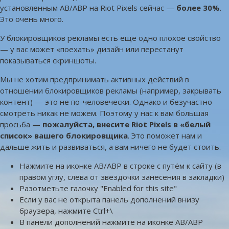
установленным AB/ABP на Riot Pixels сейчас —
более 30%
.
Это очень много.
У блокировщиков рекламы есть еще одно плохое свойство
— у вас может «поехать» дизайн или перестанут
показываться скриншоты.
Мы не хотим предпринимать активных действий в
отношении блокировщиков рекламы (например, закрывать
контент) — это не по-человечески. Однако и безучастно
смотреть никак не можем. Поэтому у нас к вам большая
просьба —
пожалуйста, внесите Riot Pixels в «белый
список» вашего блокировщика
. Это поможет нам и
дальше жить и развиваться, а вам ничего не будет стоить.
Нажмите на иконке AB/ABP в строке с путём к сайту (в
правом углу, слева от звёздочки занесения в закладки)
Разотметьте галочку "Enabled for this site"
Если у вас не открыта панель дополнений внизу
браузера, нажмите Ctrl+\
В панели дополнений нажмите на иконке AB/ABP