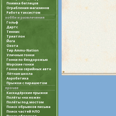
Поимка беглецов
Ограбления магазинов
Работа таксистом
хобби и развлечения
Гольф
Дартс
Теннис
Триатлон
Йога
Охота
Тир Ammu-Nation
Уличные гонки
Гонки по бездорожью
Морские гонки
Гонки на серийных авто
Лётная школа
Аэробатика
Прыжки с парашютом
прочее
Каскадёрские прыжки
Полёты «на ноже»
Полёты под мостом
Поиск обрывков письма
Поиск частей НЛО