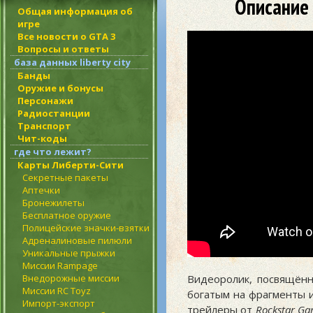
Описание 
Общая информация об
игре
Все новости о GTA 3
Вопросы и ответы
база данных liberty city
Банды
Оружие и бонусы
Персонажи
Радиостанции
Транспорт
Чит-коды
где что лежит?
Карты Либерти-Сити
Секретные пакеты
Аптечки
Бронежилеты
Бесплатное оружие
Полицейские значки-взятки
Адреналиновые пилюли
Уникальные прыжки
Миссии Rampage
Внедорожные миссии
Видеоролик, посвящённ
Миссии RC Toyz
богатым на фрагменты и
Импорт-экспорт
трейлеры от
Rockstar Ga