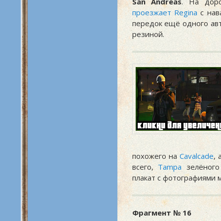
San Andreas
. На дор
проезжает Regina
с нав
передок ещё одного ав
резиной.
похожего на
Cavalcade
,
всего,
Tampa
зелёного
плакат с фотографиями 
Фрагмент № 16