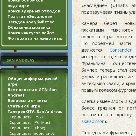
Поиск обломков
«наследие» («That’s al
подлодки
Поиск ядерных отходов
подразумевая жизнь ули
Трактат «Эпсилона»
Загадочное убийство
Камера берёт новы
Обезьянья мозаика
плакатами «мясного
Поиск кактусов пейот
полностью рассмотреть
Фотоохота на животных
По проезжей части 
движется
Contender
.
интересно то, что мод
Франклина сущест
бампер теперь стал св
форма и расположение з
Общая информация об
антикрыло сзади, а кры
игре
Все новости о GTA: San
правым колесом фургона 
Andreas
Вопросы и ответы
Слегка изменилось и зд
Статьи об игре
более грязная от пот
Галерея GTA: San Andreas
лестница на крышу (
Скриншоты (PS2)
skaladimon
).
Скриншоты (PC, Mac)
Скриншоты (Xbox)
Перед нами фрагмент, с
Скриншоты мобильной