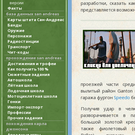
версии
разработки, сказать к
Факты
представляется возмож
база данных san andreas
Карты штата Сан-Андреас
Банды
Оружие
Персонажи
Радиостанции
Транспорт
Чит-коды
прохождение san andreas
Достижения и трофеи
Как получить 100 %
Сюжетные задания
Автошкола
проезжей части сред
Лётная школа
вылитый район Ganton
Лодочная школа
Мотоциклетная школа
гаража фургон
Speedo
бе
Гонки
Импорт-экспорт
Получив удар в челю
Профессии
разворачивается в п
Прочие задания
большой золотой крес
похождения карла
также фиолетовый (
джонсона
Аркадные игры