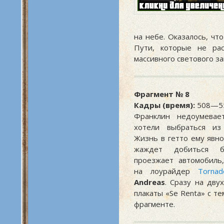
на небе. Оказалось, чт
Пути, которые не ра
массивного светового за
Фрагмент № 8
Кадры (время):
508—55
Франклин недоумевае
хотели выбраться из
Жизнь в гетто ему явно
жаждет добиться б
проезжает автомобиль
на лоурайдер
Tornad
Andreas
. Сразу на дву
плакаты «Se Renta» с 
фрагменте.