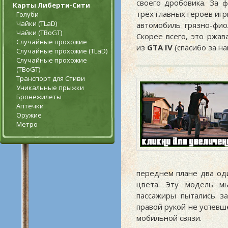
своего дробовика. За 
Карты Либерти-Сити
трёх главных героев иг
Голуби
Чайки (TLaD)
автомобиль грязно-фио
Чайки (TBoGT)
Скорее всего, это ржав
Случайные прохожие
из
GTA IV
(спасибо за н
Случайные прохожие (TLaD)
Случайные прохожие
(TBoGT)
Транспорт для Стиви
Уникальные прыжки
Бронежилеты
Аптечки
Оружие
Метро
переднем плане два од
цвета. Эту модель 
пассажиры пытались за
правой рукой не успевш
мобильной связи.