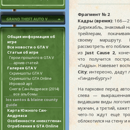
Фрагмент № 2
Кадры (время):
166—21
Дирижабль, знакомый н
трейлерам, покачива
Общая информация об
своему маршруту. 
игре
рассмотреть его поближе:
Все новости о GTA V
Статьи об игре
из
Just Cause 2
, коне
Герои прошлого в GTA V
что получится постр
… архив статей
«Гидры». Навевает восп
Галерея GTA V
City
; интересно, дадут 
Скриншоты GTA V
«Гинденбургу»?
Скриншоты GTA Online
Игровой арт
На парковке перед авто
Снег в Сан-Андреасе (2014)
… все альбомы
слева — выкрашенная
los santos & blaine county
видавшим виды логотип
guide
мужчин, а третий, кажет
Карта Южного Сан-
чего-то ждут ещё тро
Андреаса
облокотился на стену и 
Особенности «некстгена»
Ограбления в GTA Online