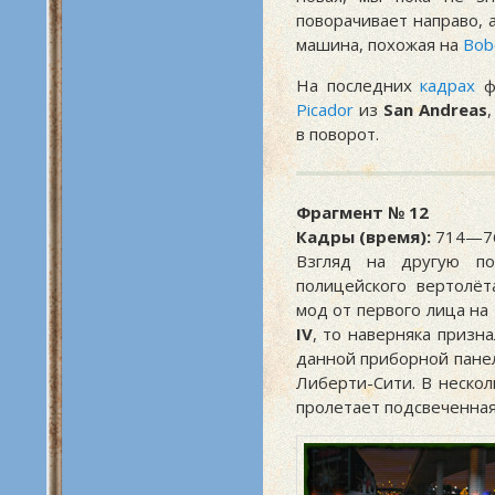
поворачивает направо, 
машина, похожая на
Bob
На последних
кадрах
фр
Picador
из
San Andreas
в поворот.
Фрагмент № 12
Кадры (время):
714—76
Взгляд на другую п
полицейского вертолёт
мод от первого лица на
IV
, то наверняка призн
данной приборной пане
Либерти-Сити. В нескол
пролетает подсвеченна