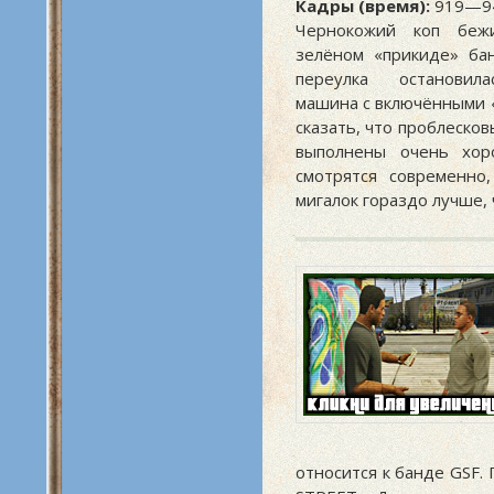
Кадры (время):
919—94
Чернокожий коп беж
зелёном «прикиде» ба
переулка остановил
машина с включёнными 
сказать, что проблеско
выполнены очень хор
смотрятся современно
мигалок гораздо лучше,
относится к банде GSF.