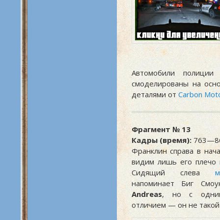
Автомобили полиции
смоделированы на ос
деталями от
Carbon Mot
Фрагмент № 13
Кадры (время):
763—86
Франклин справа в нач
видим лишь его плечо 
Сидящий слева
м
напоминает Биг Смо
Andreas
, но с одни
отличием — он не такой