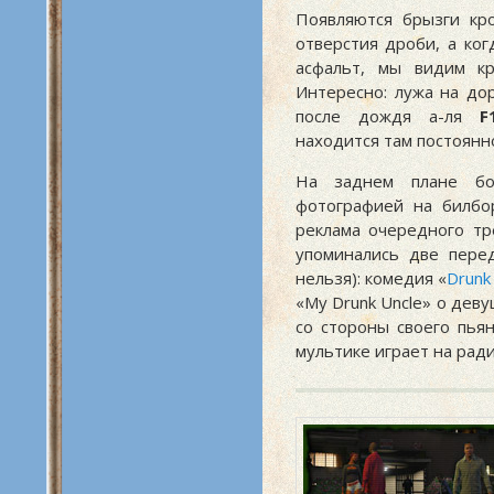
Появляются брызги кр
отверстия дроби, а ког
асфальт, мы видим кр
Интересно: лужа на до
после дождя а-ля
F
находится там постоянн
На заднем плане бо
фотографией на билбор
реклама очередного т
упоминались две пере
нельзя): комедия «
Drunk
«My Drunk Uncle» о дев
со стороны своего пья
мультике играет на ради