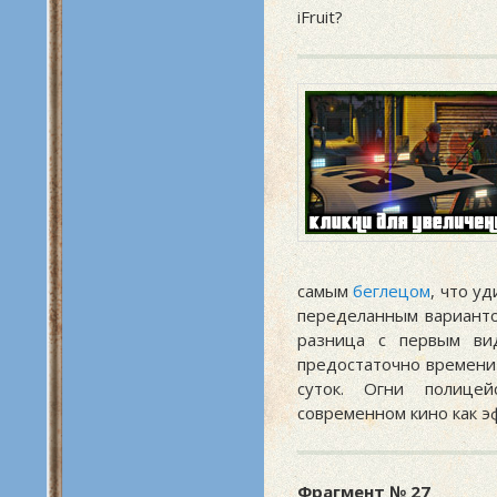
iFruit?
самым
беглецом
, что у
переделанным варианто
разница с первым в
предостаточно времени
суток. Огни полице
современном кино как эфф
Фрагмент № 27