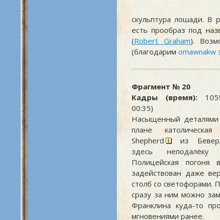
скульптура лошади. В 
есть прообраз под наз
(
Robert Graham
). Воз
(благодарим
omawnakw
з
Фрагмент № 20
Кадры (время):
1055
00:35)
Насыщенный деталями 
плане католическа
Shepherd
из Беверли
здесь неподалёку 
Полицейская погоня в
задействован даже ве
столб со светофорами. 
сразу за ним можно за
Франклина куда-то пр
мгновениями ранее.