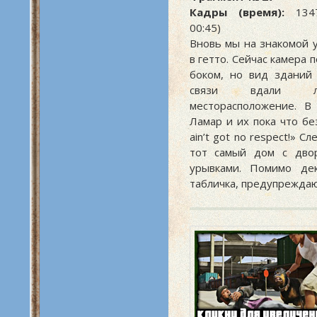
Кадры (время):
1347
00:45)
Вновь мы на знакомой 
в гетто. Сейчас камера 
боком, но вид зданий
связи вдали л
месторасположение. В
Ламар и их пока что б
ain’t got no respect!» 
тот самый дом с двор
урывками. Помимо де
табличка, предупреждаю