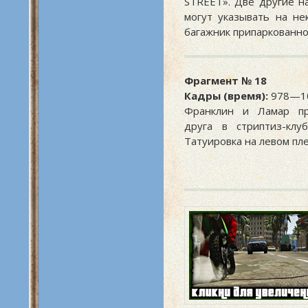
STREET». Две другие над
могут указывать на не
багажник припаркованной
Фрагмент № 18
Кадры (время):
978—10
Франклин и Ламар пр
друга в стриптиз-клубе
Татуировка на левом пл