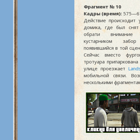
Фрагмент № 10
Кадры (время):
575—67
Действие происходит 
домика, где был сня
обрати внимание
кустарником забо
появившийся в той сцен
Сейчас вместо фург
тротуара припаркована 
улице проезжает
Lands
мобильной связи. Во
несколькими фрагментам