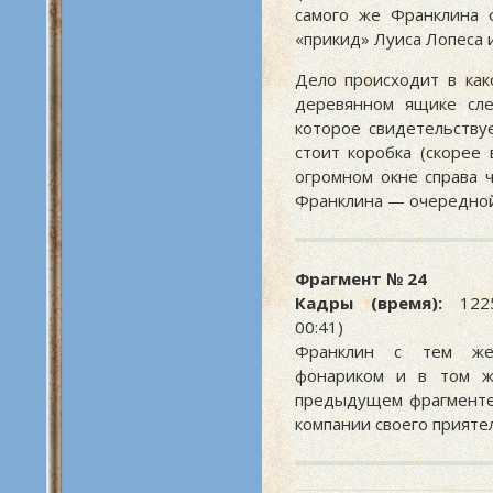
самого же Франклина 
«прикид» Луиса Лопеса 
Дело происходит в как
деревянном ящике слев
которое свидетельству
стоит коробка (скорее 
огромном окне справа 
Франклина — очередной
Фрагмент № 24
Кадры (время):
1225
00:41)
Франклин с тем же
фонариком и в том ж
предыдущем фрагменте
компании своего прияте