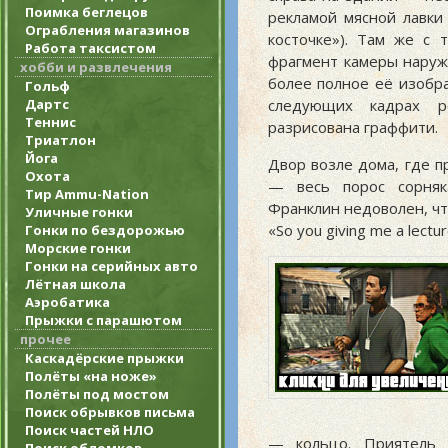
Поимка беглецов
рекламой мясной лавки
Ограбления магазинов
косточке»). Там же с 
Работа таксистом
фрагмент камеры наруж
хобби и развлечения
более полное её изобр
Гольф
Дартс
следующих кадрах р
Теннис
разрисована граффити.
Триатлон
Йога
Двор возле дома, где п
Охота
— весь порос сорняка
Тир Ammu-Nation
Франклин недоволен, чт
Уличные гонки
«So you giving me a lect
Гонки по бездорожью
Морские гонки
Гонки на серийных авто
Лётная школа
Аэробатика
Прыжки с парашютом
прочее
Каскадёрские прыжки
Полёты «на ноже»
Полёты под мостом
Поиск обрывков письма
Поиск частей НЛО
— кольцо. Приятель 