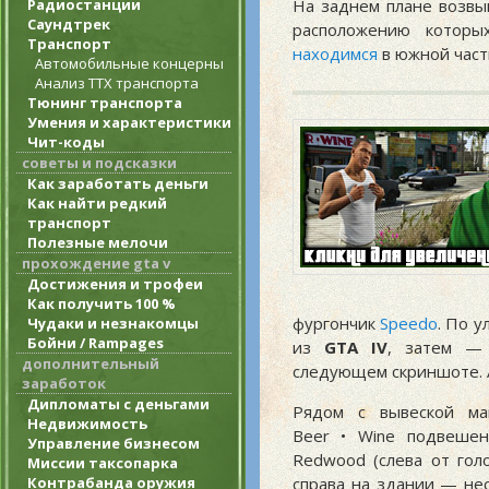
Радиостанции
На заднем плане возвы
Саундтрек
расположению которы
Транспорт
находимся
в южной част
Автомобильные концерны
Анализ ТТХ транспорта
Тюнинг транспорта
Умения и характеристики
Чит-коды
советы и подсказки
Как заработать деньги
Как найти редкий
транспорт
Полезные мелочи
прохождение gta v
Достижения и трофеи
Как получить 100 %
фургончик
Speedo
. По 
Чудаки и незнакомцы
Бойни / Rampages
из
GTA IV
, затем — 
дополнительный
следующем скриншоте. 
заработок
Дипломаты с деньгами
Рядом с вывеской маг
Недвижимость
Beer • Wine подвешен
Управление бизнесом
Redwood (слева от гол
Миссии таксопарка
Контрабанда оружия
справа на здании — нес