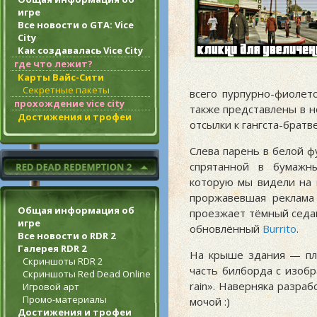
игре
Все новости о GTA: Vice
City
Как создавалась Vice City
где что лежит?
Карты Вайс-Сити
Секретные пакеты
всего пурпурно-фиолето
прохождение vice city
также представлены в н
Достижения и трофеи
отсылки к гангста-братв
Слева парень в белой ф
спрятанной в бумажны
которую мы видели на
проржавевшая реклама
Общая информация об
проезжает тёмный седан
игре
обновлённый
Burrito
.
Все новости о RDR 2
Галерея RDR 2
На крыше здания — пла
Скриншоты RDR 2
часть билборда с изобр
Скриншоты Red Dead Online
rain». Наверняка разра
Игровой арт
Промо-материалы
мочой :)
Достижения и трофеи