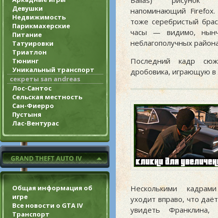
Ballas) рисунок 
Девушки
напоминающий Firefox.
Недвижимость
тоже серебристый брас
Парикмахерские
часы — видимо, нын
Питание
неблагополучных района
Татуировки
Триатлон
Последний кадр сюж
Тюнинг
Уникальный транспорт
дробовика, играющую в 
секреты san andreas
Лос-Сантос
Сельская местность
Сан-Фиерро
Пустыня
Лас-Вентурас
Общая информация об
Несколькими кадрам
игре
уходит вправо, что даё
Все новости о GTA IV
увидеть Франклина,
Транспорт