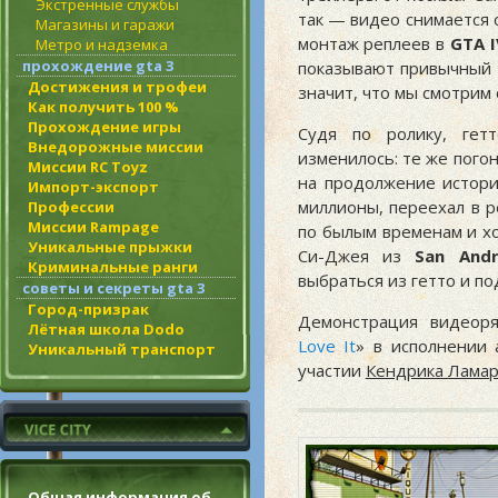
Экстренные службы
так — видео снимается 
Магазины и гаражи
монтаж реплеев в
GTA I
Метро и надземка
прохождение gta 3
показывают привычный 
Достижения и трофеи
значит, что мы смотрим 
Как получить 100 %
Прохождение игры
Судя по ролику, гет
Внедорожные миссии
изменилось: те же погон
Миссии RC Toyz
на продолжение истор
Импорт-экспорт
миллионы, переехал в р
Профессии
Миссии Rampage
по былым временам и хо
Уникальные прыжки
Си-Джея из
San Andr
Криминальные ранги
выбраться из гетто и п
советы и секреты gta 3
Город-призрак
Демонстрация видеоря
Лётная школа Dodo
Love It
» в исполнении
Уникальный транспорт
участии
Кендрика Лама
Общая информация об