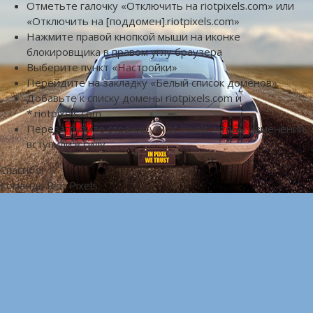
Отметьте галочку «Отключить на riotpixels.com» или
«Отключить на [поддомен].riotpixels.com»
Нажмите правой кнопкой мыши на иконке
блокировщика в правом углу браузера
Выберите пункт «Настройки»
Перейдите на закладку «Белый список доменов»
Добавьте к списку домены riotpixels.com и
*.riotpixels.com
Перезагрузите страницу Riot Pixels, чтобы изменения
вступили в силу
Спасибо!
Команда Riot Pixels.