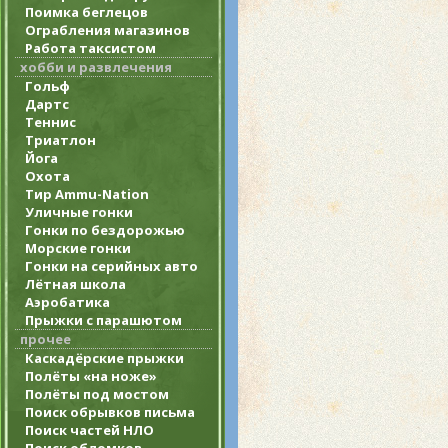
Поимка беглецов
Ограбления магазинов
Работа таксистом
хобби и развлечения
Гольф
Дартс
Теннис
Триатлон
Йога
Охота
Тир Ammu-Nation
Уличные гонки
Гонки по бездорожью
Морские гонки
Гонки на серийных авто
Лётная школа
Аэробатика
Прыжки с парашютом
прочее
Каскадёрские прыжки
Полёты «на ноже»
Полёты под мостом
Поиск обрывков письма
Поиск частей НЛО