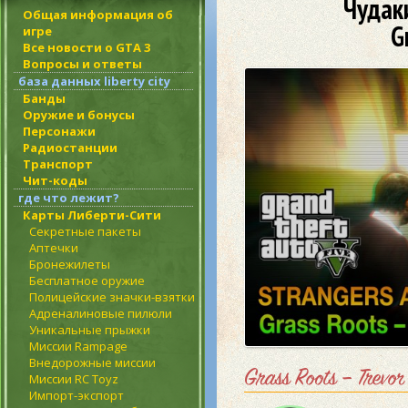
Чудак
Общая информация об
G
игре
Все новости о GTA 3
Вопросы и ответы
база данных liberty city
Банды
Оружие и бонусы
Персонажи
Радиостанции
Транспорт
Чит-коды
где что лежит?
Карты Либерти-Сити
Секретные пакеты
Аптечки
Бронежилеты
Бесплатное оружие
Полицейские значки-взятки
Адреналиновые пилюли
Уникальные прыжки
Миссии Rampage
Внедорожные миссии
Grass Roots – Trevo
Миссии RC Toyz
Импорт-экспорт