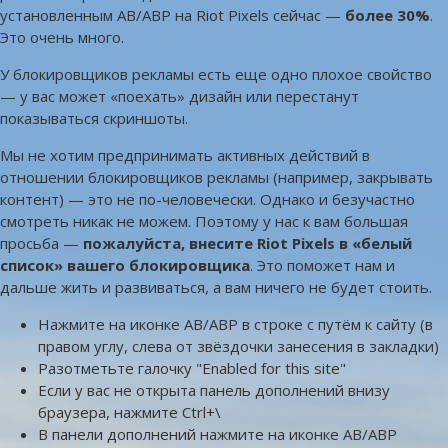
установленным AB/ABP на Riot Pixels сейчас —
более 30%
.
Это очень много.
У блокировщиков рекламы есть еще одно плохое свойство
— у вас может «поехать» дизайн или перестанут
показываться скриншоты.
Мы не хотим предпринимать активных действий в
отношении блокировщиков рекламы (например, закрывать
контент) — это не по-человечески. Однако и безучастно
смотреть никак не можем. Поэтому у нас к вам большая
просьба —
пожалуйста, внесите Riot Pixels в «белый
список» вашего блокировщика
. Это поможет нам и
дальше жить и развиваться, а вам ничего не будет стоить.
Нажмите на иконке AB/ABP в строке с путём к сайту (в
правом углу, слева от звёздочки занесения в закладки)
Разотметьте галочку "Enabled for this site"
Если у вас не открыта панель дополнений внизу
браузера, нажмите Ctrl+\
В панели дополнений нажмите на иконке AB/ABP