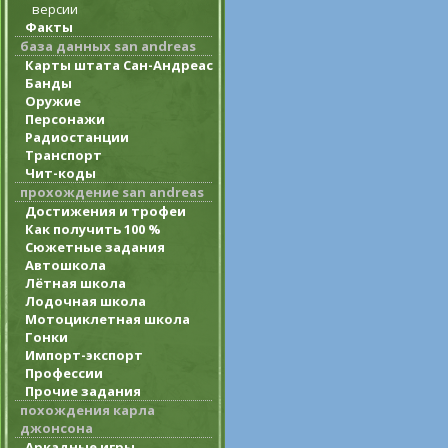
версии
Факты
база данных san andreas
Карты штата Сан-Андреас
Банды
Оружие
Персонажи
Радиостанции
Транспорт
Чит-коды
прохождение san andreas
Достижения и трофеи
Как получить 100 %
Сюжетные задания
Автошкола
Лётная школа
Лодочная школа
Мотоциклетная школа
Гонки
Импорт-экспорт
Профессии
Прочие задания
похождения карла
джонсона
Аркадные игры