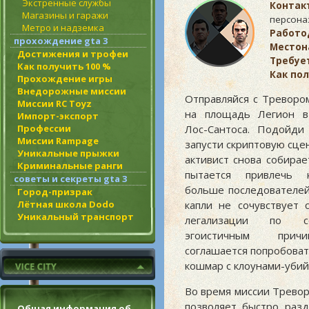
Экстренные службы
Контак
Магазины и гаражи
персон
Метро и надземка
Работо
прохождение gta 3
Местон
Достижения и трофеи
Требует
Как получить 100 %
Как пол
Прохождение игры
Внедорожные миссии
Отправляйся с Треворо
Миссии RC Toyz
на площадь Легион в
Импорт-экспорт
Профессии
Лос-Сантоса. Подойди
Миссии Rampage
запусти скриптовую сце
Уникальные прыжки
активист снова собирае
Криминальные ранги
пытается привлечь 
советы и секреты gta 3
больше последователей
Город-призрак
Лётная школа Dodo
капли не сочувствует 
Уникальный транспорт
легализации по со
эгоистичным прич
соглашается попробоват
кошмар с клоунами-убий
Во время миссии Трево
позволяет быстро разд
Общая информация об