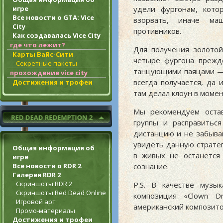
игре
удели фургонам, кот
Все новости о GTA: Vice
взорвать, иначе ма
City
противников.
Как создавалась Vice City
где что лежит?
Для получения золото
Карты Вайс-Сити
четыре фургона прежде
Секретные пакеты
танцующими паяцами — 
прохождение vice city
всегда получается, да
Достижения и трофеи
там делал клоун в момен
Мы рекомендуем остав
группы и расправитьс
дистанцию и не забыва
увидеть данную стратег
Общая информация об
в живых не останется
игре
сознание.
Все новости о RDR 2
Галерея RDR 2
Скриншоты RDR 2
P.S. В качестве музы
Скриншоты Red Dead Online
композиция «Clown D
Игровой арт
американский композит
Промо-материалы
Достижения и трофеи