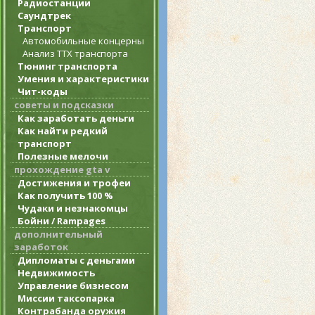
Радиостанции
Саундтрек
Транспорт
Автомобильные концерны
Анализ ТТХ транспорта
Тюнинг транспорта
Умения и характеристики
Чит-коды
советы и подсказки
Как заработать деньги
Как найти редкий
транспорт
Полезные мелочи
прохождение gta v
Достижения и трофеи
Как получить 100 %
Чудаки и незнакомцы
Бойни / Rampages
дополнительный
заработок
Дипломаты с деньгами
Недвижимость
Управление бизнесом
Миссии таксопарка
Контрабанда оружия