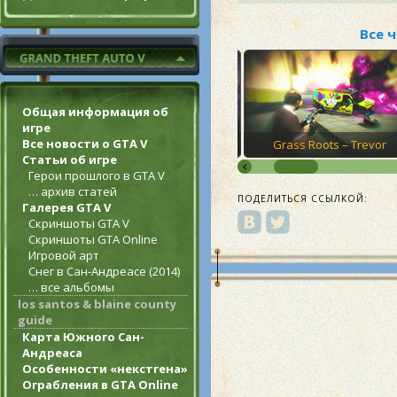
Все 
Общая информация об
игре
Все новости о GTA V
eneath
Grass Roots – Michael
Grass Roots – Trevor
Статьи об игре
Герои прошлого в GTA V
… архив статей
ПОДЕЛИТЬСЯ ССЫЛКОЙ:
Галерея GTA V
Скриншоты GTA V
Скриншоты GTA Online
Игровой арт
Снег в Сан-Андреасе (2014)
… все альбомы
los santos & blaine county
guide
Карта Южного Сан-
Андреаса
Особенности «некстгена»
Ограбления в GTA Online