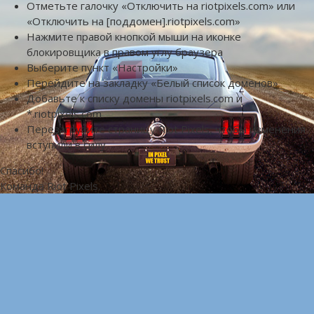
Отметьте галочку «Отключить на riotpixels.com» или
«Отключить на [поддомен].riotpixels.com»
Нажмите правой кнопкой мыши на иконке
блокировщика в правом углу браузера
Выберите пункт «Настройки»
Перейдите на закладку «Белый список доменов»
Добавьте к списку домены riotpixels.com и
*.riotpixels.com
Перезагрузите страницу Riot Pixels, чтобы изменения
вступили в силу
Спасибо!
Команда Riot Pixels.