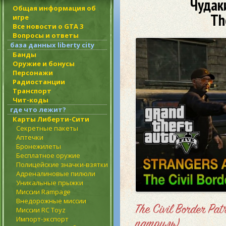
Чудак
Общая информация об
Th
игре
Все новости о GTA 3
Вопросы и ответы
база данных liberty city
Банды
Оружие и бонусы
Персонажи
Радиостанции
Транспорт
Чит-коды
где что лежит?
Карты Либерти-Сити
Секретные пакеты
Аптечки
Бронежилеты
Бесплатное оружие
Полицейские значки-взятки
Адреналиновые пилюли
Уникальные прыжки
Миссии Rampage
Внедорожные миссии
The Civil Border P
Миссии RC Toyz
Импорт-экспорт
патруль)