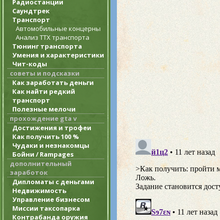
Радиостанции
Саундтрек
Транспорт
Автомобильные концерны
Анализ ТТХ транспорта
Тюнинг транспорта
Умения и характеристики
Чит-коды
советы и подсказки
Как заработать деньги
Как найти редкий
транспорт
Полезные мелочи
прохождение gta v
Достижения и трофеи
Как получить 100 %
Чудаки и незнакомцы
Бойни / Rampages
дополнительный
заработок
Дипломаты с деньгами
Недвижимость
Управление бизнесом
Миссии таксопарка
Контрабанда оружия