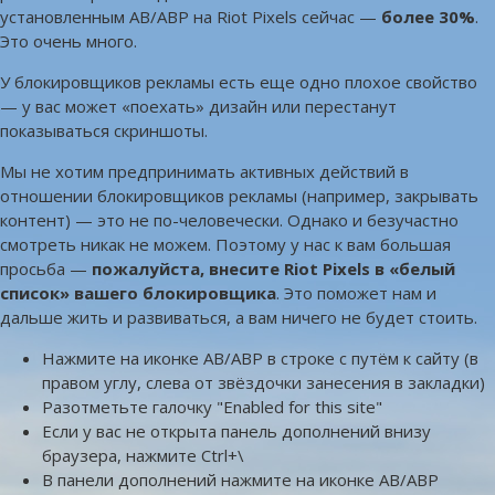
установленным AB/ABP на Riot Pixels сейчас —
более 30%
.
Это очень много.
У блокировщиков рекламы есть еще одно плохое свойство
— у вас может «поехать» дизайн или перестанут
показываться скриншоты.
Мы не хотим предпринимать активных действий в
отношении блокировщиков рекламы (например, закрывать
контент) — это не по-человечески. Однако и безучастно
смотреть никак не можем. Поэтому у нас к вам большая
просьба —
пожалуйста, внесите Riot Pixels в «белый
список» вашего блокировщика
. Это поможет нам и
дальше жить и развиваться, а вам ничего не будет стоить.
Нажмите на иконке AB/ABP в строке с путём к сайту (в
правом углу, слева от звёздочки занесения в закладки)
Разотметьте галочку "Enabled for this site"
Если у вас не открыта панель дополнений внизу
браузера, нажмите Ctrl+\
В панели дополнений нажмите на иконке AB/ABP