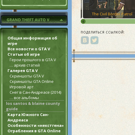
s – Trevor
Special Bonds
The Civil Border Patrol
ПОДЕЛИТЬСЯ ССЫЛКОЙ:
Общая информация об
игре
Все новости о GTA V
Статьи об игре
Герои прошлого в GTA V
… архив статей
Галерея GTA V
Скриншоты GTA V
Скриншоты GTA Online
Игровой арт
Снег в Сан-Андреасе (2014)
… все альбомы
los santos & blaine county
guide
Карта Южного Сан-
Андреаса
Особенности «некстгена»
Ограбления в GTA Online