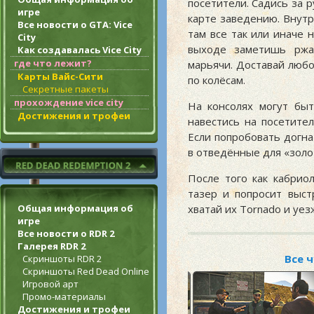
посетители. Садись за 
игре
карте заведению. Внутр
Все новости о GTA: Vice
там все так или иначе 
City
выходе заметишь рж
Как создавалась Vice City
где что лежит?
марьячи. Доставай люб
Карты Вайс-Сити
по колёсам.
Секретные пакеты
прохождение vice city
На консолях могут бы
Достижения и трофеи
навестись на посетител
Если попробовать догна
в отведённые для «золо
После того как кабрио
тазер и попросит выст
хватай их Tornado и уез
Общая информация об
игре
Все новости о RDR 2
Галерея RDR 2
Все 
Скриншоты RDR 2
Скриншоты Red Dead Online
Игровой арт
Промо-материалы
Достижения и трофеи