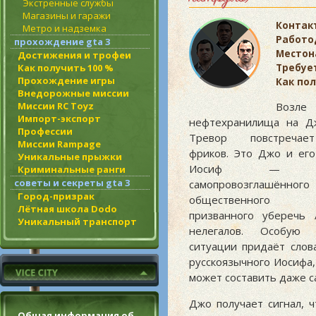
Экстренные службы
Магазины и гаражи
Контак
Метро и надземка
Работо
прохождение gta 3
Местон
Достижения и трофеи
Как получить 100 %
Требует
Прохождение игры
Как пол
Внедорожные миссии
Миссии RC Toyz
Возле
Импорт-экспорт
нефтехранилища на Д
Профессии
Тревор повстречае
Миссии Rampage
фриков. Это Джо и ег
Уникальные прыжки
Иосиф — уча
Криминальные ранги
советы и секреты gta 3
самопровозглашённого
Город-призрак
общественного 
Лётная школа Dodo
призванного уберечь 
Уникальный транспорт
нелегалов. Особую 
ситуации придаёт слов
русскоязычного Иосифа,
может составить даже с
Джо получает сигнал, ч
Общая информация об