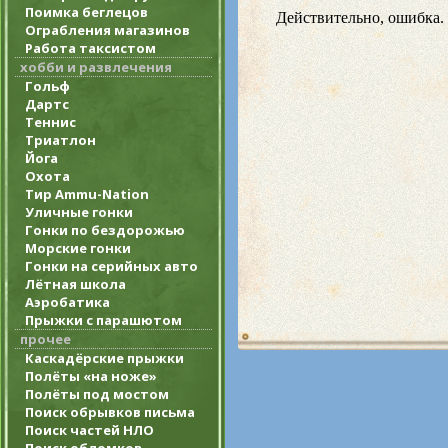
Поимка беглецов
Ограбления магазинов
Работа таксистом
хобби и развлечения
Гольф
Дартс
Теннис
Триатлон
Йога
Охота
Тир Ammu-Nation
Уличные гонки
Гонки по бездорожью
Морские гонки
Гонки на серийных авто
Лётная школа
Аэробатика
Прыжки с парашютом
прочее
Каскадёрские прыжки
Полёты «на ноже»
Полёты под мостом
Поиск обрывков письма
Поиск частей НЛО