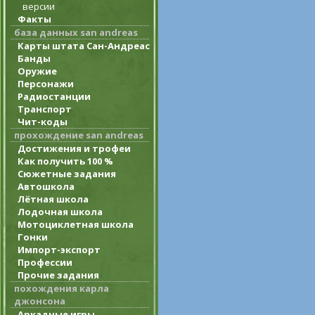
версии
Факты
база данных san andreas
Карты штата Сан-Андреас
Банды
Оружие
Персонажи
Радиостанции
Транспорт
Чит-коды
прохождение san andreas
Достижения и трофеи
Как получить 100 %
Сюжетные задания
Автошкола
Лётная школа
Лодочная школа
Мотоциклетная школа
Гонки
Импорт-экспорт
Профессии
Прочие задания
похождения карла
джонсона
Аркадные игры