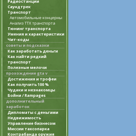
Радиостанции
Саундтрек
Транспорт
Автомобильные концерны
Анализ ТТХ транспорта
Тюнинг транспорта
Умения и характеристики
Чит-коды
советы и подсказки
Как заработать деньги
Как найти редкий
транспорт
Полезные мелочи
прохождение gta v
Достижения и трофеи
Как получить 100 %
Чудаки и незнакомцы
Бойни / Rampages
дополнительный
заработок
Дипломаты с деньгами
Недвижимость
Управление бизнесом
Миссии таксопарка
Контрабанда оружия