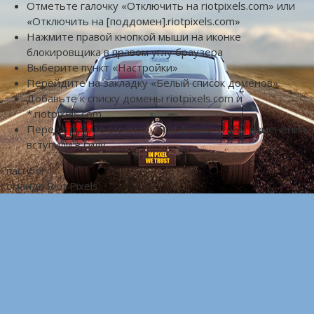
Отметьте галочку «Отключить на riotpixels.com» или
«Отключить на [поддомен].riotpixels.com»
Нажмите правой кнопкой мыши на иконке
блокировщика в правом углу браузера
Выберите пункт «Настройки»
Перейдите на закладку «Белый список доменов»
Добавьте к списку домены riotpixels.com и
*.riotpixels.com
Перезагрузите страницу Riot Pixels, чтобы изменения
вступили в силу
Спасибо!
Команда Riot Pixels.