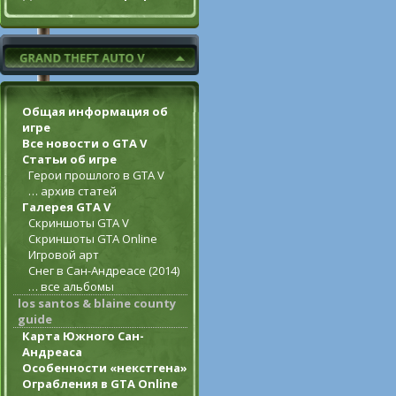
Общая информация об
игре
Все новости о GTA V
Статьи об игре
Герои прошлого в GTA V
… архив статей
Галерея GTA V
Скриншоты GTA V
Скриншоты GTA Online
Игровой арт
Снег в Сан-Андреасе (2014)
… все альбомы
los santos & blaine county
guide
Карта Южного Сан-
Андреаса
Особенности «некстгена»
Ограбления в GTA Online