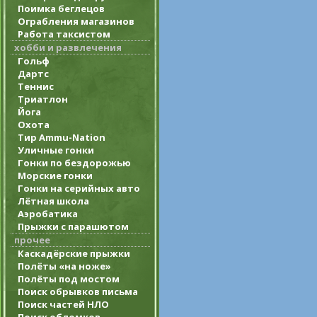
Поимка беглецов
Ограбления магазинов
Работа таксистом
хобби и развлечения
Гольф
Дартс
Теннис
Триатлон
Йога
Охота
Тир Ammu-Nation
Уличные гонки
Гонки по бездорожью
Морские гонки
Гонки на серийных авто
Лётная школа
Аэробатика
Прыжки с парашютом
прочее
Каскадёрские прыжки
Полёты «на ноже»
Полёты под мостом
Поиск обрывков письма
Поиск частей НЛО