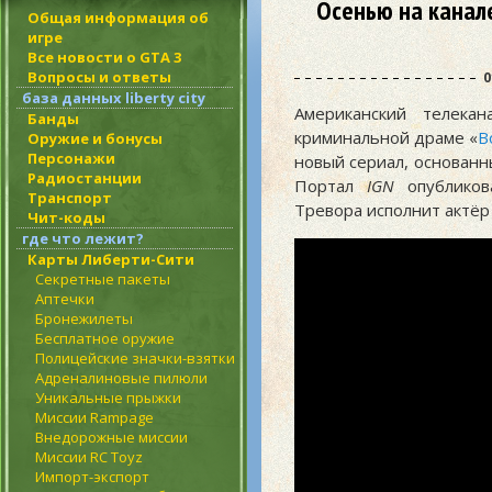
Осенью на канал
Общая информация об
игре
Все новости о GTA 3
Вопросы и ответы
0
база данных liberty city
Американский телека
Банды
криминальной драме «
В
Оружие и бонусы
Персонажи
новый сериал, основанн
Радиостанции
Портал
IGN
опубликов
Транспорт
Тревора исполнит актё
Чит-коды
где что лежит?
Карты Либерти-Сити
Секретные пакеты
Аптечки
Бронежилеты
Бесплатное оружие
Полицейские значки-взятки
Адреналиновые пилюли
Уникальные прыжки
Миссии Rampage
Внедорожные миссии
Миссии RC Toyz
Импорт-экспорт