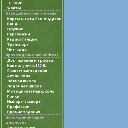
версии
Факты
база данных san andreas
Карты штата Сан-Андреас
Банды
Оружие
Персонажи
Радиостанции
Транспорт
Чит-коды
прохождение san andreas
Достижения и трофеи
Как получить 100 %
Сюжетные задания
Автошкола
Лётная школа
Лодочная школа
Мотоциклетная школа
Гонки
Импорт-экспорт
Профессии
Прочие задания
похождения карла
джонсона
Аркадные игры