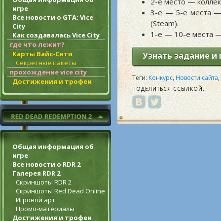
2-е место — колле
игре
3-е — 5-е места 
Все новости о GTA: Vice
(Steam).
City
1-е — 10-е места —
Как создавалась Vice City
где что лежит?
Карты Вайс-Сити
Узнать задание и 
Секретные пакеты
прохождение vice city
Теги:
Конкурс
,
Новости сайта
,
Достижения и трофеи
ПОДЕЛИТЬСЯ ССЫЛКОЙ:
Общая информация об
игре
Все новости о RDR 2
Галерея RDR 2
Скриншоты RDR 2
Скриншоты Red Dead Online
Игровой арт
Промо-материалы
Достижения и трофеи