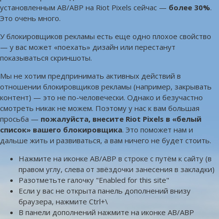
установленным AB/ABP на Riot Pixels сейчас —
более 30%
.
Это очень много.
У блокировщиков рекламы есть еще одно плохое свойство
— у вас может «поехать» дизайн или перестанут
показываться скриншоты.
Мы не хотим предпринимать активных действий в
отношении блокировщиков рекламы (например, закрывать
контент) — это не по-человечески. Однако и безучастно
смотреть никак не можем. Поэтому у нас к вам большая
просьба —
пожалуйста, внесите Riot Pixels в «белый
список» вашего блокировщика
. Это поможет нам и
дальше жить и развиваться, а вам ничего не будет стоить.
Нажмите на иконке AB/ABP в строке с путём к сайту (в
правом углу, слева от звёздочки занесения в закладки)
Разотметьте галочку "Enabled for this site"
Если у вас не открыта панель дополнений внизу
браузера, нажмите Ctrl+\
В панели дополнений нажмите на иконке AB/ABP