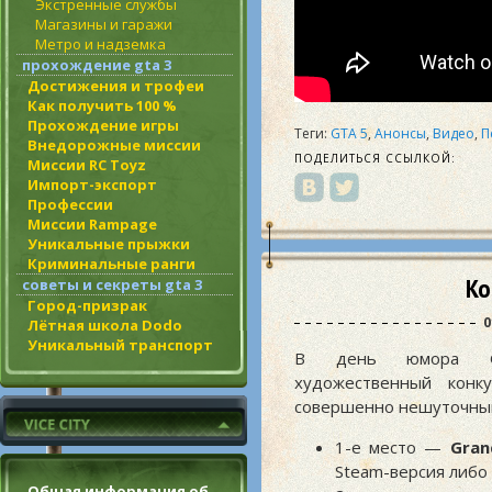
Экстренные службы
Магазины и гаражи
Метро и надземка
прохождение gta 3
Достижения и трофеи
Как получить 100 %
Прохождение игры
Теги:
GTA 5
,
Анонсы
,
Видео
,
П
Внедорожные миссии
ПОДЕЛИТЬСЯ ССЫЛКОЙ:
Миссии RC Toyz
Импорт-экспорт
Профессии
Миссии Rampage
Уникальные прыжки
Криминальные ранги
Ко
советы и секреты gta 3
Город-призрак
0
Лётная школа Dodo
Уникальный транспорт
В день юмора GTA.
художественный кон
совершенно нешуточным
1-е место —
Gran
Steam-версия либо к
Общая информация об