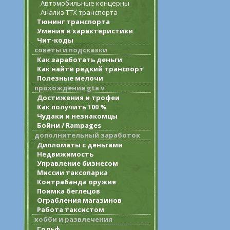
Автомобильные концерны
Анализ ТТХ транспорта
Тюнинг транспорта
Умения и характеристики
Чит-коды
советы и подсказки
Как заработать деньги
Как найти редкий транспорт
Полезные мелочи
прохождение gta v
Достижения и трофеи
Как получить 100 %
Чудаки и незнакомцы
Бойни / Rampages
дополнительный заработок
Дипломаты с деньгами
Недвижимость
Управление бизнесом
Миссии таксопарка
Контрабанда оружия
Поимка беглецов
Ограбления магазинов
Работа таксистом
хобби и развлечения
Гольф