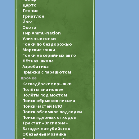
Дартс
Теннис
Триатлон
Йога
Охота
Тир Ammu-Nation
Уличные гонки
Гонки по бездорожью
Морские гонки
Гонки на серийных авто
Лётная школа
Аэробатика
Прыжки с парашютом
прочее
Каскадёрские прыжки
Полёты «на ноже»
Полёты под мостом
Поиск обрывков письма
Поиск частей НЛО
Поиск обломков подлодки
Поиск ядерных отходов
Трактат «Эпсилона»
Загадочное убийство
Обезьянья мозаика