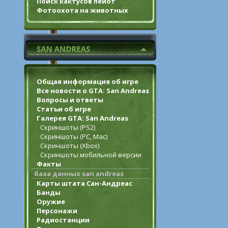
Поиск кактусов пейот
Фотоохота на животных
Общая информация об игре
Все новости о GTA: San Andreas
Вопросы и ответы
Статьи об игре
Галерея GTA: San Andreas
Скриншоты (PS2)
Скриншоты (PC, Mac)
Скриншоты (Xbox)
Скриншоты мобильной версии
Факты
база данных san andreas
Карты штата Сан-Андреас
Банды
Оружие
Персонажи
Радиостанции