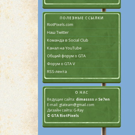
ПОЛЕЗНЫЕ ССЫЛКИ
RiotPixels.com
Наш Twitter
Команда в Social Club
Канал на YouTube
Общий форум о GTA
Форум о GTA V
RSS-лента
О НАС
Ведущие сайта:
dimassss
и
Se7en
E-mail:
gtateam@gmail.com
Дизайн сайта:
G-Ray
© GTA RiotPixels