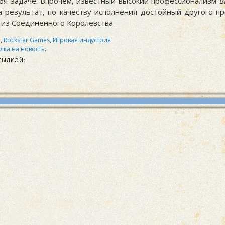
ебя задаче. Впрочем, известный высокий профессионализм
B
а результат, по качеству исполнения достойный другого пр
 из Соединённого Королевства.
5
,
Rockstar Games
,
Игровая индустрия
лка на новость
.
СЫЛКОЙ: