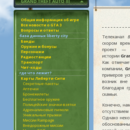
Общая информация об игре
Все новости о GTA 3
Вопросы и ответы
база данных liberty city
Телеканал
Банды
скором вре
Оружие и бонусы
проект — п
Персонажи
истории
Gra
Радиостанции
Как отмеча
Транспорт
Чит-коды
компании,
Gr
где что лежит?
примеров ус
Карты Либерти-Сити
возник вне
Секретные пакеты
благодаря г
Аптечки
скамьи.
Бронежилеты
Бесплатное оружие
Полицейские значки-взятки
Конечно, на
Адреналиновые пилюли
отсутствие
Уникальные прыжки
Однако неко
Миссии Rampage
обоснованн
Внедорожные миссии