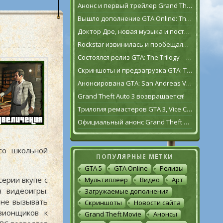
Анонс и первый трейлер Grand Theft Auto VI
Вышло дополнение GTA Online: The Contract
Доктор Дре, новая музыка и постаревший Франклин Клинтон в дополнении GTA Online: The Contract
Rockstar извинилась и пообещала исправить GTA: The Trilogy – The Definitive Edition [обновлено]
Состоялся релиз GTA: The Trilogy – The Definitive Edition
Скриншоты и предзагрузка GTA: The Trilogy – The Definitive Edition
Анонсирована GTA: San Andreas VR для Oculus Quest 2
Grand Theft Auto 3 возвращается!
Трилогия ремастеров GTA 3, Vice City и San Andreas выйдет 11 ноября
Официальный анонс Grand Theft Auto: The Trilogy – The Definitive Edition
 со школьной
ПОПУЛЯРНЫЕ МЕТКИ
GTA 5
GTA Online
Релизы
серии вкупе с
Мультиплеер
Видео
Арт
я видеоигры.
Загружаемые дополнения
 не вызывать
Скриншоты
Новости сайта
зионщиков к
Grand Theft Movie
Анонсы