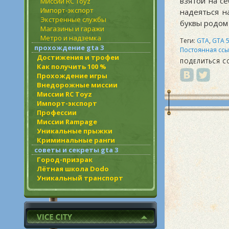
взятой на с
Миссии RC Toyz
Импорт-экспорт
надеяться н
Экстренные службы
буквы родом
Магазины и гаражи
Метро и надземка
Теги:
GTA
,
GTA 
прохождение gta 3
Постоянная ссы
Достижения и трофеи
ПОДЕЛИТЬСЯ С
Как получить 100 %
Прохождение игры
Внедорожные миссии
Миссии RC Toyz
Импорт-экспорт
Профессии
Миссии Rampage
Уникальные прыжки
Криминальные ранги
советы и секреты gta 3
Город-призрак
Лётная школа Dodo
Уникальный транспорт