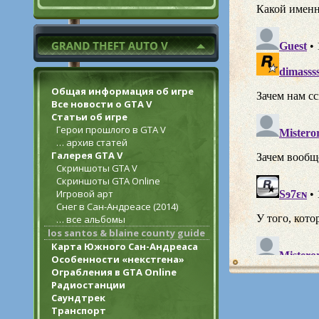
Общая информация об игре
Все новости о GTA V
Статьи об игре
Герои прошлого в GTA V
… архив статей
Галерея GTA V
Скриншоты GTA V
Скриншоты GTA Online
Игровой арт
Снег в Сан-Андреасе (2014)
… все альбомы
los santos & blaine county guide
Карта Южного Сан-Андреаса
Особенности «некстгена»
Ограбления в GTA Online
Радиостанции
Саундтрек
Транспорт