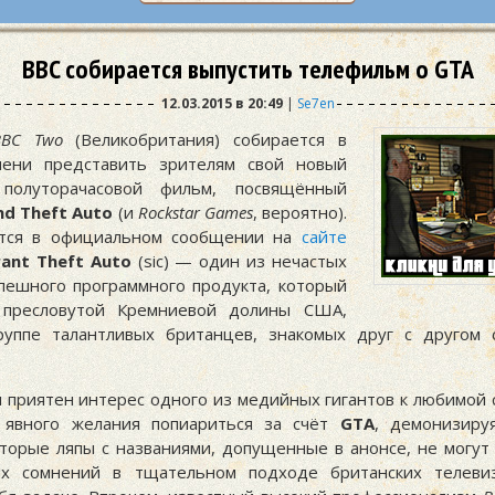
BBC собирается выпустить телефильм о GTA
12.03.2015 в 20:49
|
Se7en
BBC Two
(Великобритания) собирается в
мени представить зрителям свой новый
олуторачасовой фильм, посвящённый
nd Theft Auto
(и
Rockstar Games
, вероятно).
ется в официальном сообщении на
сайте
ant Theft Auto
(sic) — один из нечастых
пешного программного продукта, который
 пресловутой Кремниевой долины США,
руппе талантливых британцев, знакомых друг с другом
м приятен интерес одного из медийных гигантов к любимой 
м явного желания попиариться за счёт
GTA
, демонизиру
торые ляпы с названиями, допущенные в анонсе, не могут
ых сомнений в тщательном подходе британских телеви