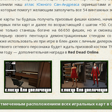
полнили наш
атлас Южного Сан-Андреаса
скриншотами и
, которые помогут желающим заполучить все 54 винтажных э
е карты ты будешь получать призовые фишки казино, начин
ервых пяти карт и далее по возрастающей с шагом +50. С
не только станешь богаче на 66 650 фишек, но и сможе
нтерьер своего пентхауса демонстрационным стендом со
акже использовать их при игре в блек-джек с личным дилером
твоего сетевого персонажа будет ждать призовой костюм The
том году — дополнительная награда в
Red Dead Online
.
отмеченным расположением всех игральных карт в 