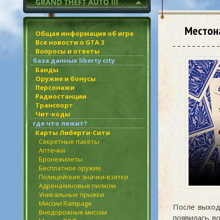
Местон
Общая информация об игре
Все новости о GTA 3
Вопросы и ответы
база данных liberty city
Банды
Оружие и бонусы
Персонажи
Радиостанции
Транспорт
Чит-коды
где что лежит?
Карты Либерти-Сити
Секретные пакеты
Аптечки
Бронежилеты
Бесплатное оружие
Полицейские значки-взятки
Адреналиновые пилюли
Уникальные прыжки
Миссии Rampage
После выхо
Внедорожные миссии
появилась в