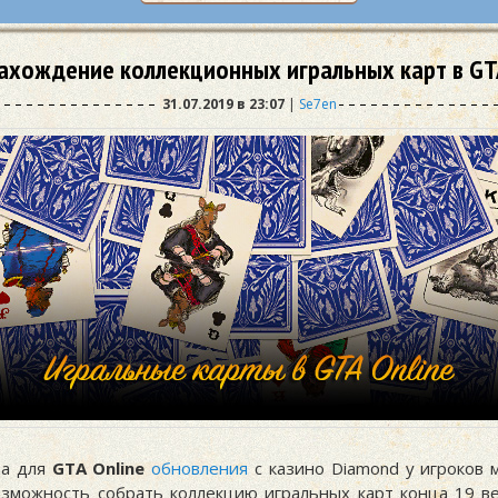
ахождение коллекционных игральных карт в GTA
31.07.2019 в 23:07
|
Se7en
да для
GTA Online
обновления
с казино Diamond у игроков 
озможность собрать коллекцию игральных карт конца 19 век