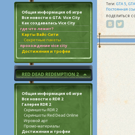
Теги:
GTA 5
,
GTA
Постоянная ссы
Общая информация об игре
ПОДЕЛИТЬСЯ С
Все новости о GTA: Vice City
Как создавалась Vice City
где что лежит?
Карты Вайс-Сити
Секретные пакеты
прохождение vice city
Достижения и трофеи
Общая информация об игре
Все новости о RDR 2
Галерея RDR 2
Скриншоты RDR 2
Скриншоты Red Dead Online
Игровой арт
Промо-материалы
Достижения и трофеи