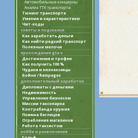
Автомобильные концерны
Анализ ТТХ транспорта
Тюнинг транспорта
Умения и характеристики
Чит-коды
советы и подсказки
Как заработать деньги
Как найти редкий транспорт
Полезные мелочи
прохождение gta v
Достижения и трофеи
Как получить 100 %
Чудаки и незнакомцы
Бойни / Rampages
дополнительный заработок
Дипломаты с деньгами
Недвижимость
Управление бизнесом
Миссии таксопарка
Контрабанда оружия
Поимка беглецов
Ограбления магазинов
Работа таксистом
хобби и развлечения
Гольф