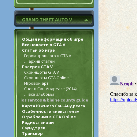
Общая информация об игре
Все новости о GTA V
Статьи об игре
Герои прошлого в GTA V
… архив статей
Галерея GTA V
Скриншоты GTA V
Скриншоты GTA Online
Игровой арт
Снег в Сан-Андреасе (2014)
… все альбомы
los santos & blaine county guide
Карта Южного Сан-Андреаса
Особенности «некстгена»
Ограбления в GTA Online
Радиостанции
Саундтрек
Транспорт