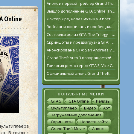
Анонс и первый трейлер Grand Theft Auto VI
Вышло дополнение GTA Online: The Contract
 Online
Доктор Дре, новая музыка и постаревший Франклин Клинтон в дополнении GTA Online: The Contract
Rockstar извинилась и пообещала исправить GTA: The Trilogy – The Definitive Edition [обновлено]
Состоялся релиз GTA: The Trilogy – The Definitive Edition
Скриншоты и предзагрузка GTA: The Trilogy – The Definitive Edition
Анонсирована GTA: San Andreas VR для Oculus Quest 2
Grand Theft Auto 3 возвращается!
Трилогия ремастеров GTA 3, Vice City и San Andreas выйдет 11 ноября
Официальный анонс Grand Theft Auto: The Trilogy – The Definitive Edition
ПОПУЛЯРНЫЕ МЕТКИ
GTA 5
GTA Online
Релизы
Мультиплеер
Видео
Арт
Загружаемые дополнения
Скриншоты
Новости сайта
мультиплеера
Grand Theft Movie
Анонсы
а. В связи с