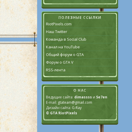
ПОЛЕЗНЫЕ ССЫЛКИ
RiotPixels.com
Наш Twitter
Команда в Social Club
Канал на YouTube
Общий форум о GTA
Форум о GTA V
RSS-лента
О НАС
Ведущие сайта:
dimassss
и
Se7en
E-mail:
gtateam@gmail.com
Дизайн сайта:
G-Ray
© GTA RiotPixels