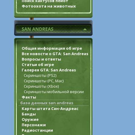
Поиск кактусов пейот
Фотоохота на животных
Общая информация об игре
Все новости о GTA: San Andreas
Вопросы и ответы
Статьи об игре
Галерея GTA: San Andreas
Скриншоты (PS2)
Скриншоты (PC, Mac)
Скриншоты (Xbox)
Скриншоты мобильной версии
Факты
база данных san andreas
Карты штата Сан-Андреас
Банды
Оружие
Персонажи
Радиостанции