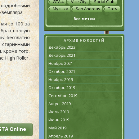
GTA 4
Vice City
Social Club
 подробными
Музыка
San Andreas
Патч
кземпляра.
Все метки
ая со 100 за
обрав полную
шь бесплатно
АРХИВ НОВОСТЕЙ
 старинными
Декабрь 2023
. Кроме того,
Декабрь 2021
 High Roller,
Ноябрь 2021
Октябрь 2021
Ноябрь 2019
Октябрь 2019
Сентябрь 2019
Август 2019
Июль 2019
Июнь 2019
Май 2019
GTA Online
Апрель 2019