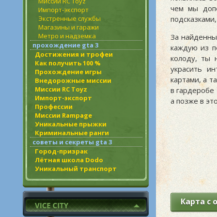
Миссии RC Toyz
чем мы до
Импорт-экспорт
подсказками
Экстренные службы
Магазины и гаражи
Метро и надземка
За найденны
прохождение gta 3
каждую из п
Достижения и трофеи
колоду, ты 
Как получить 100 %
украсить и
Прохождение игры
картами, а т
Внедорожные миссии
Миссии RC Toyz
в гардеробе 
Импорт-экспорт
а позже в э
Профессии
Миссии Rampage
Уникальные прыжки
Криминальные ранги
советы и секреты gta 3
Город-призрак
Лётная школа Dodo
Уникальный транспорт
Карта с 