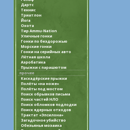
Дартс
Теннис
Триатлон
Йога
Охота
Тир Ammu-Nation
Уличные гонки
Гонки по бездорожью
Морские гонки
Гонки на серийных авто
Лётная школа
Аэробатика
Прыжки с парашютом
прочее
Каскадёрские прыжки
Полёты «на ноже»
Полёты под мостом
Поиск обрывков письма
Поиск частей НЛО
Поиск обломков подлодки
Поиск ядерных отходов
Трактат «Эпсилона»
Загадочное убийство
Обезьянья мозаика