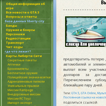
Вы
Общая информация об
игре
Все новости о GTA 3
Вопросы и ответы
база данных liberty city
Банды
Оружие и бонусы
Персонажи
Радиостанции
Транспорт
Чит-коды
где что лежит?
Карты Либерти-Сити
предотвратить потерю д
Секретные пакеты
автомобилей и элемен
Аптечки
Бронежилеты
выплат всем участни
Бесплатное оружие
долларов за доста
Полицейские значки-взятки
Перечислением суб
Адреналиновые пилюли
ближайшие пару дней.
Уникальные прыжки
Миссии Rampage
Теги:
GTA 5
,
GTA Online
,
Мульт
Внедорожные миссии
Постоянная ссылка на новост
Миссии RC Toyz
Импорт-экспорт
ПОДЕЛИТЬСЯ ССЫЛКОЙ: