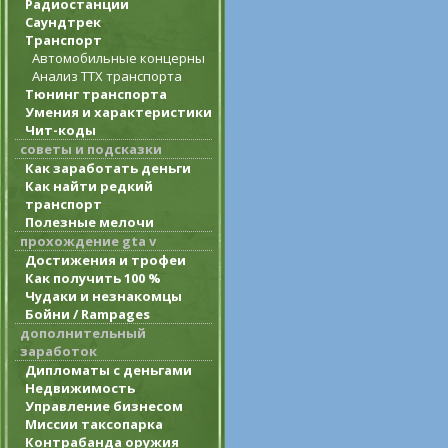
Радиостанции
Саундтрек
Транспорт
Автомобильные концерны
Анализ ТТХ транспорта
Тюнинг транспорта
Умения и характеристики
Чит-коды
советы и подсказки
Как заработать деньги
Как найти редкий
транспорт
Полезные мелочи
прохождение gta v
Достижения и трофеи
Как получить 100 %
Чудаки и незнакомцы
Бойни / Rampages
дополнительный
заработок
Дипломаты с деньгами
Недвижимость
Управление бизнесом
Миссии таксопарка
Контрабанда оружия