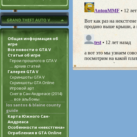
Общая информация об
игре
Все новости о GTA V
Статьи об игре
Герои прошлого в GTA V
… архив статей
Галерея GTA V
Скриншоты GTA V
Скриншоты GTA Online
Игровой арт
Снег в Сан-Андреасе (2014)
… все альбомы
los santos & blaine county
guide
Карта Южного Сан-
Андреаса
Особенности «некстгена»
Ограбления в GTA Online