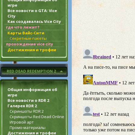
игре
Все новости о GTA: Vice
City
Как создавалась Vice City
где что лежит?
Карты Вайс-Сити
Секретные пакеты
прохождение vice city
Достижения и трофеи
Общая информация об
игре
Все новости о RDR 2
Галерея RDR 2
Скриншоты RDR 2
Скриншоты Red Dead Online
Игровой арт
Промо-материалы
Достижения и трофеи