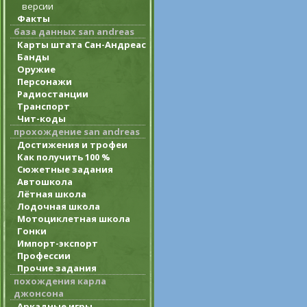
версии
Факты
база данных san andreas
Карты штата Сан-Андреас
Банды
Оружие
Персонажи
Радиостанции
Транспорт
Чит-коды
прохождение san andreas
Достижения и трофеи
Как получить 100 %
Сюжетные задания
Автошкола
Лётная школа
Лодочная школа
Мотоциклетная школа
Гонки
Импорт-экспорт
Профессии
Прочие задания
похождения карла
джонсона
Аркадные игры