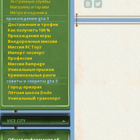
Экстренные службы
Магазины и гаражи
Метро и надземка
прохождение gta 3
Достижения и трофеи
Как получить 100 %
Прохождение игры
Внедорожные миссии
Миссии RC Toyz
Импорт-экспорт
Профессии
Миссии Rampage
Уникальные прыжки
Криминальные ранги
советы и секреты gta 3
Город-призрак
Лётная школа Dodo
Уникальный транспорт
Общая информация об