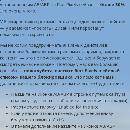
установленным AB/ABP на Riot Pixels сейчас —
более 30%
.
Это очень много.
У блокировщиков рекламы есть еще одно плохое свойство
— у вас может «поехать» дизайн или перестанут
показываться скриншоты.
Мы не хотим предпринимать активных действий в
отношении блокировщиков рекламы (например, закрывать
контент) — это не по-человечески. Однако и безучастно
смотреть никак не можем. Поэтому у нас к вам большая
просьба —
пожалуйста, внесите Riot Pixels в «белый
список» вашего блокировщика
. Это поможет нам и
дальше жить и развиваться, а вам ничего не будет стоить.
Нажмите на иконке AB/ABP в строке с путём к сайту (в
правом углу, слева от звёздочки занесения в закладки)
Разотметьте галочку "Enabled for this site"
Если у вас не открыта панель дополнений внизу
браузера, нажмите Ctrl+\
В панели дополнений нажмите на иконке AB/ABP