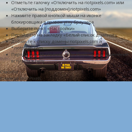
Отметьте галочку «Отключить на riotpixels.com» или
«Отключить на [поддомен].riotpixels.com»
Нажмите правой кнопкой мыши на иконке
блокировщика в правом углу браузера
Выберите пункт «Настройки»
Перейдите на закладку «Белый список доменов»
Добавьте к списку домены riotpixels.com и
*.riotpixels.com
Перезагрузите страницу Riot Pixels, чтобы изменения
вступили в силу
Спасибо!
Команда Riot Pixels.