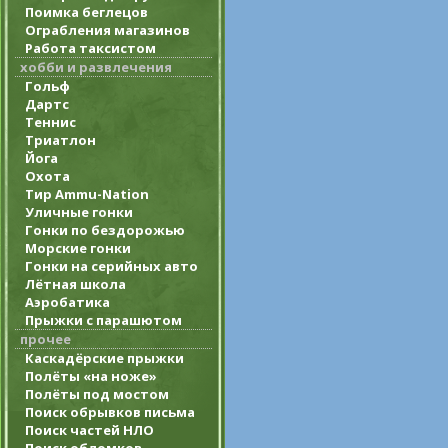
Поимка беглецов
Ограбления магазинов
Работа таксистом
хобби и развлечения
Гольф
Дартс
Теннис
Триатлон
Йога
Охота
Тир Ammu-Nation
Уличные гонки
Гонки по бездорожью
Морские гонки
Гонки на серийных авто
Лётная школа
Аэробатика
Прыжки с парашютом
прочее
Каскадёрские прыжки
Полёты «на ноже»
Полёты под мостом
Поиск обрывков письма
Поиск частей НЛО