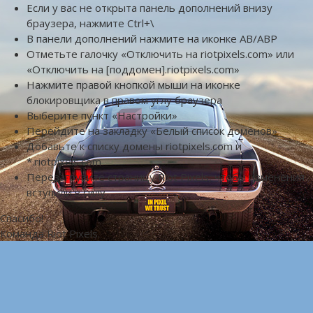
Если у вас не открыта панель дополнений внизу
браузера, нажмите Ctrl+\
В панели дополнений нажмите на иконке AB/ABP
Отметьте галочку «Отключить на riotpixels.com» или
«Отключить на [поддомен].riotpixels.com»
Нажмите правой кнопкой мыши на иконке
блокировщика в правом углу браузера
Выберите пункт «Настройки»
Перейдите на закладку «Белый список доменов»
Добавьте к списку домены riotpixels.com и
*.riotpixels.com
Перезагрузите страницу Riot Pixels, чтобы изменения
вступили в силу
Спасибо!
Команда Riot Pixels.