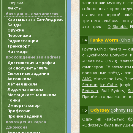
версии
записывали музыку в ст
Факты
собственные произведен
база данных san andreas
вышел их первый альб
Карты штата Сан-Андреас
третьего альбома, выпу
Банды
этот трек —
DJ Skribble
, 
Оружие
Персонажи
14
Funky Worm
(Ohio 
Радиостанции
Транспорт
Группа Ohio Players — о
Чит-коды
с
Джеймсом Брауном
прохождение san andreas
«Pleasure» (1973) явля
Достижения и трофеи
сэмплеров. Её элементы
Как получить 100 %
признанные звёзды рэп-
Сюжетные задания
Автошкола
AMG
, Above the Law, Bea
Лётная школа
Sermon
,
Ice Cube
, Jungle
Лодочная школа
Redman
, Ruff Ryders,
Sn
Мотоциклетная школа
Причём это далеко не по
Гонки
Импорт-экспорт
15
Odyssey
(Johnny Har
Профессии
Прочие задания
Один из «забытых бри
похождения карла
«Odyssey» была выпуще
джонсона
Аркадные игры