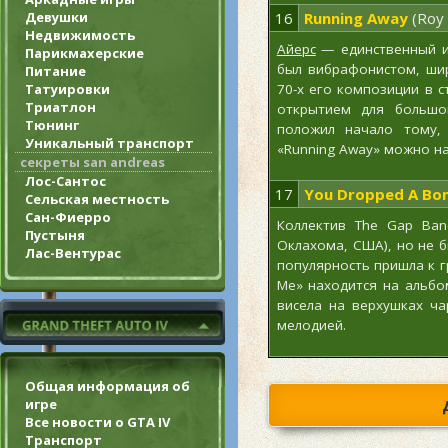
Девушки
16
Running Away
(Roy 
Недвижимость
Айерс
— единственный ис
Парикмахерские
был вибрафонистом, шир
Питание
Татуировки
70-х его композиции в 
Триатлон
открытием для большо
Тюнинг
положил начало тому, 
Уникальный транспорт
«Running Away» можно на
секреты san andreas
Лос-Сантос
17
You Dropped A Bo
Сельская местность
Сан-Фиерро
Коллектив The Gap Ban
Пустыня
Оклахома, США), но не 
Лас-Вентурас
популярность пришла к г
Me» находится на альбо
висела на верхушках ч
мелодией.
Общая информация об
игре
Все новости о GTA IV
Транспорт