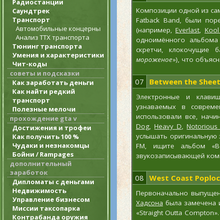
Радиостанции
Композиции одной из сам
Саундтрек
Транспорт
Fatback Band, были по
Автомобильные концерны
(например,
Everlast
,
Kool
Анализ ТТХ транспорта
одноимённого альбома 
Тюнинг транспорта
скретчи, клокочущие б
Умения и характеристики
мороженое
»), что объяс
Чит-коды
советы и подсказки
07
Between the Shee
Как заработать деньги
Как найти редкий
Электронные и клави
транспорт
узнаваемых в совреме
Полезные мелочи
использовали все, начин
прохождение gta v
Dog
,
Heavy D
,
Notorious
Достижения и трофеи
услышать оригинальную з
Как получить 100 %
Чудаки и незнакомцы
FM, ищите альбом «B
Бойни / Rampages
звукозаписывающей ко
дополнительный
заработок
08
West Coast Poplo
Дипломаты с деньгами
Недвижимость
Первоначально выпущен
Управление бизнесом
Хадсона
была замечена и
Миссии таксопарка
«Straight Outta Compton
Контрабанда оружия