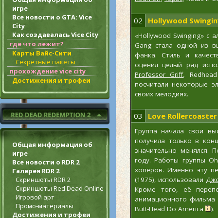
игре
Все новости о GTA: Vice
02
Hollywood Swingin
City
Как создавалась Vice City
«Hollywood Swinging» с а
где что лежит?
Gang стала одной из в
Карты Вайс-Сити
фанка. Стиль и качест
Секретные пакеты
оценил целый ряд испо
прохождение vice city
Professor Griff
, Redhead
Достижения и трофеи
посчитали некоторые э
своих мелодиях.
03
Love Rollercoaster
Группа начала свои выс
получила только в конц
Общая информация об
значительно менялся. 
игре
году. Работы группы Oh
Все новости о RDR 2
хоперов. Именно эту п
Галерея RDR 2
(1975), использовали
Джо
Скриншоты RDR 2
Скриншоты Red Dead Online
Кроме того, её перепе
Игровой арт
анимационного фильма «
Промо-материалы
Butt-Head Do America
).
Достижения и трофеи