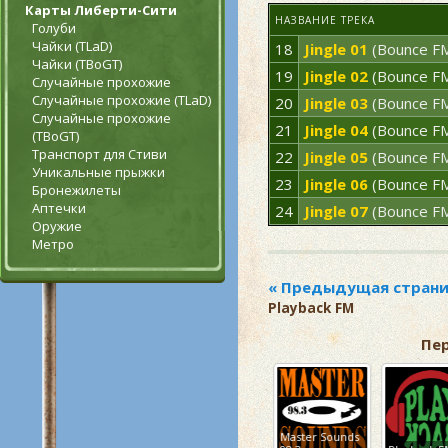
Карты Либерти-Сити
НАЗВАНИЕ ТРЕКА
Голуби
Чайки (TLaD)
18
Jingle 01
(Bounce F
Чайки (TBoGT)
19
Jingle 02
(Bounce F
Случайные прохожие
Случайные прохожие (TLaD)
20
Jingle 03
(Bounce F
Случайные прохожие
21
Jingle 04
(Bounce F
(TBoGT)
Транспорт для Стиви
22
Jingle 05
(Bounce F
Уникальные прыжки
23
Jingle 06
(Bounce F
Бронежилеты
Аптечки
24
Jingle 07
(Bounce F
Оружие
Метро
Playback FM
Пе
Radio Los
Master Sounds