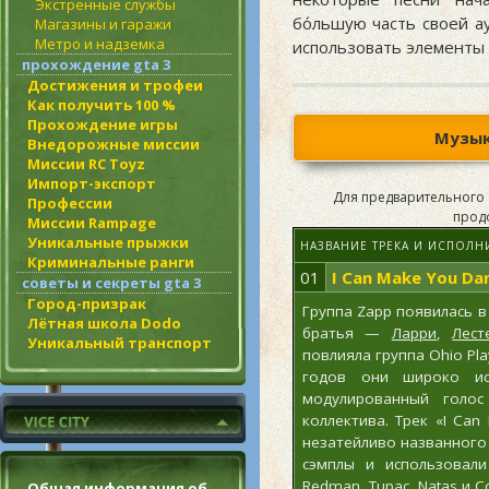
Экстренные службы
бо́льшую часть своей а
Магазины и гаражи
Метро и надземка
использовать элементы 
прохождение gta 3
Достижения и трофеи
Как получить 100 %
Прохождение игры
Музык
Внедорожные миссии
Миссии RC Toyz
Импорт-экспорт
Для предварительного 
Профессии
прод
Миссии Rampage
Уникальные прыжки
НАЗВАНИЕ ТРЕКА И ИСПОЛН
Криминальные ранги
01
I Can Make You Da
советы и секреты gta 3
Город-призрак
Группа Zapp появилась в
Лётная школа Dodo
братья —
Ларри
,
Лест
Уникальный транспорт
повлияла группа Ohio Pla
годов они широко ис
модулированный голо
коллектива. Трек «I Can
незатейливо названного «
сэмплы и использовал
Redman
,
Tupас
, Natas и 
Общая информация об