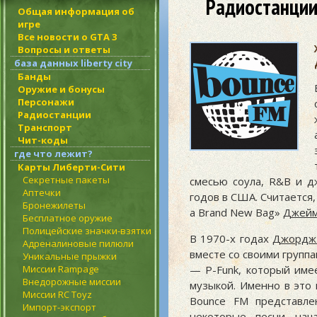
Радиостанции
Общая информация об
игре
Все новости о GTA 3
Вопросы и ответы
база данных liberty city
Банды
Оружие и бонусы
Персонажи
Радиостанции
Транспорт
Чит-коды
где что лежит?
Карты Либерти-Сити
Секретные пакеты
смесью соула, R&B и д
Аптечки
годов в США. Считается,
Бронежилеты
a Brand New Bag»
Джейм
Бесплатное оружие
Полицейские значки-взятки
В 1970-х годах
Джордж
Адреналиновые пилюли
вместе со своими группа
Уникальные прыжки
— P-Funk, который име
Миссии Rampage
Внедорожные миссии
музыкой. Именно в это 
Миссии RC Toyz
Bounce FM представле
Импорт-экспорт
некоторые песни нача