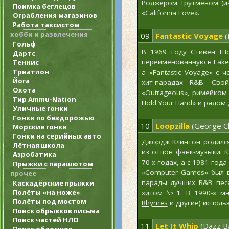
Роджером Трутменом
(и
Поимка беглецов
«California Love».
Ограбления магазинов
Работа таксистом
хобби и развлечения
09
Fantastic Voyage
(
Гольф
В 1969 году
Стивен Ш
Дартс
переименованную в Lakesid
Теннис
Триатлон
а «Fantastic Voyage» с
Йога
хит-парадах R&B. Свой
Охота
«Outrageous», римейком
Тир Ammu-Nation
Hold Your Hand» и рядом
Уличные гонки
Гонки по бездорожью
10
Loopzilla
(George Cl
Морские гонки
Гонки на серийных авто
Джордж Клинтон
родился
Лётная школа
из отцов фанк-музыки.
К
Аэробатика
70-х годах, а с 1981 год
Прыжки с парашютом
«Computer Games» был вы
прочее
парады лучших R&B песе
Каскадёрские прыжки
Полёты «на ноже»
хитом
№ 1
. В 1990-х м
Полёты под мостом
Rhymes
и другие) исполь
Поиск обрывков письма
Поиск частей НЛО
11
Let It Whip
(Dazz B