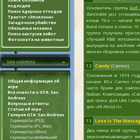
Поиск обломков
подлодки
Основатель группы
Боб 
Поиск ядерных отходов
danceable jazz («танцев
Трактат «Эпсилона»
конце 70-х — начале 80
Загадочное убийство
Band попала в список 10 
Обезьянья мозаика
группа получила прест
Поиск кактусов пейот
«Лучший R&B исполните
Фотоохота на животных
выпущена на альбоме «Ke
многих сборниках коллек
12
Candy
(Cameo)
Основанная в 1974 го
Общая информация об
начале 80-х Cameo ста
игре
часто брали для сэмпл
Все новости о GTA: San
Nubian. Композицию «Can
Andreas
для трека «Just Like Cand
Вопросы и ответы
для «All About U».
Статьи об игре
Галерея GTA: San Andreas
Скриншоты (PS2)
13
Love Is The Messa
Скриншоты (PC, Mac)
Два члена этой группы,
Скриншоты (Xbox)
звукозаписывающего л
Скриншоты мобильной