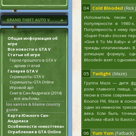
04
Cold Blooded
(Rick
Исполнитель песен в 
популярности в 1980-х
Популярность к нему при
«Super Freak» (позже пе
Общая информация об
«Give It To Me Baby» и «
игре
трижды «платиновым». 
Все новости о GTA V
успешную формулу, одн
Статьи об игре
Blooded» взят с одноимё
Герои прошлого в GTA V
… архив статей
Галерея GTA V
05
Twilight
(Maze)
Скриншоты GTA V
Скриншоты GTA Online
Группа Maze — дитя
Фр
Игровой арт
роли главного певца, 
Снег в Сан-Андреасе (2014)
песни в стиле современн
… все альбомы
Bounce FM, Maze в осно
los santos & blaine county
один из немногих треков
guide
века. Если быть точным
Карта Южного Сан-
альбома «Back to Basics».
Андреаса
Особенности «некстгена»
Ограбления в GTA Online
06
Yum Yum
(Fatback)