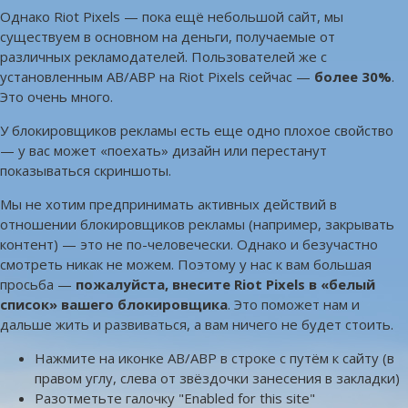
Однако Riot Pixels — пока ещё небольшой сайт, мы
существуем в основном на деньги, получаемые от
различных рекламодателей. Пользователей же с
установленным AB/ABP на Riot Pixels сейчас —
более 30%
.
Это очень много.
У блокировщиков рекламы есть еще одно плохое свойство
— у вас может «поехать» дизайн или перестанут
показываться скриншоты.
Мы не хотим предпринимать активных действий в
отношении блокировщиков рекламы (например, закрывать
контент) — это не по-человечески. Однако и безучастно
смотреть никак не можем. Поэтому у нас к вам большая
просьба —
пожалуйста, внесите Riot Pixels в «белый
список» вашего блокировщика
. Это поможет нам и
дальше жить и развиваться, а вам ничего не будет стоить.
Нажмите на иконке AB/ABP в строке с путём к сайту (в
правом углу, слева от звёздочки занесения в закладки)
Разотметьте галочку "Enabled for this site"