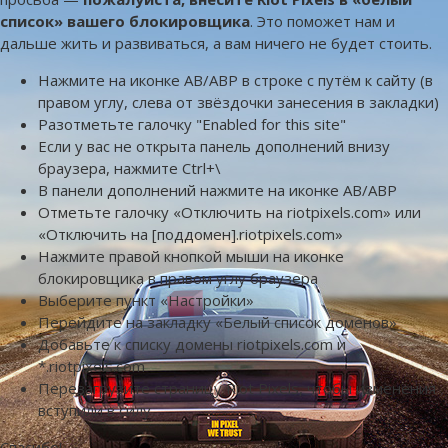
список» вашего блокировщика
. Это поможет нам и
дальше жить и развиваться, а вам ничего не будет стоить.
Нажмите на иконке AB/ABP в строке с путём к сайту (в
правом углу, слева от звёздочки занесения в закладки)
Разотметьте галочку "Enabled for this site"
Если у вас не открыта панель дополнений внизу
браузера, нажмите Ctrl+\
В панели дополнений нажмите на иконке AB/ABP
Отметьте галочку «Отключить на riotpixels.com» или
«Отключить на [поддомен].riotpixels.com»
Нажмите правой кнопкой мыши на иконке
блокировщика в правом углу браузера
Выберите пункт «Настройки»
Перейдите на закладку «Белый список доменов»
Добавьте к списку домены riotpixels.com и
*.riotpixels.com
Перезагрузите страницу Riot Pixels, чтобы изменения
вступили в силу
Спасибо!