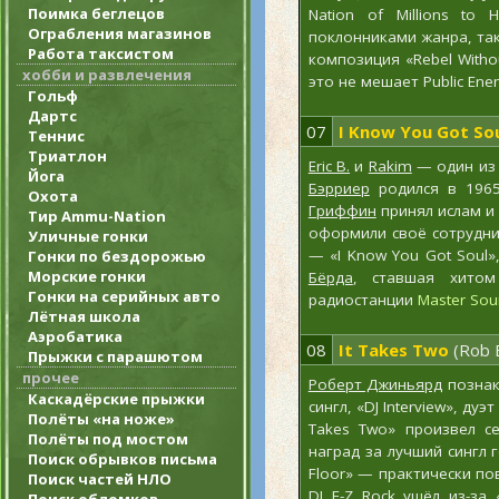
Поимка беглецов
Nation of Millions to
Ограбления магазинов
поклонниками жанра, так
Работа таксистом
композиция «Rebel Witho
хобби и развлечения
это не мешает Public En
Гольф
Дартс
07
I Know You Got So
Теннис
Триатлон
Eric B.
и
Rakim
— один из 
Йога
Бэрриер
родился в 196
Охота
Гриффин
принял ислам и
Тир Ammu-Nation
оформили своё сотрудни
Уличные гонки
— «I Know You Got Soul
Гонки по бездорожью
Морские гонки
Бёрда
, ставшая хито
Гонки на серийных авто
радиостанции
Master Sou
Лётная школа
Аэробатика
08
It Takes Two
(Rob B
Прыжки с парашютом
прочее
Роберт Джиньярд
познак
Каскадёрские прыжки
сингл, «DJ Interview», ду
Полёты «на ноже»
Takes Two» произвел се
Полёты под мостом
наград за лучший сингл 
Поиск обрывков письма
Floor» — практически по
Поиск частей НЛО
DJ E-Z Rock
ушёл из-за 