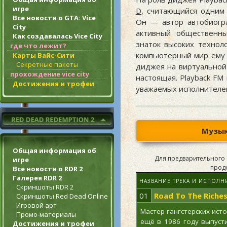
игре
D
, считающийся одним 
Все новости о GTA: Vice
Он — автор автобиогра
City
активный общественны
Как создавалась Vice City
знаток высоких технол
где что лежит?
компьютерный мир ему б
Карты Вайс-Сити
Секретные пакеты
диджея на виртуальной
прохождение vice city
настоящая. Playback FM
Достижения и трофеи
уважаемых исполнителей
Музык
Общая информация об
Для предварительного 
игре
прод
Все новости о RDR 2
Галерея RDR 2
НАЗВАНИЕ ТРЕКА И ИСПОЛН
Скриншоты RDR 2
01
Road To The Riche
Скриншоты Red Dead Online
Игровой арт
Мастер гангстерских ист
Промо-материалы
ещё в 1986 году выпуст
Достижения и трофеи