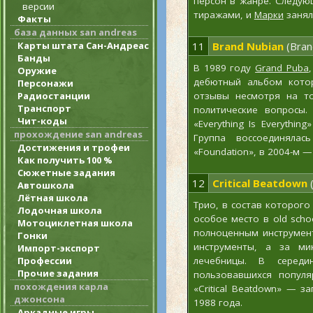
персон в жанре. Следу
версии
тиражами, и
Марки
занял
Факты
база данных san andreas
Карты штата Сан-Андреас
11
Brand Nubian
(Bran
Банды
В 1989 году
Grand Puba
Оружие
дебютный альбом котор
Персонажи
Радиостанции
отзывы несмотря на то
Транспорт
политические вопросы.
Чит-коды
«Everything Is Everythi
прохождение san andreas
Группа воссоединяла
Достижения и трофеи
«Foundation», в 2004-м — д
Как получить 100 %
Сюжетные задания
12
Critical Beatdown
(
Автошкола
Лётная школа
Трио, в состав которог
Лодочная школа
особое место в old scho
Мотоциклетная школа
полноценным инструмен
Гонки
инструменты, а за ми
Импорт-экспорт
Профессии
лечебницы. В середи
Прочие задания
пользовавшихся популя
похождения карла
«Critical Beatdown» — 
джонсона
1988 года.
Аркадные игры