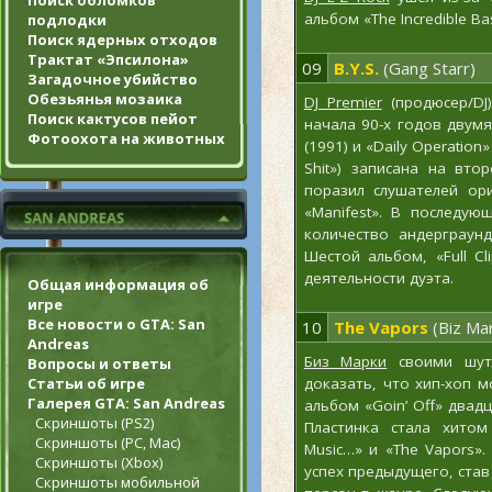
Поиск обломков
альбом «The Incredible B
подлодки
Поиск ядерных отходов
Трактат «Эпсилона»
09
B.Y.S.
(Gang Starr)
Загадочное убийство
Обезьянья мозаика
DJ Premier
(продюсер/DJ
Поиск кактусов пейот
начала 90-х годов двумя
Фотоохота на животных
(1991) и «Daily Operation
Shit») записана на вто
поразил слушателей ор
«Manifest». В последу
количество андерграунд
Шестой альбом, «Full C
деятельности дуэта.
Общая информация об
игре
Все новости о GTA: San
10
The Vapors
(Biz Mar
Andreas
Биз Марки
своими шутл
Вопросы и ответы
Статьи об игре
доказать, что хип-хоп 
Галерея GTA: San Andreas
альбом «Goin’ Off» двад
Скриншоты (PS2)
Пластинка стала хитом 
Скриншоты (PC, Mac)
Music…» и «The Vapors».
Скриншоты (Xbox)
успех предыдущего, став
Скриншоты мобильной