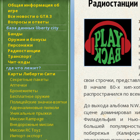
Радиостанции 
Общая информация об
игре
Все новости о GTA 3
Вопросы и ответы
база данных liberty city
Банды
Оружие и бонусы
Персонажи
Радиостанции
Транспорт
Чит-коды
где что лежит?
Карты Либерти-Сити
Секретные пакеты
свои строчки, представл
Аптечки
В начале 80-х хип-х
Бронежилеты
распространился по всем
Бесплатное оружие
Полицейские значки-взятки
До выхода альбома N.W.A
Адреналиновые пилюли
сцене доминировал хи
Уникальные прыжки
Филадельфия и Нью-Д
Миссии Rampage
Внедорожные миссии
большей популярност
Миссии RC Toyz
побережья (Калиф
Импорт-экспорт
звукозаписывающими к