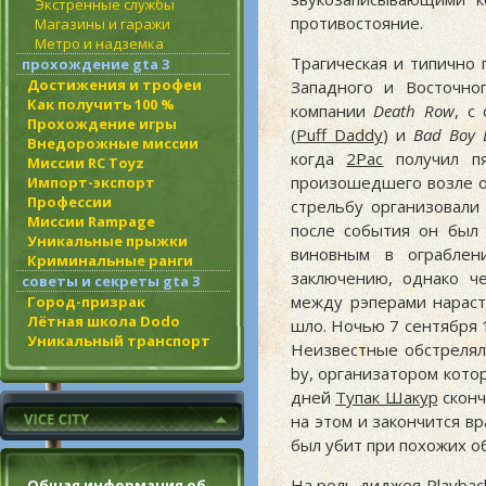
Экстренные службы
противостояние.
Магазины и гаражи
Метро и надземка
Трагическая и типично 
прохождение gta 3
Достижения и трофеи
Западного и Восточн
Как получить 100 %
компании
Death Row
, с
Прохождение игры
(
Puff Daddy
) и
Bad Boy 
Внедорожные миссии
когда
2Pac
получил пя
Миссии RC Toyz
произошедшего возле од
Импорт-экспорт
Профессии
стрельбу организовал
Миссии Rampage
после события он был
Уникальные прыжки
виновным в ограблен
Криминальные ранги
заключению, однако ч
советы и секреты gta 3
между рэперами нараст
Город-призрак
Лётная школа Dodo
шло. Ночью 7 сентября 
Уникальный транспорт
Неизвестные обстреляли
by, организатором кото
дней
Тупак Шакур
сконч
на этом и закончится в
был убит при похожих о
На роль диджея Playbac
Общая информация об