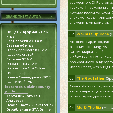
совместно с
DJ Polo
он з
треком. К сожалению, 
коммерческим успехом.
знакомо среди хип-хоп
знаменитыми коллегами.
Общая информация об
02
Warm It Up Kane
(B
игре
Все новости о GTA V
Антонио Гарди
родился 
Статьи об игре
акроним от «King Asiati
Герои прошлого в GTA V
Бизом Марки
, и оба пе
… архив статей
Дебютный сингл «Raw»
Галерея GTA V
музыкального андерграу
Скриншоты GTA V
исполнителя, «It’s A Big 
Скриншоты GTA Online
Игровой арт
Снег в Сан-Андреасе (2014)
03
The Godfather
(Spo
… все альбомы
Спуни Джи
стал одним и
los santos & blaine county
guide
этом жанре ещё в конце 
Карта Южного Сан-
Jam» и серию других ком
Андреаса
Особенности «некстгена»
04
Me & The Biz
(Masta
Ограбления в GTA Online