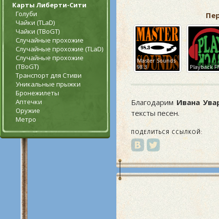
Карты Либерти-Сити
Голуби
Пе
Чайки (TLaD)
Чайки (TBoGT)
Случайные прохожие
Случайные прохожие (TLaD)
Случайные прохожие
Radio Los
Master Sounds
(TBoGT)
SF-UR
Santos
98.3
Playback 
Транспорт для Стиви
Уникальные прыжки
Бронежилеты
Аптечки
Благодарим
Ивана Ува
Оружие
тексты песен.
Метро
ПОДЕЛИТЬСЯ ССЫЛКОЙ: