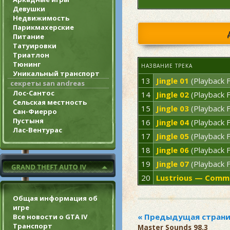
Девушки
Недвижимость
Парикмахерские
Питание
Татуировки
Триатлон
Тюнинг
НАЗВАНИЕ ТРЕКА
Уникальный транспорт
13
Jingle 01
(Playback 
секреты san andreas
Лос-Сантос
14
Jingle 02
(Playback 
Сельская местность
15
Jingle 03
(Playback 
Сан-Фиерро
Пустыня
16
Jingle 04
(Playback 
Лас-Вентурас
17
Jingle 05
(Playback 
18
Jingle 06
(Playback 
19
Jingle 07
(Playback 
20
Lustrious — Comme
Общая информация об
игре
Все новости о GTA IV
Транспорт
Master Sounds 98.3