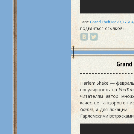
Теги:
Grand Theft Movie
,
GTA 4
ПОДЕЛИТЬСЯ ССЫЛКОЙ:
Grand 
Harlem Shake — феврал
популярность на
YouTub
читателям автор множ
качестве танцоров он и
Games
, а для локации 
Гарлемскими встрясками