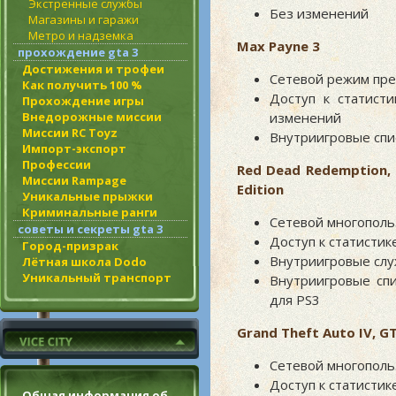
Экстренные службы
Без изменений
Магазины и гаражи
Метро и надземка
Max Payne 3
прохождение gta 3
Достижения и трофеи
Сетевой режим пре
Как получить 100 %
Доступ к статисти
Прохождение игры
Внедорожные миссии
изменений
Миссии RC Toyz
Внутриигровые спи
Импорт-экспорт
Профессии
Red Dead Redemption, 
Миссии Rampage
Edition
Уникальные прыжки
Криминальные ранги
Сетевой многополь
советы и секреты gta 3
Доступ к статистике
Город-призрак
Внутриигровые служ
Лётная школа Dodo
Уникальный транспорт
Внутриигровые спи
для PS3
Grand Theft Auto IV, GT
Сетевой многополь
Доступ к статистике
Общая информация об