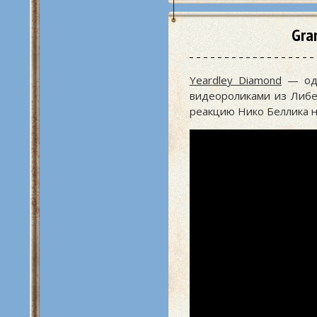
Gra
Yeardley Diamond
— оди
видеороликами из Либе
реакцию Нико Беллика 