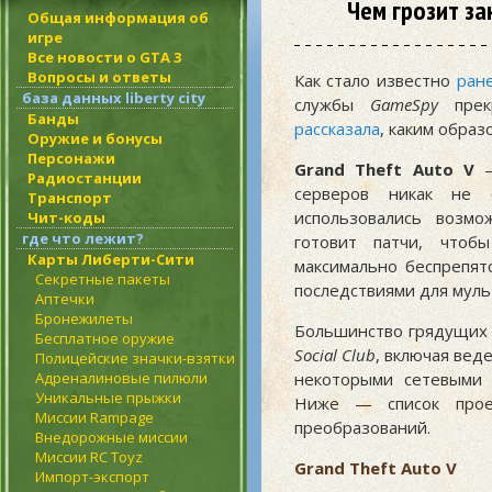
Чем грозит за
Общая информация об
игре
Все новости о GTA 3
Вопросы и ответы
Как стало известно
ран
база данных liberty city
службы
GameSpy
прек
Банды
рассказала
, каким образ
Оружие и бонусы
Персонажи
Grand Theft Auto V
—
Радиостанции
серверов никак не 
Транспорт
использовались возм
Чит-коды
где что лежит?
готовит патчи, чтоб
Карты Либерти-Сити
максимально беспрепят
Секретные пакеты
последствиями для муль
Аптечки
Бронежилеты
Большинство грядущих
Бесплатное оружие
Social Club
, включая вед
Полицейские значки-взятки
Адреналиновые пилюли
некоторыми сетевыми 
Уникальные прыжки
Ниже — список прое
Миссии Rampage
преобразований.
Внедорожные миссии
Миссии RC Toyz
Grand Theft Auto V
Импорт-экспорт