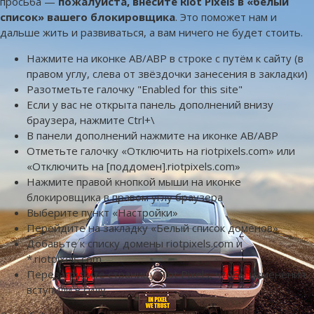
просьба —
пожалуйста, внесите Riot Pixels в «белый
список» вашего блокировщика
. Это поможет нам и
дальше жить и развиваться, а вам ничего не будет стоить.
Нажмите на иконке AB/ABP в строке с путём к сайту (в
правом углу, слева от звёздочки занесения в закладки)
Разотметьте галочку "Enabled for this site"
Если у вас не открыта панель дополнений внизу
браузера, нажмите Ctrl+\
В панели дополнений нажмите на иконке AB/ABP
Отметьте галочку «Отключить на riotpixels.com» или
«Отключить на [поддомен].riotpixels.com»
Нажмите правой кнопкой мыши на иконке
блокировщика в правом углу браузера
Выберите пункт «Настройки»
Перейдите на закладку «Белый список доменов»
Добавьте к списку домены riotpixels.com и
*.riotpixels.com
Перезагрузите страницу Riot Pixels, чтобы изменения
вступили в силу