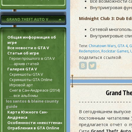
Все возможности са
Внутриигровая функ
Midnight Club 3: Dub Ed
Сетевой многополь
Внутриигровые спи
Общая информация об
игре
Теги:
Chinatown Wars
,
GTA 4
,
G
Все новости о GTA V
Redemption
,
Rockstar Games
,
Статьи об игре
Герои прошлого в GTA V
ПОДЕЛИТЬСЯ ССЫЛКОЙ:
… архив статей
Галерея GTA V
Скриншоты GTA V
Скриншоты GTA Online
Игровой арт
Снег в Сан-Андреасе (2014)
Grand The
… все альбомы
los santos & blaine county
guide
В сегодняшнем выпуске
Карта Южного Сан-
Андреаса
постоянным читателям
Особенности «некстгена»
предлагается отчёт о 
Ограбления в GTA Online
Сити
Grand Theft Auto