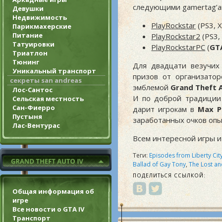
следующими gamertag’ам
Девушки
Недвижимость
PlayRockstar
(PS3, 
Парикмахерские
Питание
PlayRockstar2
(PS3,
Татуировки
PlayRockstarPC
(
GT
Триатлон
Тюнинг
Для двадцати везучих
Уникальный транспорт
призов от организатор
секреты san andreas
эмблемой
Grand Theft 
Лос-Сантос
И по доброй традиции
Сельская местность
Сан-Фиерро
дарит игрокам в
Max P
Пустыня
заработанных очков опы
Лас-Вентурас
Всем интересной игры и
Теги:
Episodes from Liberty Cit
Ballad of Gay Tony
,
The Lost a
ПОДЕЛИТЬСЯ ССЫЛКОЙ:
Общая информация об
игре
Все новости о GTA IV
Транспорт