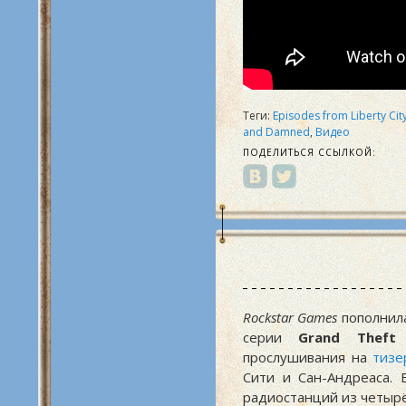
Теги:
Episodes from Liberty Cit
and Damned
,
Видео
ПОДЕЛИТЬСЯ ССЫЛКОЙ:
Rockstar Games
пополнила
серии
Grand Theft
прослушивания на
тизе
Сити и Сан-Андреаса.
радиостанций из четырё