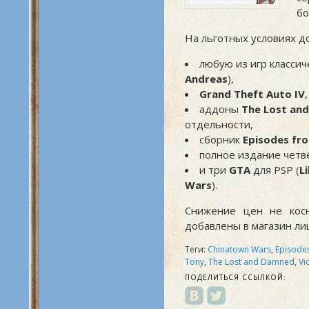
б
На льготных условиях д
любую из игр классич
Andreas
),
Grand Theft Auto IV
,
аддоны
The Lost an
отдельности,
сборник
Episodes fro
полное издание четв
и три
GTA
для PSP (
L
Wars
).
Снижение цен не косн
добавлены в магазин л
Теги:
Chinatown Wars
,
Episodes
Tony
,
The Lost and Damned
,
Vi
ПОДЕЛИТЬСЯ ССЫЛКОЙ: