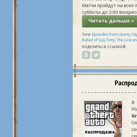
Матчи пройдут на всех п
субботы до 2:00 воскрес
Читать дальше »
Теги:
Episodes from Liberty Cit
Ballad of Gay Tony
,
The Lost a
ПОДЕЛИТЬСЯ ССЫЛКОЙ:
Распрод
В
Pl
Gr
Ск
со
се