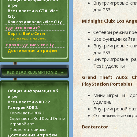
Внутриигровые спи
игре
для PS3
Все новости о GTA: Vice
City
Midnight Club: Los Ange
Как создавалась Vice City
где что лежит?
Сетевой режим пре
Карты Вайс-Сити
Все функции сайта 
Секретные пакеты
прохождение vice city
Внутриигровые спи
Достижения и трофеи
для PS3
Внутриигровые ра
Test: удалены
Grand Theft Auto: C
PlayStation Portable)
Общая информация об
Мини-игры и допо
игре
удалены
Все новости о RDR 2
Галерея RDR 2
Внутриигровой разб
Скриншоты RDR 2
Отслеживание игров
Скриншоты Red Dead Online
Игровой арт
Beaterator
Промо-материалы
Достижения и трофеи