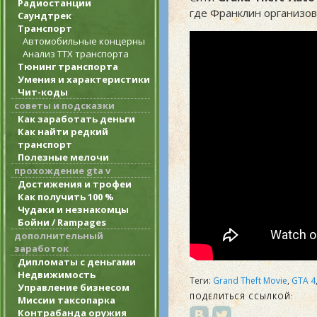
Радиостанции
где Франклин организов
Саундтрек
Транспорт
Автомобильные концерны
Анализ ТТХ транспорта
Тюнинг транспорта
Умения и характеристики
Чит-коды
советы и подсказки
Как заработать деньги
Как найти редкий
транспорт
Полезные мелочи
прохождение gta v
Достижения и трофеи
Как получить 100 %
Чудаки и незнакомцы
Бойни / Rampages
дополнительный
заработок
Дипломаты с деньгами
Недвижимость
Теги:
Grand Theft Movie
,
GTA 4
Управление бизнесом
ПОДЕЛИТЬСЯ ССЫЛКОЙ:
Миссии таксопарка
Контрабанда оружия