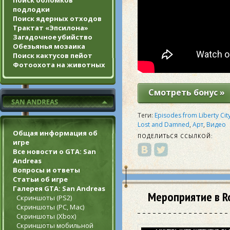
Поиск обломков
подлодки
Поиск ядерных отходов
Трактат «Эпсилона»
Загадочное убийство
Обезьянья мозаика
Поиск кактусов пейот
Фотоохота на животных
Смотреть бонус »
Теги:
Episodes from Liberty Cit
Lost and Damned
,
Арт
,
Видео
Общая информация об
ПОДЕЛИТЬСЯ ССЫЛКОЙ:
игре
Все новости о GTA: San
Andreas
Вопросы и ответы
Статьи об игре
Галерея GTA: San Andreas
Мероприятие в Ro
Скриншоты (PS2)
Скриншоты (PC, Mac)
Скриншоты (Xbox)
Скриншоты мобильной