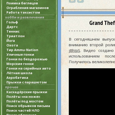
Поимка беглецов
Ограбления магазинов
Работа таксистом
хобби и развлечения
Grand Thef
Гольф
Дартс
Теннис
Триатлон
В сегодняшнем выпуск
Йога
вниманию второй ролик
Охота
Тир Ammu-Nation
jBhIpS
. Видео создано
Уличные гонки
использованием посл
Гонки по бездорожью
Получилось великолепно
Морские гонки
Гонки на серийных авто
Лётная школа
Аэробатика
Прыжки с парашютом
прочее
Каскадёрские прыжки
Полёты «на ноже»
Полёты под мостом
Поиск обрывков письма
Поиск частей НЛО