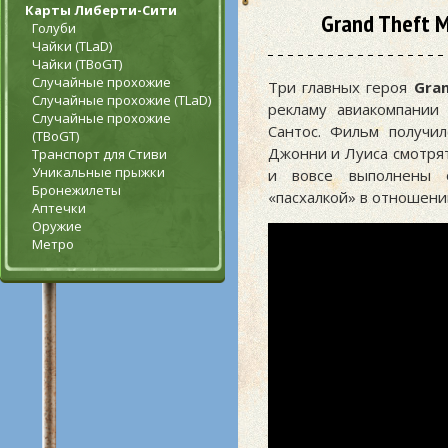
Карты Либерти-Сити
Grand Theft M
Голуби
Чайки (TLaD)
Чайки (TBoGT)
Случайные прохожие
Три главных героя
Gran
Случайные прохожие (TLaD)
рекламу авиакомпании
Случайные прохожие
Сантос. Фильм получи
(TBoGT)
Джонни и Луиса смотрят
Транспорт для Стиви
Уникальные прыжки
и вовсе выполнены 
Бронежилеты
«пасхалкой» в отношен
Аптечки
Оружие
Метро