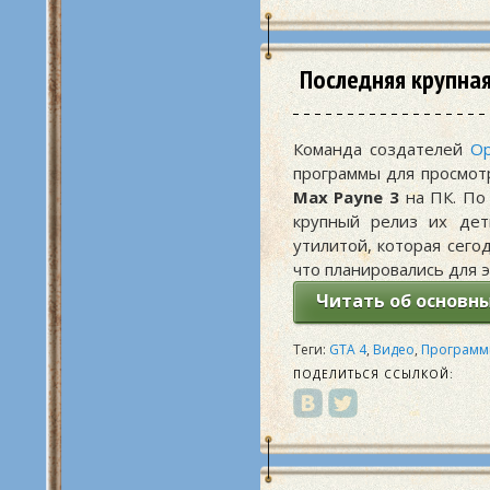
Последняя крупная
Команда создателей
Op
программы для просмот
Max Payne 3
на ПК. По
крупный релиз их д
утилитой, которая сего
что планировались для э
Читать об основны
Теги:
GTA 4
,
Видео
,
Программ
ПОДЕЛИТЬСЯ ССЫЛКОЙ: