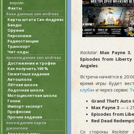
версии
Факты
база данных san andreas
Карты штата Сан-Андреас
Банды
Оружие
Персонажи
Радиостанции
Транспорт
Чит-коды
Rockstar
:
Max Payne 3
,
прохождение san andreas
Episodes from Liberty 
Достижения и трофеи
Angeles
.
Как получить 100 %
Сюжетные задания
Встреча начнётся в 20:0
Автошкола
время игры будет вест
Лётная школа
клуба
» и через сервис
Tw
Лодочная школа
Мотоциклетная школа
Grand Theft Auto 
Гонки
Импорт-экспорт
Max Payne 3
— с 21
Профессии
Episodes from Libe
Прочие задания
Red Dead Redempt
похождения карла
джонсона
Со стороны
Rockstar 
Аркадные игры