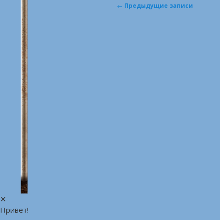
Навигация
←
Предыдущие записи
по
записям
✕
Привет!