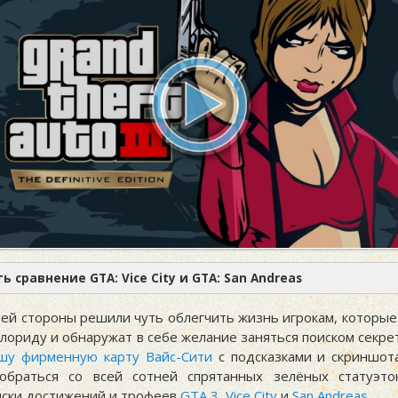
ь сравнение GTA: Vice City и GTA: San Andreas
оей стороны решили чуть облегчить жизнь игрокам, которые
лориду и обнаружат в себе желание заняться поиском секре
шу фирменную карту Вайс-Сити
с подсказками и скриншот
зобраться со всей сотней спрятанных зелёных статуэто
иски достижений и трофеев
GTA 3
,
Vice City
и
San Andreas
.