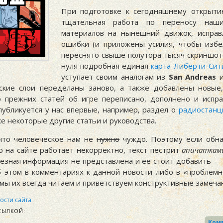
При подготовке к сегодняшнему открыти
тщательная работа по переносу наш
материалов на нынешний движок, исправ
ошибки (и приложены усилия, чтобы избе
переснято свыше полутора тысяч скриншото
нуля подробная единая
карта Либерти-Сит
уступает своим аналогам из
San Andreas
ские слои переделаны заново, а также добавлены новые
 прежних статей об игре переписано, дополнено и испра
публикуется у нас впервые, например, раздел о
радиостанц
кже некоторые другие статьи и руководства.
что человеческое нам не
нужно
чуждо. Поэтому если обн
о на сайте работает некорректно, текст пестрит
апичаткам
лезная информация не представлена и её стоит добавить — 
 этом в комментариях к данной новости либо в «проблемн
 мы их всегда читаем и приветствуем конструктивные замеча
ости сайта
СЫЛКОЙ: