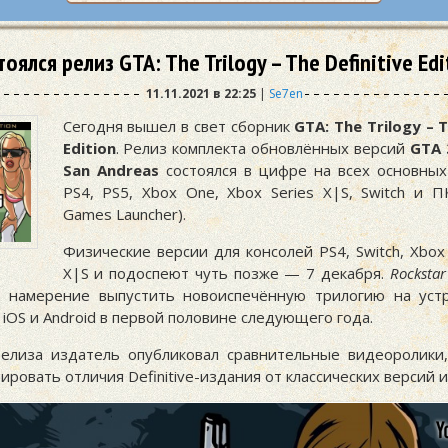
тоялся релиз GTA: The Trilogy – The Definitive Edi
11.11.2021 в 22:25
|
Se7en
Сегодня вышел в свет сборник
GTA: The Trilogy – T
Edition
. Релиз комплекта обновлённых версий
GTA 
San Andreas
состоялся в цифре на всех основных
PS4, PS5, Xbox One, Xbox Series X|S, Switch и ПК
Games Launcher).
Физические версии для консолей PS4, Switch, Xbox
X|S и подоспеют чуть позже — 7 декабря.
Rocksta
 намерение выпустить новоиспечённую трилогию на уст
iOS и Android в первой половине следующего года.
елиза издатель опубликовал сравнительные видеоролики
ровать отличия Definitive-издания от классических версий и