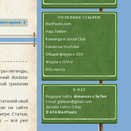
ПОЛЕЗНЫЕ ССЫЛКИ
4
RiotPixels.com
Наш Twitter
Команда в Social Club
Канал на YouTube
Общий форум о GTA
Форум о GTA V
RSS-лента
ры-легенды,
ений.
Rockstar
кой трилогии
О НАС
Ведущие сайта:
dimassss
и
Se7en
тателей свой
E-mail:
gtateam@gmail.com
Дизайн сайта:
G-Ray
ли на сайте
© GTA RiotPixels
гре. Статьи,
 п. — всё уже