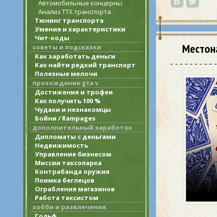
Автомобильные концерны
Анализ ТТХ транспорта
Тюнинг транспорта
Умения и характеристики
Чит-коды
Местон
советы и подсказки
Как заработать деньги
Как найти редкий транспорт
Полезные мелочи
прохождение gta v
Достижения и трофеи
Как получить 100 %
Чудаки и незнакомцы
Бойни / Rampages
дополнительный заработок
Дипломаты с деньгами
Недвижимость
Управление бизнесом
Миссии таксопарка
Контрабанда оружия
Поимка беглецов
Ограбления магазинов
Работа таксистом
хобби и развлечения
Гольф