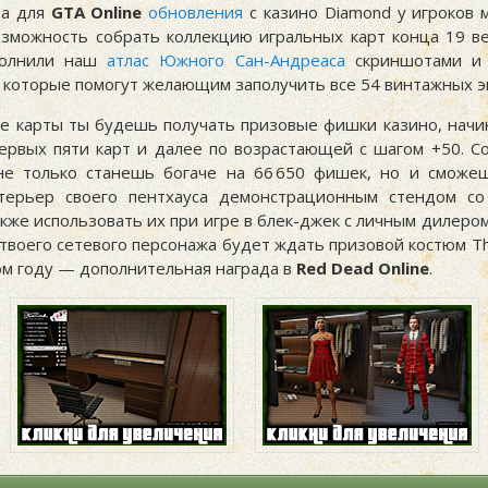
да для
GTA Online
обновления
с казино Diamond у игроков 
озможность собрать коллекцию игральных карт конца 19 век
полнили наш
атлас Южного Сан-Андреаса
скриншотами и
, которые помогут желающим заполучить все 54 винтажных э
е карты ты будешь получать призовые фишки казино, начин
ервых пяти карт и далее по возрастающей с шагом +50. С
не только станешь богаче на 66 650 фишек, но и сможе
нтерьер своего пентхауса демонстрационным стендом со
акже использовать их при игре в блек-джек с личным дилером
твоего сетевого персонажа будет ждать призовой костюм The
том году — дополнительная награда в
Red Dead Online
.