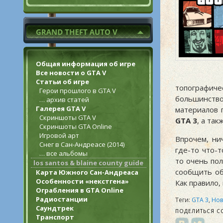
Общая информация об игре
Все новости о GTA V
Статьи об игре
топографиче
Герои прошлого в GTA V
большинство
… архив статей
Галерея GTA V
материалов 
Скриншоты GTA V
GTA 3
, а та
Скриншоты GTA Online
Игровой арт
Впрочем, ни
Снег в Сан-Андреасе (2014)
где-то что-т
… все альбомы
то очень по
los santos & blaine county guide
сообщить об
Карта Южного Сан-Андреаса
Особенности «некстгена»
Как правило,
Ограбления в GTA Online
Радиостанции
Теги:
GTA 3
,
Нов
Саундтрек
ПОДЕЛИТЬСЯ С
Транспорт