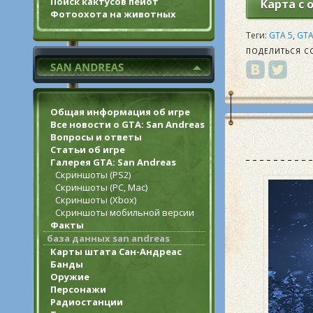
Поиск кактусов пейот
Карта с 
Фотоохота на животных
Теги:
GTA 5
,
GTA
ПОДЕЛИТЬСЯ С
Общая информация об игре
Все новости о GTA: San Andreas
Вопросы и ответы
Статьи об игре
Галерея GTA: San Andreas
Скриншоты (PS2)
Скриншоты (PC, Mac)
Скриншоты (Xbox)
Скриншоты мобильной версии
Факты
база данных san andreas
Карты штата Сан-Андреас
Банды
Оружие
Персонажи
Радиостанции