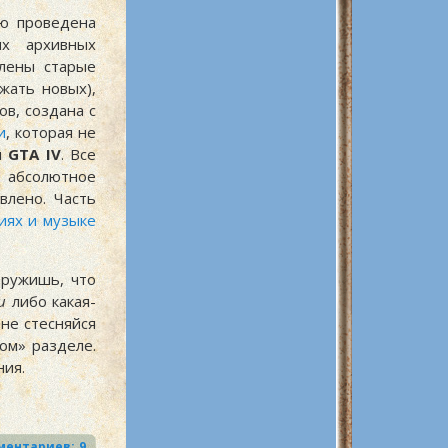
ю проведена
их архивных
лены старые
жать новых),
в, создана с
и
, которая не
и
GTA IV
. Все
, абсолютное
влено. Часть
иях и музыке
аружишь, что
и
либо какая-
не стесняйся
ом» разделе.
ния.
9