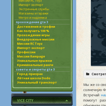
Миссии RC Toyz
Импорт-экспорт
Экстренные службы
Магазины и гаражи
Метро и надземка
прохождение gta 3
Достижения и трофеи
Как получить 100 %
Прохождение игры
Внедорожные миссии
Миссии RC Toyz
Импорт-экспорт
Профессии
Миссии Rampage
Уникальные прыжки
Криминальные ранги
советы и секреты gta 3
Город-призрак
Смотрет
Лётная школа Dodo
Уникальный транспорт
Мы же со св
солнечную Ф
Встречай
на
помогут ра
обновили сп