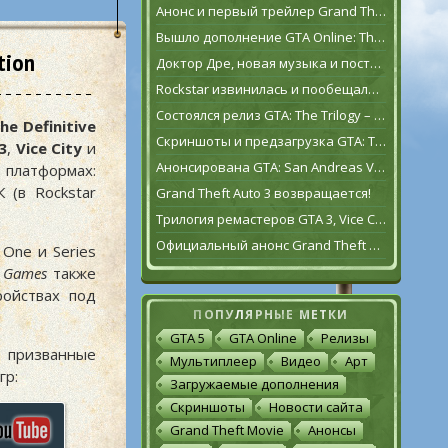
Анонс и первый трейлер Grand Theft Auto VI
Вышло дополнение GTA Online: The Contract
tion
Доктор Дре, новая музыка и постаревший Франклин Клинтон в дополнении GTA Online: The Contract
Rockstar извинилась и пообещала исправить GTA: The Trilogy – The Definitive Edition [обновлено]
Состоялся релиз GTA: The Trilogy – The Definitive Edition
he Definitive
Скриншоты и предзагрузка GTA: The Trilogy – The Definitive Edition
3
,
Vice City
и
Анонсирована GTA: San Andreas VR для Oculus Quest 2
 платформах:
 (в Rockstar
Grand Theft Auto 3 возвращается!
Трилогия ремастеров GTA 3, Vice City и San Andreas выйдет 11 ноября
Официальный анонс Grand Theft Auto: The Trilogy – The Definitive Edition
 One и Series
r Games
также
ройствах под
ПОПУЛЯРНЫЕ МЕТКИ
GTA 5
GTA Online
Релизы
, призванные
Мультиплеер
Видео
Арт
гр:
Загружаемые дополнения
Скриншоты
Новости сайта
Grand Theft Movie
Анонсы