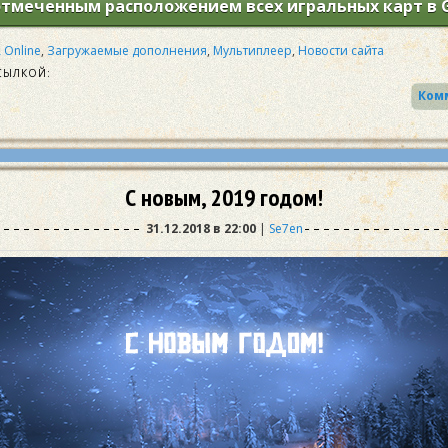
отмеченным расположением всех игральных карт в 
 Online
,
Загружаемые дополнения
,
Мультиплеер
,
Новости сайта
СЫЛКОЙ:
С новым, 2019 годом!
31.12.2018 в 22:00
|
Se7en