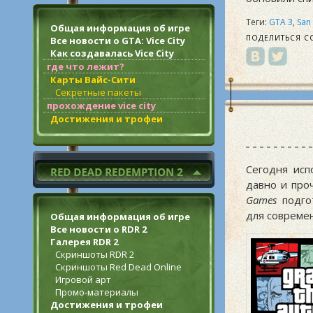
Теги:
GTA 3
,
San
Общая информация об игре
ПОДЕЛИТЬСЯ С
Все новости о GTA: Vice City
Как создавалась Vice City
где что лежит?
Карты Вайс-Сити
Секретные пакеты
прохождение vice city
Достижения и трофеи
Сегодня исп
давно и про
Games
подгот
для совреме
Общая информация об игре
Все новости о RDR 2
Галерея RDR 2
Скриншоты RDR 2
Скриншоты Red Dead Online
Игровой арт
Промо-материалы
Достижения и трофеи