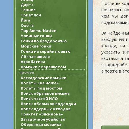
После выхо
Дартс
появилась в
Теннис
Триатлон
чем мы до
Йога
подсказками
Охота
Тир Ammu-Nation
За найденны
Уличные гонки
каждую из п
Гонки по бездорожью
колоду, ты 
Морские гонки
Гонки на серийных авто
украсить и
Лётная школа
картами, а т
Аэробатика
в гардеробе 
Прыжки с парашютом
а позже в э
прочее
Каскадёрские прыжки
Полёты «на ноже»
Полёты под мостом
Поиск обрывков письма
Поиск частей НЛО
Поиск обломков подлодки
Поиск ядерных отходов
Трактат «Эпсилона»
Загадочное убийство
Обезьянья мозаика