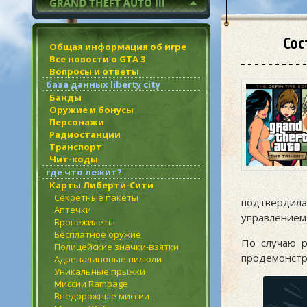
Сос
Общая информация об игре
Все новости о GTA 3
Вопросы и ответы
база данных liberty city
Банды
Оружие и бонусы
Персонажи
Радиостанции
Транспорт
Чит-коды
где что лежит?
Карты Либерти-Сити
Секретные пакеты
подтвердила
Аптечки
управлением 
Бронежилеты
Бесплатное оружие
По случаю р
Полицейские значки-взятки
продемонстри
Адреналиновые пилюли
Уникальные прыжки
Миссии Rampage
Внедорожные миссии