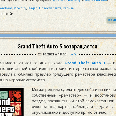
 Andreas
,
Vice City
,
Видео
,
Новости сайта
,
Релизы
СЫЛКОЙ:
Grand Theft Auto 3 возвращается!
23.10.2021 в 18:00
|
Se7en
олнилось 20 лет со дня выхода
Grand Theft Auto 3
— иг
чно вписавшей своё имя в историю интерактивных развлеч
овила к юбилею трейлер грядущего ремастера классичес
нных игровых устройств.
Мы же решили сделать для себя и наших чи
собственный «ремастер» — и восстанови
раздел, посвящённый этой замечательной и
руководства, карты, таблицы и т. д., и т.
опубликовано и доступно прямо сейчас.