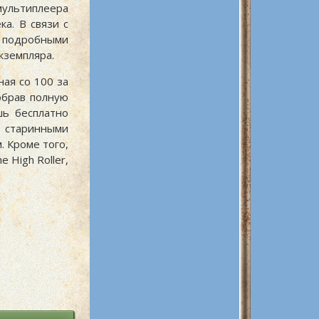
мультиплеера
а. В связи с
 подробными
кземпляра.
ая со 100 за
обрав полную
шь бесплатно
 старинными
. Кроме того,
 High Roller,